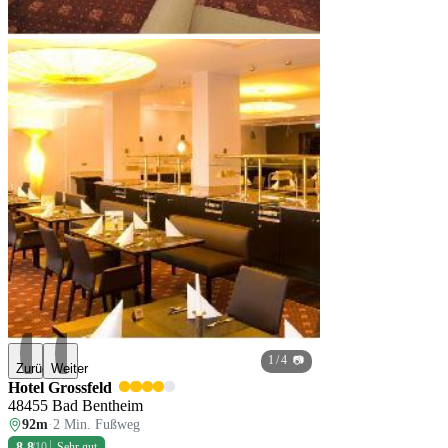
1
/ 4 📷
Zurück
Weiter
Hotel Grossfeld
48455 Bad Bentheim
92m
·
2 Min. Fußweg
8,8
/10
Sehr gut