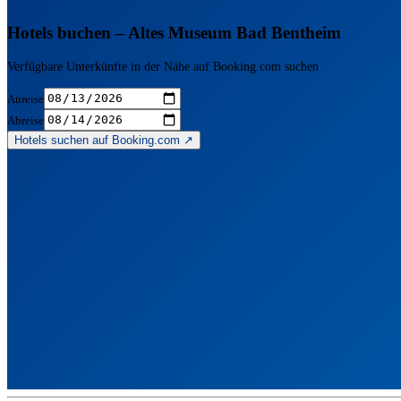
Hotels buchen – Altes Museum Bad Bentheim
Verfügbare Unterkünfte in der Nähe auf Booking.com suchen
Anreise
Abreise
Hotels suchen auf Booking.com ↗