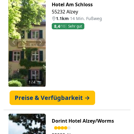
Hotel Am Schloss
55232 Alzey
1.1km
·
14 Min. Fußweg
8,4
/10
Sehr gut
Zurück
Weiter
1
/ 4 📷
Preise & Verfügbarkeit →
Dorint Hotel Alzey/Worms