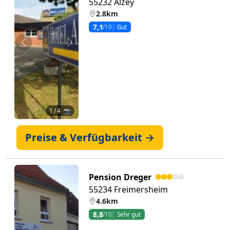
55232 Alzey
2.8km
7,1
/10
Gut
Zurück
Weiter
1
/ 4 📷
Preise & Verfügbarkeit →
Pension Dreger
55234 Freimersheim
4.6km
8,8
/10
Sehr gut