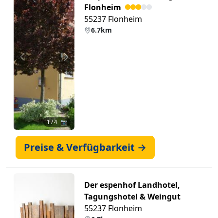
Flonheim
55237 Flonheim
6.7km
Zurück
Weiter
1
/ 4 📷
Preise & Verfügbarkeit →
Der espenhof Landhotel,
Tagungshotel & Weingut
55237 Flonheim