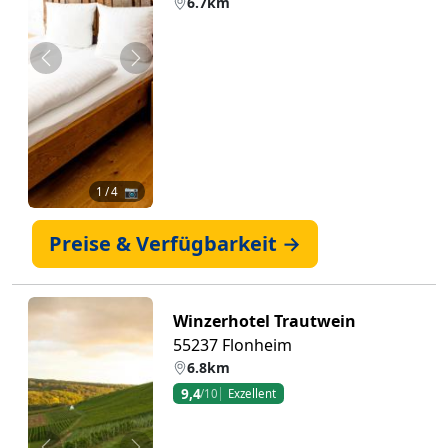
6.7km
Zurück
Weiter
1
/ 4 📷
Preise & Verfügbarkeit →
Winzerhotel Trautwein
55237 Flonheim
6.8km
9,4
/10
Exzellent