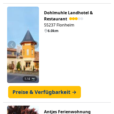
Dohlmuhle Landhotel &
Restaurant
55237 Flonheim
6.0km
Zurück
Weiter
1
/ 4 📷
Preise & Verfügbarkeit →
Antjes Ferienwohnung