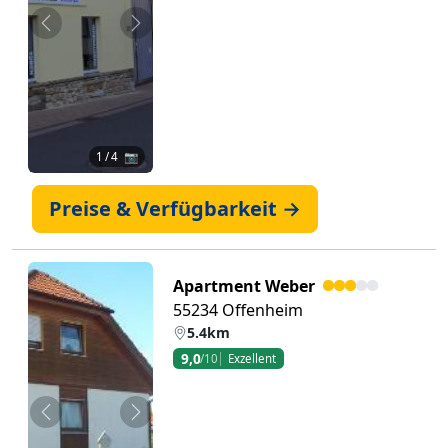
Zurück
Weiter
1
/ 4 📷
Preise & Verfügbarkeit →
Apartment Weber
55234 Offenheim
5.4km
9,0
/10
Exzellent
Zurück
Weiter