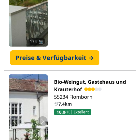
Zurück
Weiter
1
/ 4 📷
Preise & Verfügbarkeit →
Bio-Weingut, Gastehaus und
Krauterhof
55234 Flomborn
7.4km
10,0
/10
Exzellent
Zurück
Weiter