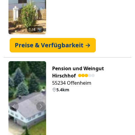
1
/ 4 📷
Preise & Verfügbarkeit →
Pension und Weingut
Hirschhof
55234 Offenheim
5.4km
Zurück
Weiter