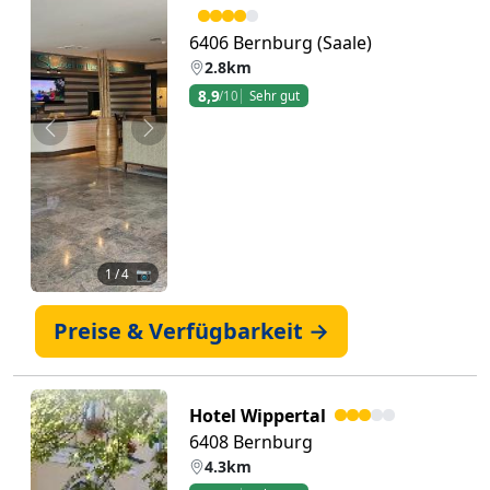
6406 Bernburg (Saale)
2.8km
8,9
/10
Sehr gut
Zurück
Weiter
1
/ 4 📷
Preise & Verfügbarkeit →
Hotel Wippertal
6408 Bernburg
4.3km