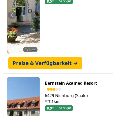
8,5
/10
Sehr gut
Zurück
Weiter
1
/ 4 📷
Preise & Verfügbarkeit →
Bernstein Acamed Resort
6429 Nienburg (Saale)
7.1km
8,9
/10
Sehr gut