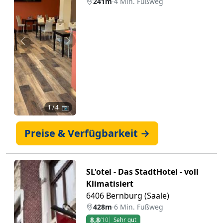
241m
·
4 Min. Fußweg
Zurück
Weiter
1
/ 4 📷
Preise & Verfügbarkeit →
SL'otel - Das StadtHotel - voll
Klimatisiert
6406 Bernburg (Saale)
428m
·
6 Min. Fußweg
8,8
/10
Sehr gut