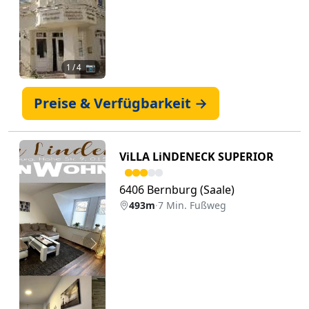
1
/ 4 📷
Preise & Verfügbarkeit →
ViLLA LiNDENECK SUPERIOR
6406 Bernburg (Saale)
493m
·
7 Min. Fußweg
Zurück
Weiter