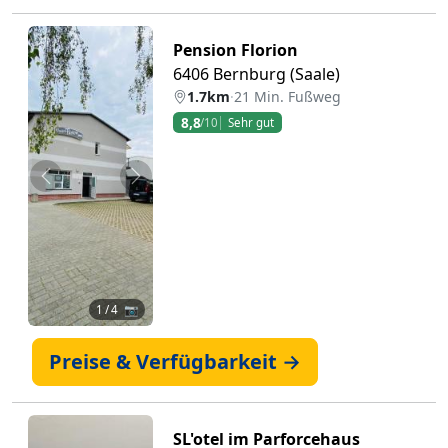
Pension Florion
6406 Bernburg (Saale)
1.7km
·
21 Min. Fußweg
8,8
/10
Sehr gut
Zurück
Weiter
1
/ 4 📷
Preise & Verfügbarkeit →
SL'otel im Parforcehaus