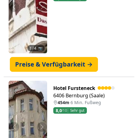
Zurück
Weiter
1
/ 4 📷
Preise & Verfügbarkeit →
Hotel Fursteneck
6406 Bernburg (Saale)
454m
·
6 Min. Fußweg
8,0
/10
Sehr gut
Zurück
Weiter