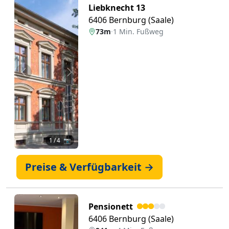
Liebknecht 13
6406 Bernburg (Saale)
73m
·
1 Min. Fußweg
Zurück
Weiter
1
/ 4 📷
Preise & Verfügbarkeit →
Pensionett
6406 Bernburg (Saale)