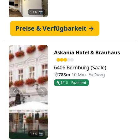
1
/ 4 📷
Preise & Verfügbarkeit →
Askania Hotel & Brauhaus
6406 Bernburg (Saale)
783m
·
10 Min. Fußweg
9,1
/10
Exzellent
Zurück
Weiter
1
/ 4 📷