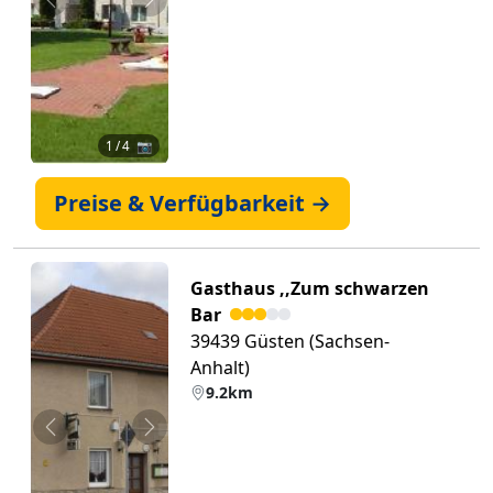
Zurück
Weiter
1
/ 4 📷
Preise & Verfügbarkeit →
Gasthaus ,,Zum schwarzen
Bar
39439 Güsten (Sachsen-
Anhalt)
9.2km
Zurück
Weiter