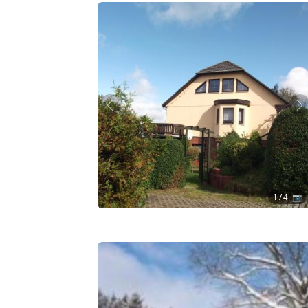
Zurück
W
1
/ 4 📷