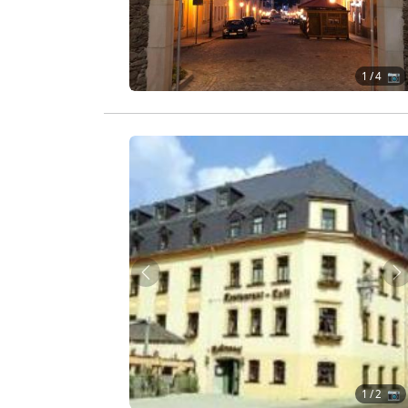
1
/ 4 📷
Zurück
W
1
/ 2 📷