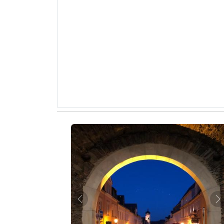
Zurück
W