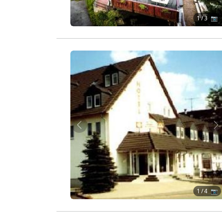
1
/ 3 📷
Zurück
W
1
/ 4 📷