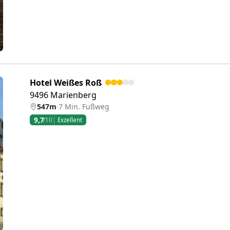
Hotel Weißes Roß
9496 Marienberg
547m
·
7 Min. Fußweg
9,7
/10
Exzellent
eiter