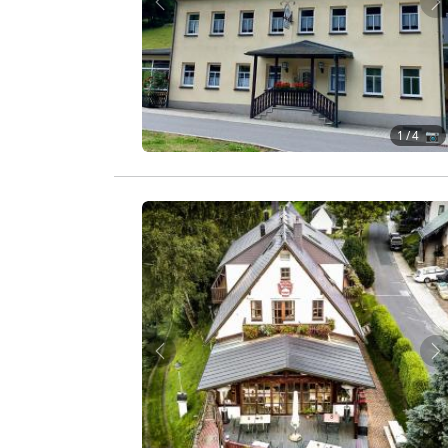
Zurück
W
1
/ 4 📷
Zurück
W