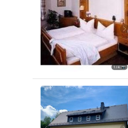
Zurück
W
1
/ 4 📷