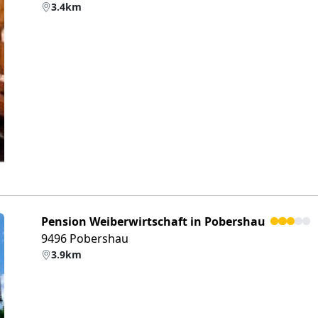
3.4km
eiter
Pension Weiberwirtschaft in Pobershau
9496 Pobershau
3.9km