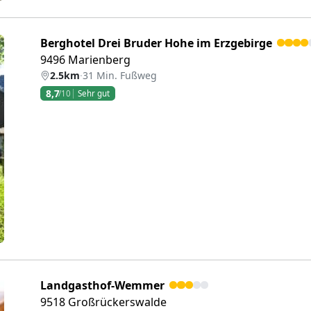
Berghotel Drei Bruder Hohe im Erzgebirge
9496 Marienberg
2.5km
·
31 Min. Fußweg
8,7
/10
Sehr gut
eiter
Landgasthof-Wemmer
9518 Großrückerswalde