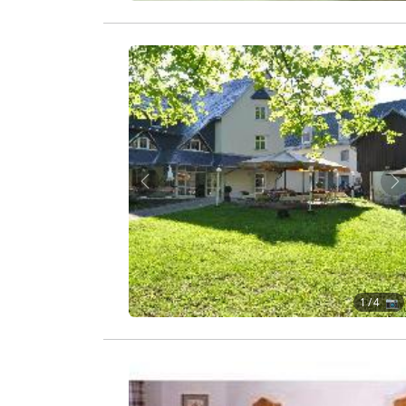
Zurück
W
1
/ 4 📷