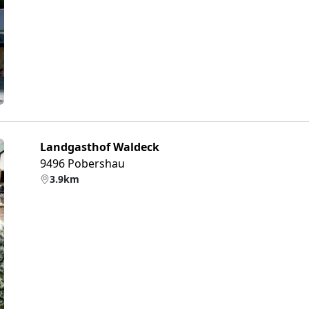
eiter
Landgasthof Waldeck
9496 Pobershau
3.9km
eiter