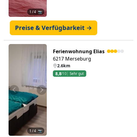
1
/ 4 📷
Preise & Verfügbarkeit →
Ferienwohnung Elias
6217 Merseburg
2.6km
8,8
/10
Sehr gut
Zurück
Weiter
1
/ 4 📷