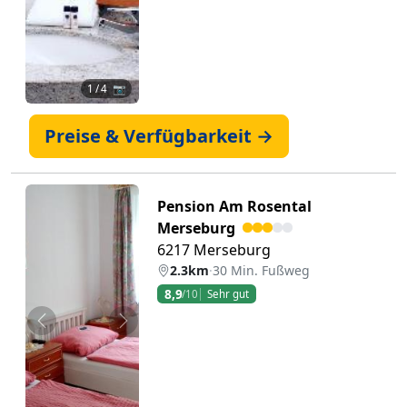
1
/ 4 📷
Preise & Verfügbarkeit →
Pension Am Rosental
Merseburg
6217 Merseburg
2.3km
·
30 Min. Fußweg
8,9
/10
Sehr gut
Zurück
Weiter