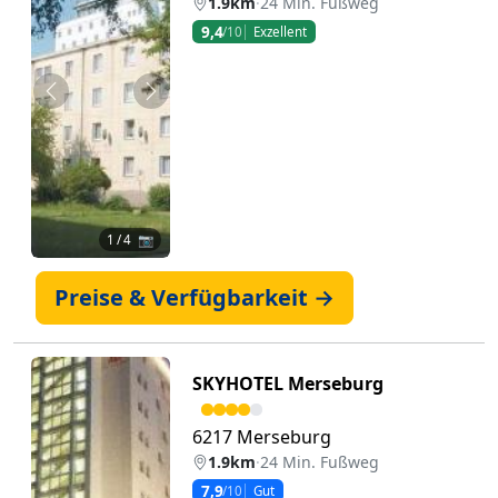
1.9km
·
24 Min. Fußweg
9,4
/10
Exzellent
Zurück
Weiter
1
/ 4 📷
Preise & Verfügbarkeit →
SKYHOTEL Merseburg
6217 Merseburg
1.9km
·
24 Min. Fußweg
7,9
/10
Gut