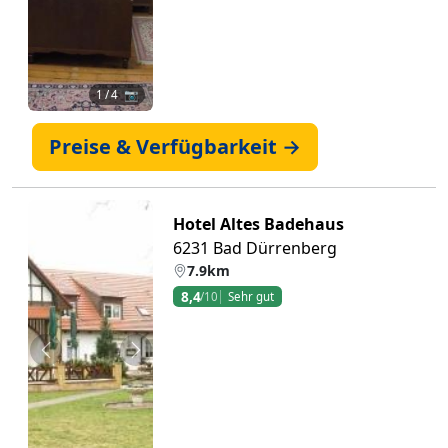
1
/ 4 📷
Preise & Verfügbarkeit →
Hotel Altes Badehaus
6231 Bad Dürrenberg
7.9km
8,4
/10
Sehr gut
Zurück
Weiter