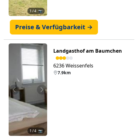
1
/ 4 📷
Preise & Verfügbarkeit →
Landgasthof am Baumchen
6236 Weissenfels
7.9km
Zurück
Weiter
1
/ 4 📷