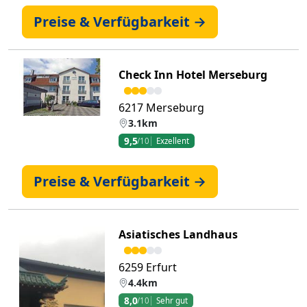
Preise & Verfügbarkeit →
Check Inn Hotel Merseburg
6217 Merseburg
3.1km
9,5
/10
Exzellent
Preise & Verfügbarkeit →
Asiatisches Landhaus
6259 Erfurt
4.4km
8,0
/10
Sehr gut