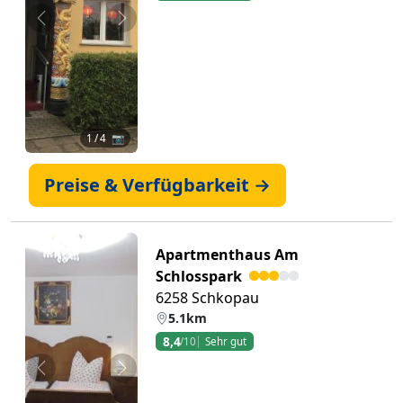
Zurück
Weiter
1
/ 4 📷
Preise & Verfügbarkeit →
Apartmenthaus Am
Schlosspark
6258 Schkopau
5.1km
8,4
/10
Sehr gut
Zurück
Weiter