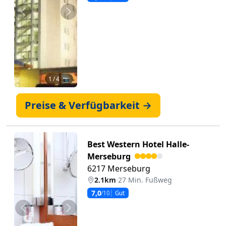
Zurück
Weiter
1
/ 4 📷
Preise & Verfügbarkeit →
Best Western Hotel Halle-
Merseburg
6217 Merseburg
2.1km
·
27 Min. Fußweg
7,0
/10
Gut
Zurück
Weiter