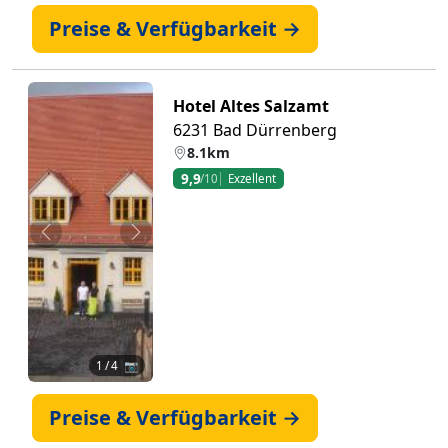
Preise & Verfügbarkeit →
Hotel Altes Salzamt
6231 Bad Dürrenberg
8.1km
9,9
/10
Exzellent
Zurück
Weiter
1
/ 4 📷
Preise & Verfügbarkeit →