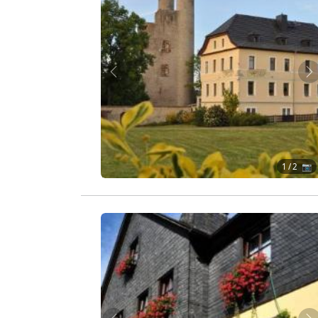
Zurück
W
1
/ 2 📷