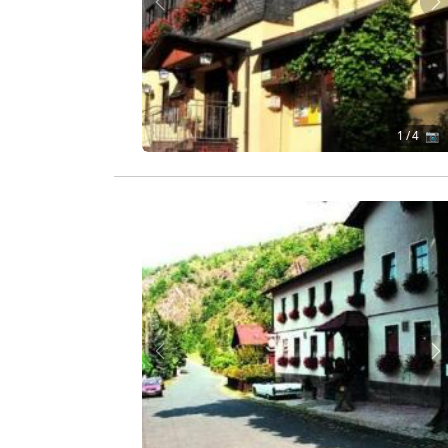
Zurück
W
1
/ 4 📷
Zurück
W