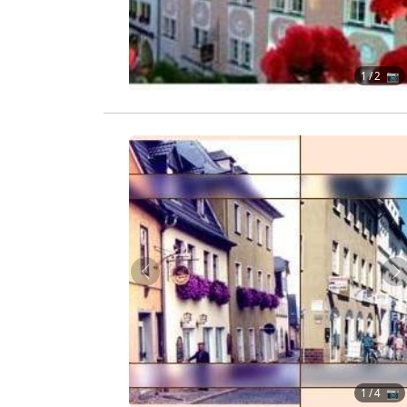
1
/ 2 📷
Zurück
W
1
/ 4 📷