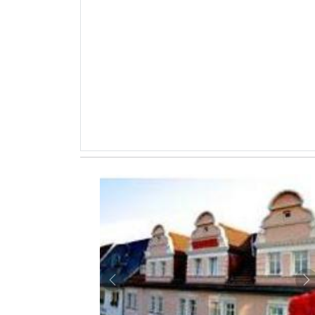
Zurück
W