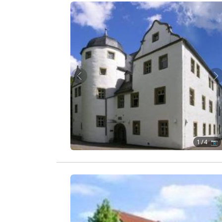
Zurück
W
1
/ 4 📷