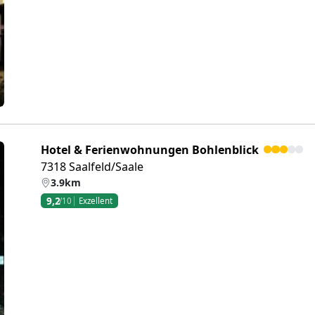
eiter
Hotel & Ferienwohnungen Bohlenblick
7318 Saalfeld/Saale
3.9km
9,2
/10
Exzellent
eiter