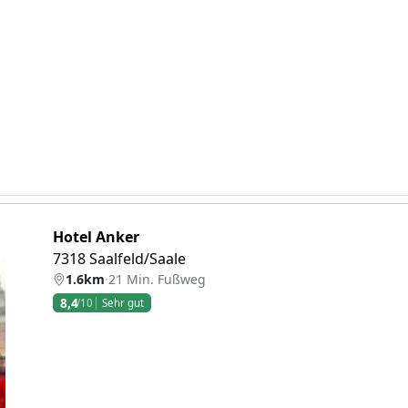
Hotel Anker
7318 Saalfeld/Saale
1.6km
·
21 Min. Fußweg
8,4
/10
Sehr gut
eiter