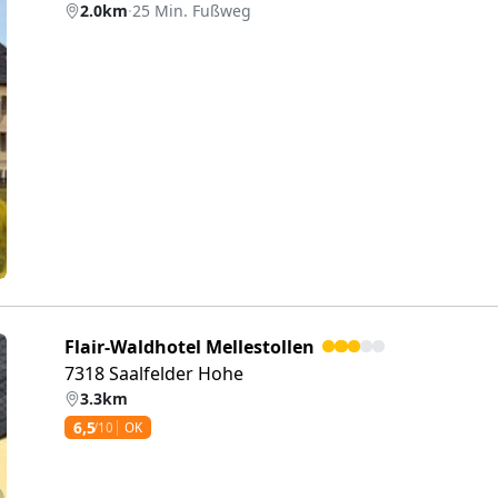
2.0km
·
25 Min. Fußweg
eiter
Flair-Waldhotel Mellestollen
7318 Saalfelder Hohe
3.3km
6,5
/10
OK