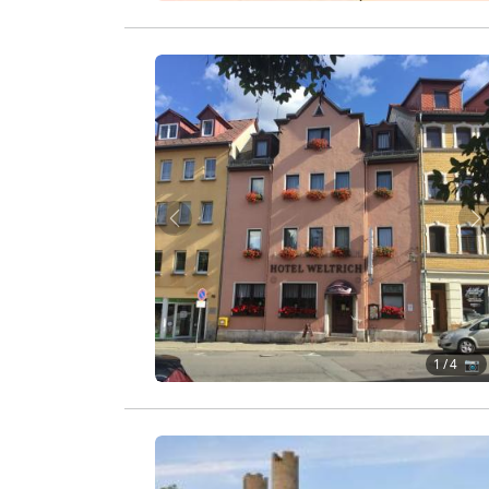
Zurück
W
1
/ 4 📷