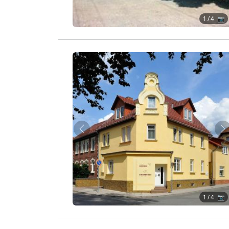
1
/ 4 📷
Zurück
W
1
/ 4 📷