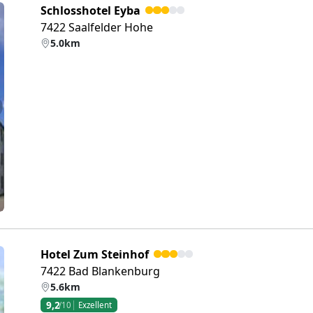
Schlosshotel Eyba
7422 Saalfelder Hohe
5.0km
eiter
Hotel Zum Steinhof
7422 Bad Blankenburg
5.6km
9,2
/10
Exzellent