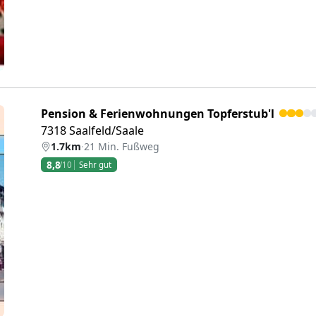
Pension & Ferienwohnungen Topferstub'l
7318 Saalfeld/Saale
1.7km
·
21 Min. Fußweg
8,8
/10
Sehr gut
eiter