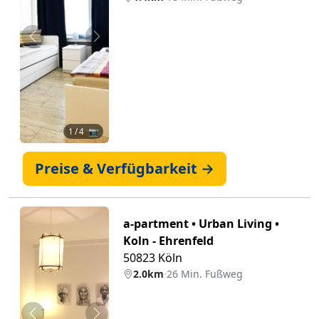
Zurück
Weiter
1
/ 4 📷
Preise & Verfügbarkeit →
a-partment • Urban Living •
Koln - Ehrenfeld
50823 Köln
2.0km
·
26 Min. Fußweg