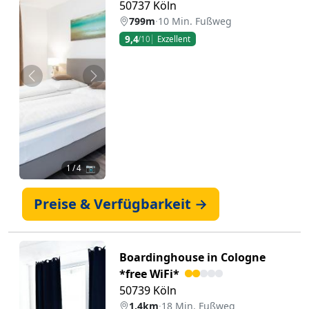
50737 Köln
799m
·
10 Min. Fußweg
9,4
/10
Exzellent
Zurück
Weiter
1
/ 4 📷
Preise & Verfügbarkeit →
Boardinghouse in Cologne
*free WiFi*
50739 Köln
1.4km
·
18 Min. Fußweg