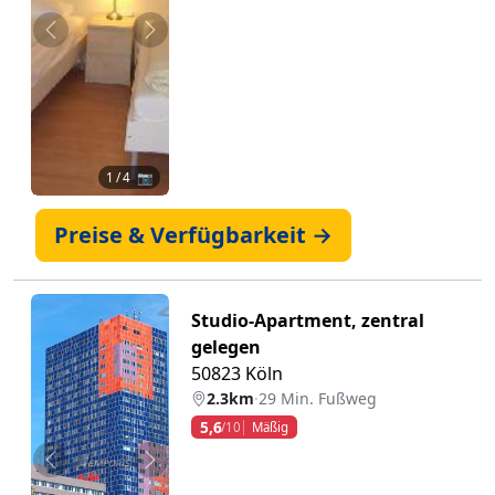
Zurück
Weiter
1
/ 4 📷
Preise & Verfügbarkeit →
Studio-Apartment, zentral
gelegen
50823 Köln
2.3km
·
29 Min. Fußweg
5,6
/10
Mäßig
Zurück
Weiter