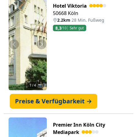
Hotel Viktoria
50668 Köln
2.2km
·
28 Min. Fußweg
8,3
/10
Sehr gut
Zurück
Weiter
1
/ 4 📷
Preise & Verfügbarkeit →
Premier Inn Köln City
Mediapark