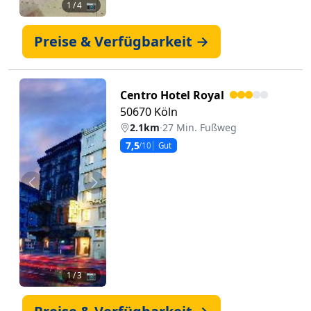
1
/ 4 📷
Preise & Verfügbarkeit →
Centro Hotel Royal
50670 Köln
2.1km
·
27 Min. Fußweg
7,5
/10
Gut
Zurück
Weiter
1
/ 3 📷