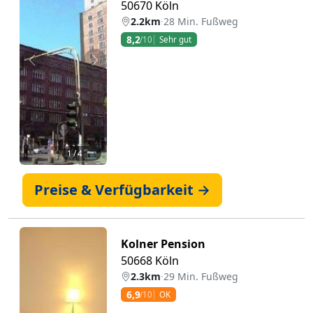
50670 Köln
2.2km
·
28 Min. Fußweg
8,2
/10
Sehr gut
Zurück
Weiter
1
/ 4 📷
Preise & Verfügbarkeit →
Kolner Pension
50668 Köln
2.3km
·
29 Min. Fußweg
6,9
/10
OK