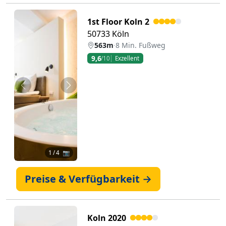
1st Floor Koln 2
50733 Köln
563m
·
8 Min. Fußweg
9,6
/10
Exzellent
Zurück
Weiter
1
/ 4 📷
Preise & Verfügbarkeit →
Koln 2020