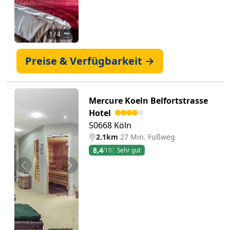
1
/ 4 📷
Preise & Verfügbarkeit →
Mercure Koeln Belfortstrasse
Hotel
50668 Köln
2.1km
·
27 Min. Fußweg
8,4
/10
Sehr gut
Zurück
Weiter