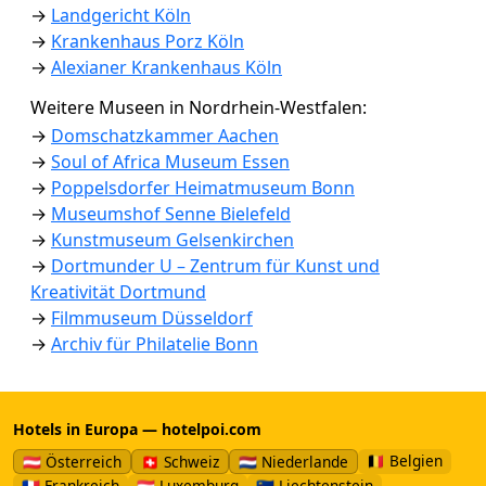
→
Landgericht Köln
→
Krankenhaus Porz Köln
→
Alexianer Krankenhaus Köln
Weitere Museen in Nordrhein-Westfalen:
→
Domschatzkammer Aachen
→
Soul of Africa Museum Essen
→
Poppelsdorfer Heimatmuseum Bonn
→
Museumshof Senne Bielefeld
→
Kunstmuseum Gelsenkirchen
→
Dortmunder U – Zentrum für Kunst und
Kreativität Dortmund
→
Filmmuseum Düsseldorf
→
Archiv für Philatelie Bonn
Hotels in Europa — hotelpoi.com
🇧🇪 Belgien
🇦🇹 Österreich
🇨🇭 Schweiz
🇳🇱 Niederlande
🇫🇷 Frankreich
🇱🇺 Luxemburg
🇱🇮 Liechtenstein