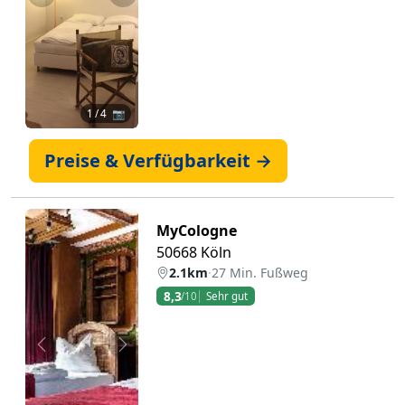
Zurück
Weiter
1
/ 4 📷
Preise & Verfügbarkeit →
MyCologne
50668 Köln
2.1km
·
27 Min. Fußweg
8,3
/10
Sehr gut
Zurück
Weiter