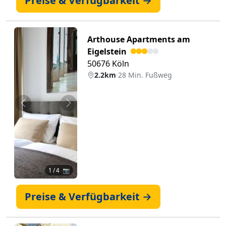
Preise & Verfügbarkeit →
Arthouse Apartments am
Eigelstein
50676 Köln
2.2km
·
28 Min. Fußweg
Zurück
Weiter
1
/ 4 📷
Preise & Verfügbarkeit →