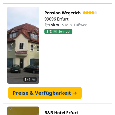
Pension Wegerich
99096 Erfurt
1.5km
·
19 Min. Fußweg
8,7
/10
Sehr gut
Zurück
Weiter
1
/ 4 📷
Preise & Verfügbarkeit →
B&B Hotel Erfurt