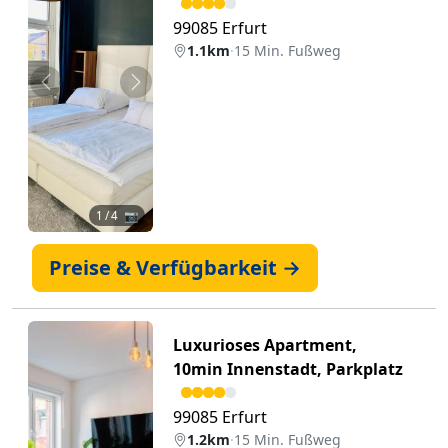
99085 Erfurt
1.1km
·
15 Min. Fußweg
Zurück
Weiter
1
/ 4 📷
Preise & Verfügbarkeit →
Luxurioses Apartment,
10min Innenstadt, Parkplatz
99085 Erfurt
1.2km
·
15 Min. Fußweg