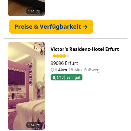
1
/ 4 📷
Preise & Verfügbarkeit →
Victor's Residenz-Hotel Erfurt
99096 Erfurt
1.4km
·
18 Min. Fußweg
8,1
/10
Sehr gut
Zurück
Weiter
1
/ 4 📷