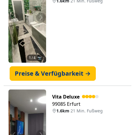
1.6km
·
21 Min. Fußweg
Zurück
Weiter
1
/ 4 📷
Preise & Verfügbarkeit →
Vita Deluxe
99085 Erfurt
1.6km
·
21 Min. Fußweg