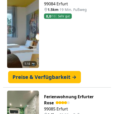
99084 Erfurt
1.5km
·
19 Min. Fußweg
8,0
/10
Sehr gut
Zurück
Weiter
1
/ 4 📷
Preise & Verfügbarkeit →
Ferienwohnung Erfurter
Rose
99085 Erfurt