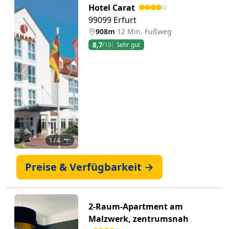
Hotel Carat
99099 Erfurt
908m
·
12 Min. Fußweg
8,7
/10
Sehr gut
Zurück
Weiter
1
/ 4 📷
Preise & Verfügbarkeit →
2-Raum-Apartment am
Malzwerk, zentrumsnah