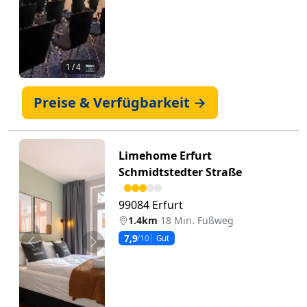
1
/ 4 📷
Preise & Verfügbarkeit →
Limehome Erfurt
Schmidtstedter Straße
99084 Erfurt
1.4km
·
18 Min. Fußweg
7,9
/10
Gut
Zurück
Weiter