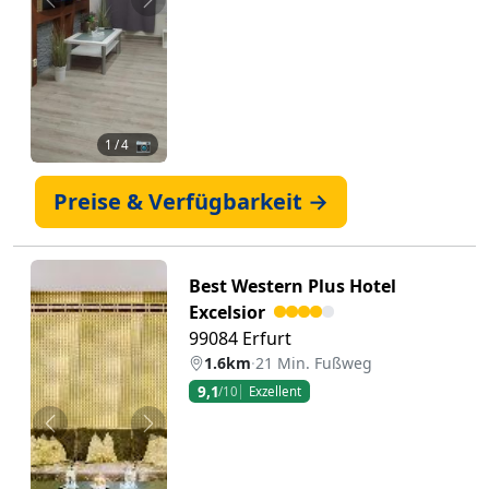
Zurück
Weiter
1
/ 4 📷
Preise & Verfügbarkeit →
Best Western Plus Hotel
Excelsior
99084 Erfurt
1.6km
·
21 Min. Fußweg
9,1
/10
Exzellent
Zurück
Weiter