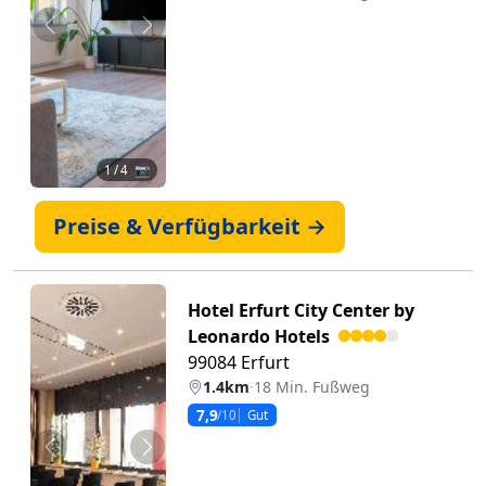
Zurück
Weiter
1
/ 4 📷
Preise & Verfügbarkeit →
Hotel Erfurt City Center by
Leonardo Hotels
99084 Erfurt
1.4km
·
18 Min. Fußweg
7,9
/10
Gut
Zurück
Weiter