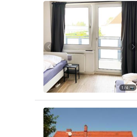
Zurück
W
1
/ 4 📷