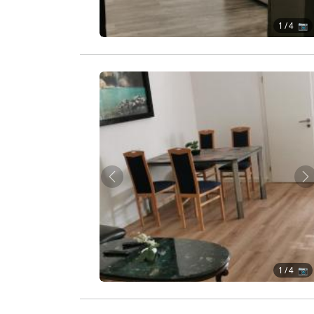
1
/ 4 📷
Zurück
W
1
/ 4 📷