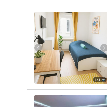
Zurück
W
1
/ 4 📷