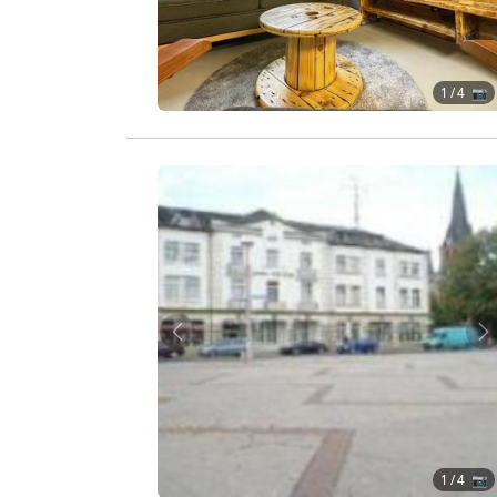
1
/ 4 📷
Zurück
W
1
/ 4 📷