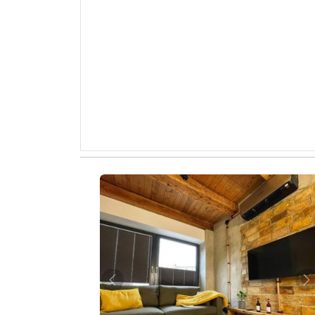
Zurück
W