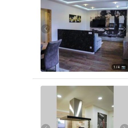
Zurück
W
1
/ 4 📷