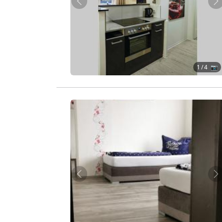
Zurück
W
1
/ 4 📷
Zurück
W