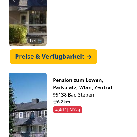
Zurück
Weiter
1
/ 4 📷
Preise & Verfügbarkeit →
Pension zum Lowen,
Parkplatz, Wlan, Zentral
95138 Bad Steben
6.2km
4,4
/10
Mäßig
Zurück
Weiter