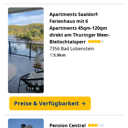
Apartments Saaldorf-
Ferienhaus mit 6
Apartments 45qm-120qm
direkt am Thuringer Meer-
Bleilochtalsperr
7356 Bad Lobenstein
Zurück
Weiter
5.9km
1
/ 4 📷
Preise & Verfügbarkeit →
Pension Central