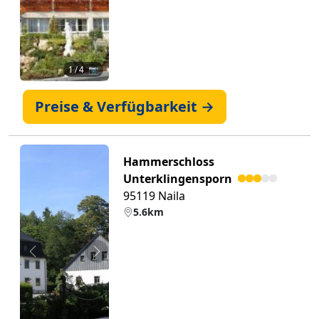
1
/ 4 📷
Preise & Verfügbarkeit →
Hammerschloss
Unterklingensporn
95119 Naila
5.6km
Zurück
Weiter