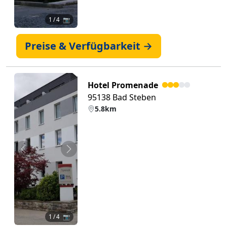
1
/ 4 📷
Preise & Verfügbarkeit →
Hotel Promenade
95138 Bad Steben
5.8km
Zurück
Weiter
1
/ 4 📷