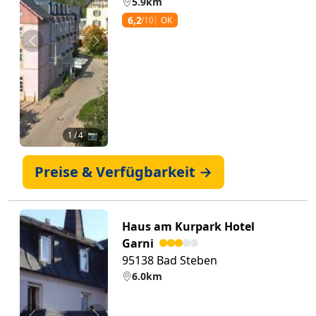
5.9km
6,2
/10
OK
Zurück
Weiter
1
/ 4 📷
Preise & Verfügbarkeit →
Haus am Kurpark Hotel
Garni
95138 Bad Steben
6.0km