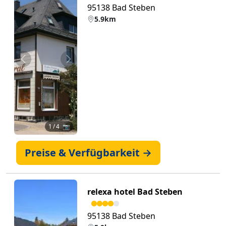
95138 Bad Steben
5.9km
Zurück
Weiter
1
/ 4 📷
Preise & Verfügbarkeit →
relexa hotel Bad Steben
95138 Bad Steben