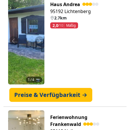
Haus Andrea
95192 Lichtenberg
2.7km
2,0
/10
Mäßig
Zurück
Weiter
1
/ 4 📷
Preise & Verfügbarkeit →
Ferienwohnung
Frankenwald