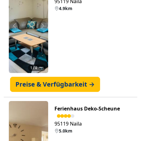
95119 Naila
4.9km
Zurück
Weiter
1
/ 4 📷
Preise & Verfügbarkeit →
Ferienhaus Deko-Scheune
95119 Naila
5.0km