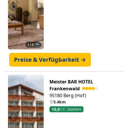
Zurück
Weiter
1
/ 4 📷
Preise & Verfügbarkeit →
Meister BAR HOTEL
Frankenwald
95180 Berg (Hof)
5.4km
10,0
/10
Exzellent
Zurück
Weiter