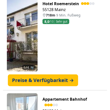
Hotel Roemerstein
55128 Mainz
718m
·
9 Min. Fußweg
8,0
/10
Sehr gut
Zurück
Weiter
1
/ 4 📷
Preise & Verfügbarkeit →
Appartement Bahnhof