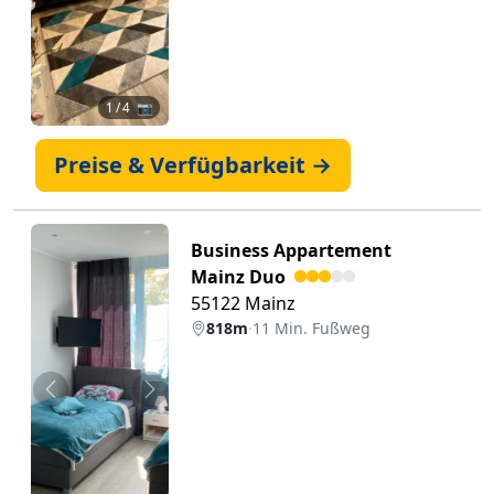
1
/ 4 📷
Preise & Verfügbarkeit →
Business Appartement
Mainz Duo
55122 Mainz
818m
·
11 Min. Fußweg
Zurück
Weiter