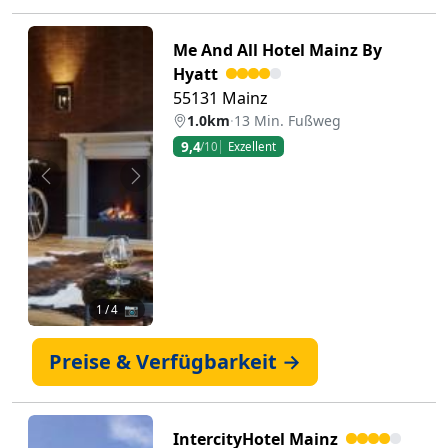
Me And All Hotel Mainz By
Hyatt
55131 Mainz
1.0km
·
13 Min. Fußweg
9,4
/10
Exzellent
Zurück
Weiter
1
/ 4 📷
Preise & Verfügbarkeit →
IntercityHotel Mainz