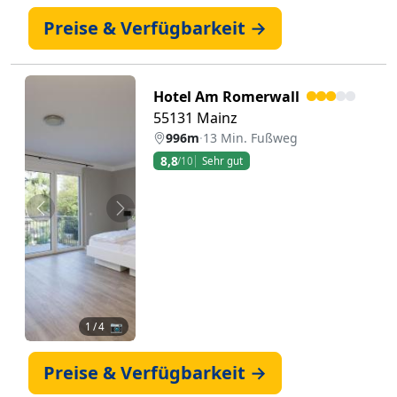
Preise & Verfügbarkeit →
Hotel Am Romerwall
55131 Mainz
996m
·
13 Min. Fußweg
8,8
/10
Sehr gut
Zurück
Weiter
1
/ 4 📷
Preise & Verfügbarkeit →