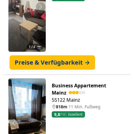
Zurück
Weiter
1
/ 4 📷
Preise & Verfügbarkeit →
Business Appartement
Mainz
55122 Mainz
818m
·
11 Min. Fußweg
9,8
/10
Exzellent
Zurück
Weiter