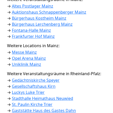
→
Altes Postlager Mainz
→
Auktionshaus Schnappenberger Mainz
→
Bürgerhaus Kostheim Mainz
→
Bürgerhaus Lerchenberg Mainz
→
Fontana-Halle Mainz
→
Frankfurter Hof Mainz
Weitere Locations in Mainz:
→
Messe Mainz
→
Opel Arena Mainz
→
Uniklinik Mainz
Weitere Veranstaltungsräume in Rheinland-Pfalz:
→
Gedächtniskirche Speyer
→
Gesellschaftshaus Kirn
→
Luckys Luke Trier
→
Stadthalle Heimathaus Neuwied
→
St. Paulin Kirche Trier
→
Gaststätte Haus des Gastes Dahn