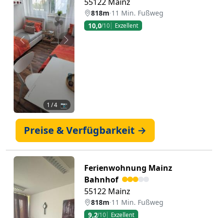
55122 Mainz
818m
·
11 Min. Fußweg
10,0
/10
Exzellent
Zurück
Weiter
1
/ 4 📷
Preise & Verfügbarkeit →
Ferienwohnung Mainz
Bahnhof
55122 Mainz
818m
·
11 Min. Fußweg
9,2
/10
Exzellent