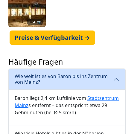
1
/ 4 📷
Preise & Verfügbarkeit →
Häufige Fragen
Wie weit ist es von Baron bis ins Zentrum
von Mainz?
Baron liegt 2,4 km Luftlinie vom
Stadtzentrum
Mainz
s entfernt – das entspricht etwa 29
Gehminuten (bei Ø 5 km/h).
Wie viele Hotels gibt es in der Nähe von