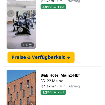
1.2km
·
16 Min. Fußweg
8,0
/10
Sehr gut
Zurück
Weiter
1
/ 4 📷
Preise & Verfügbarkeit →
B&B Hotel Mainz-Hbf
55122 Mainz
1.3km
·
17 Min. Fußweg
8,2
/10
Sehr gut