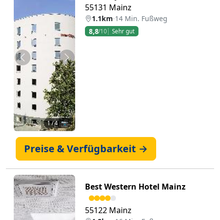
55131 Mainz
1.1km
·
14 Min. Fußweg
8,8
/10
Sehr gut
Zurück
Weiter
1
/ 4 📷
Preise & Verfügbarkeit →
Best Western Hotel Mainz
55122 Mainz