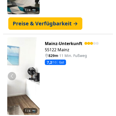
1
/ 4 📷
Preise & Verfügbarkeit →
Mainz-Unterkunft
55122 Mainz
829m
·
11 Min. Fußweg
7,2
/10
Gut
Zurück
Weiter
1
/ 4 📷