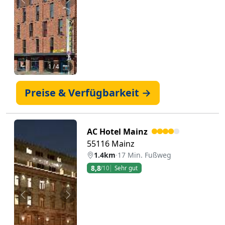
Zurück
Weiter
1
/ 4 📷
Preise & Verfügbarkeit →
AC Hotel Mainz
55116 Mainz
1.4km
·
17 Min. Fußweg
8,8
/10
Sehr gut
Zurück
Weiter