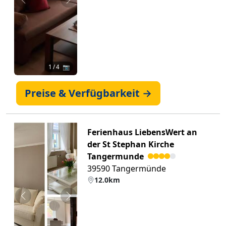
Zurück
Weiter
1
/ 4 📷
Preise & Verfügbarkeit →
Ferienhaus LiebensWert an
der St Stephan Kirche
Tangermunde
39590 Tangermünde
12.0km
Zurück
Weiter