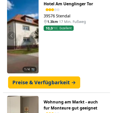
Hotel Am Uenglinger Tor
39576 Stendal
1.3km
·
17 Min. Fußweg
10,0
/10
Exzellent
Zurück
Weiter
1
/ 4 📷
Preise & Verfügbarkeit →
Wohnung am Markt - auch
fur Monteure gut geeignet