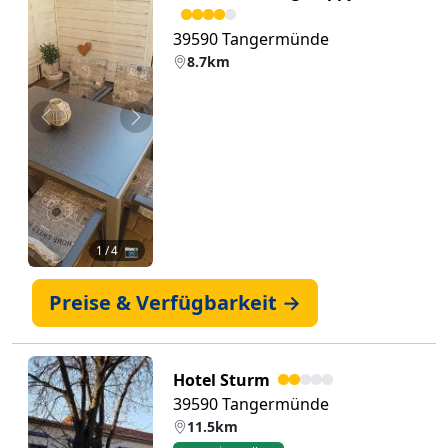
39590 Tangermünde
8.7km
Zurück
Weiter
1
/ 4 📷
Preise & Verfügbarkeit →
Hotel Sturm
39590 Tangermünde
11.5km