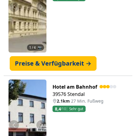
Zurück
Weiter
1
/ 4 📷
Preise & Verfügbarkeit →
Hotel am Bahnhof
39576 Stendal
2.1km
·
27 Min. Fußweg
8,4
/10
Sehr gut
Zurück
Weiter