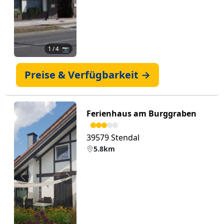
1
/ 4 📷
Preise & Verfügbarkeit →
Ferienhaus am Burggraben
39579 Stendal
5.8km
Zurück
Weiter