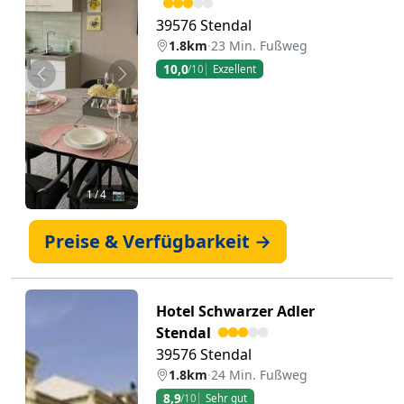
39576 Stendal
1.8km
·
23 Min. Fußweg
10,0
/10
Exzellent
Zurück
Weiter
1
/ 4 📷
Preise & Verfügbarkeit →
Hotel Schwarzer Adler
Stendal
39576 Stendal
1.8km
·
24 Min. Fußweg
8,9
/10
Sehr gut