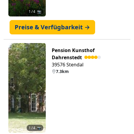
1
/ 4 📷
Preise & Verfügbarkeit →
Pension Kunsthof
Dahrenstedt
39576 Stendal
7.3km
Zurück
Weiter
1
/ 4 📷