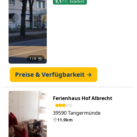
9,1
/10
Exzellent
Zurück
Weiter
1
/ 4 📷
Preise & Verfügbarkeit →
Ferienhaus Hof Albrecht
39590 Tangermünde
11.9km