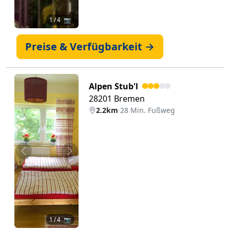
1
/ 4 📷
Preise & Verfügbarkeit →
Alpen Stub'l
28201 Bremen
2.2km
·
28 Min. Fußweg
Zurück
Weiter
1
/ 4 📷