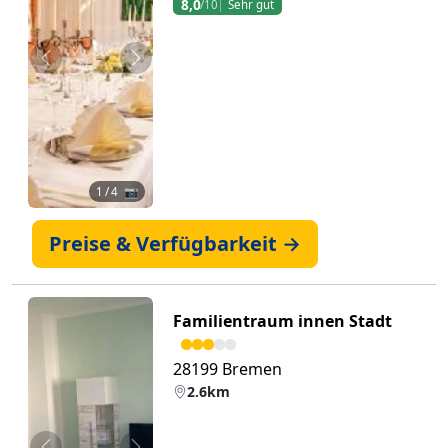
8,0
/10
Sehr gut
Zurück
Weiter
1
/ 4 📷
Preise & Verfügbarkeit →
Familientraum innen Stadt
28199 Bremen
2.6km