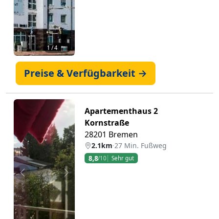
1
/ 4 📷
Preise & Verfügbarkeit →
Apartementhaus 2
Kornstraße
28201 Bremen
2.1km
·
27 Min. Fußweg
8,8
/10
Sehr gut
Zurück
Weiter