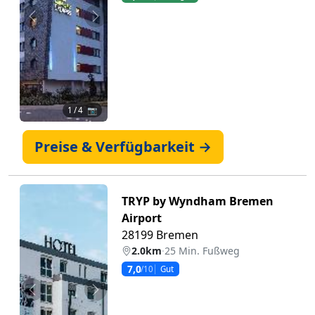
Zurück
Weiter
1
/ 4 📷
Preise & Verfügbarkeit →
TRYP by Wyndham Bremen
Airport
28199 Bremen
2.0km
·
25 Min. Fußweg
7,0
/10
Gut
Zurück
Weiter