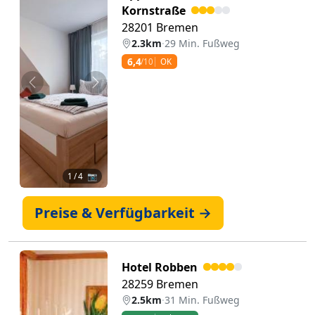
Kornstraße
28201 Bremen
2.3km
·
29 Min. Fußweg
6,4
/10
OK
Zurück
Weiter
1
/ 4 📷
Preise & Verfügbarkeit →
Hotel Robben
28259 Bremen
2.5km
·
31 Min. Fußweg