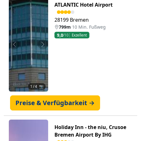
ATLANTIC Hotel Airport
28199 Bremen
799m
·
10 Min. Fußweg
9,0
/10
Exzellent
Zurück
Weiter
1
/ 4 📷
Preise & Verfügbarkeit →
Holiday Inn - the niu, Crusoe
Bremen Airport By IHG