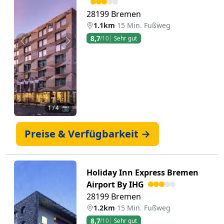
28199 Bremen
1.1km
·
15 Min. Fußweg
8,7
/10
Sehr gut
Zurück
Weiter
1
/ 4 📷
Preise & Verfügbarkeit →
Holiday Inn Express Bremen
Airport By IHG
28199 Bremen
1.2km
·
15 Min. Fußweg
8,7
/10
Sehr gut