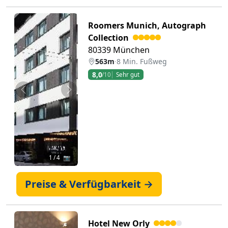
Roomers Munich, Autograph
Collection
80339 München
563m
·
8 Min. Fußweg
8,0
/10
Sehr gut
Zurück
Weiter
1
/ 4 📷
Preise & Verfügbarkeit →
Hotel New Orly