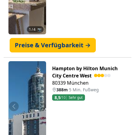
1
/ 4 📷
Preise & Verfügbarkeit →
Hampton by Hilton Munich
City Centre West
80339 München
388m
·
5 Min. Fußweg
8,5
/10
Sehr gut
Zurück
Weiter