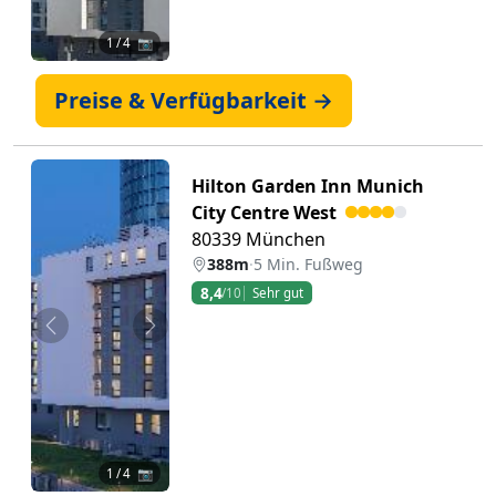
1
/ 4 📷
Preise & Verfügbarkeit →
Hilton Garden Inn Munich
City Centre West
80339 München
388m
·
5 Min. Fußweg
8,4
/10
Sehr gut
Zurück
Weiter
1
/ 4 📷