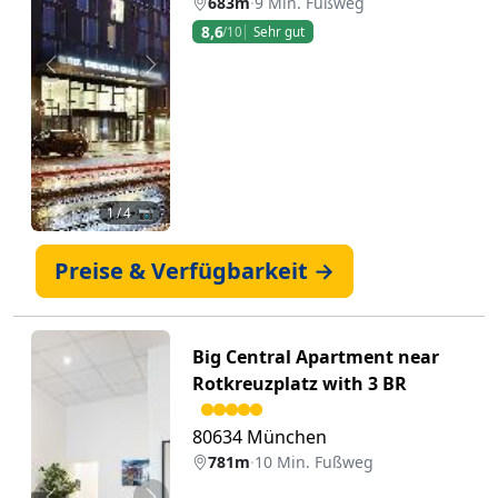
683m
·
9 Min. Fußweg
8,6
/10
Sehr gut
Zurück
Weiter
1
/ 4 📷
Preise & Verfügbarkeit →
Big Central Apartment near
Rotkreuzplatz with 3 BR
80634 München
781m
·
10 Min. Fußweg