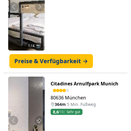
Zurück
Weiter
1
/ 4 📷
Preise & Verfügbarkeit →
Citadines Arnulfpark Munich
80636 München
364m
·
5 Min. Fußweg
8,6
/10
Sehr gut
Zurück
Weiter