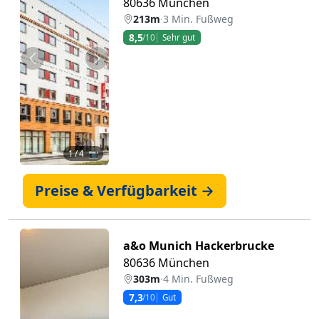
80636 München
213m
·
3 Min. Fußweg
8,5
/10
Sehr gut
Zurück
Weiter
1
/ 4 📷
Preise & Verfügbarkeit →
a&o Munich Hackerbrucke
80636 München
303m
·
4 Min. Fußweg
7,3
/10
Gut