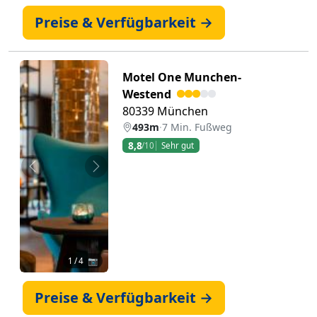
Preise & Verfügbarkeit →
Motel One Munchen-
Westend
80339 München
493m
·
7 Min. Fußweg
8,8
/10
Sehr gut
Zurück
Weiter
1
/ 4 📷
Preise & Verfügbarkeit →