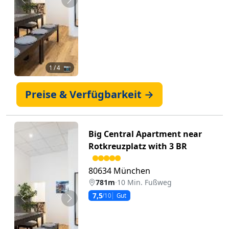
Zurück
Weiter
1
/ 4 📷
Preise & Verfügbarkeit →
Big Central Apartment near
Rotkreuzplatz with 3 BR
80634 München
781m
·
10 Min. Fußweg
7,5
/10
Gut
Zurück
Weiter