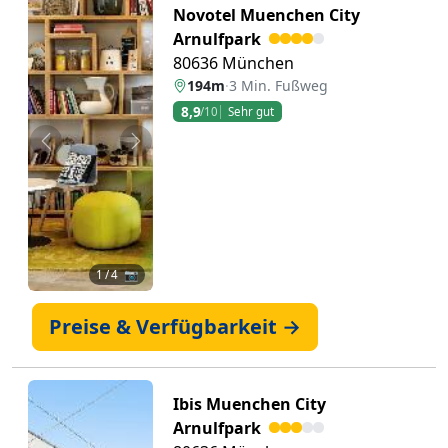
Novotel Muenchen City
Arnulfpark
80636 München
194m
·
3 Min. Fußweg
8,9
/10
Sehr gut
Zurück
Weiter
1
/ 4 📷
Preise & Verfügbarkeit →
Ibis Muenchen City
Arnulfpark