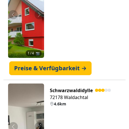
Zurück
Weiter
1
/ 4 📷
Preise & Verfügbarkeit →
Schwarzwaldidylle
72178 Waldachtal
4.6km