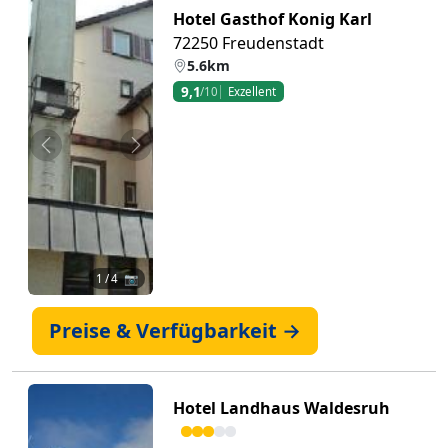
Hotel Gasthof Konig Karl
72250 Freudenstadt
5.6km
9,1
/10
Exzellent
Zurück
Weiter
1
/ 4 📷
Preise & Verfügbarkeit →
Hotel Landhaus Waldesruh