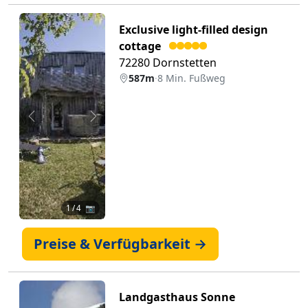
Exclusive light-filled design
cottage
72280 Dornstetten
587m
·
8 Min. Fußweg
Zurück
Weiter
1
/ 4 📷
Preise & Verfügbarkeit →
Landgasthaus Sonne