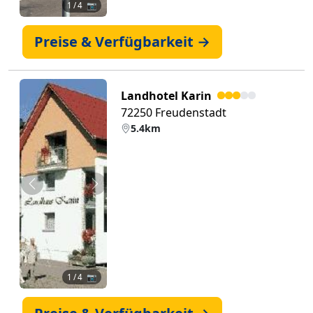
1
/ 4 📷
Preise & Verfügbarkeit →
Landhotel Karin
72250 Freudenstadt
5.4km
Zurück
Weiter
1
/ 4 📷