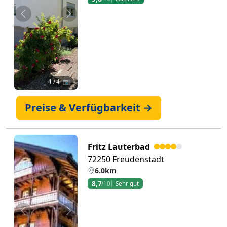
Zurück
Weiter
1
/ 4 📷
Preise & Verfügbarkeit →
Fritz Lauterbad
72250 Freudenstadt
6.0km
8,7
/10
Sehr gut
Zurück
Weiter