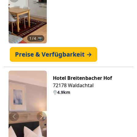
Zurück
Weiter
1
/ 4 📷
Preise & Verfügbarkeit →
Hotel Breitenbacher Hof
72178 Waldachtal
4.9km
Zurück
Weiter