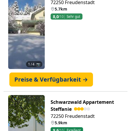
72250 Freudenstadt
5.7km
8,0
/10
Sehr gut
Zurück
Weiter
1
/ 4 📷
Preise & Verfügbarkeit →
Schwarzwald Appartement
Steffanie
72250 Freudenstadt
5.9km
9,6
/10
Exzellent