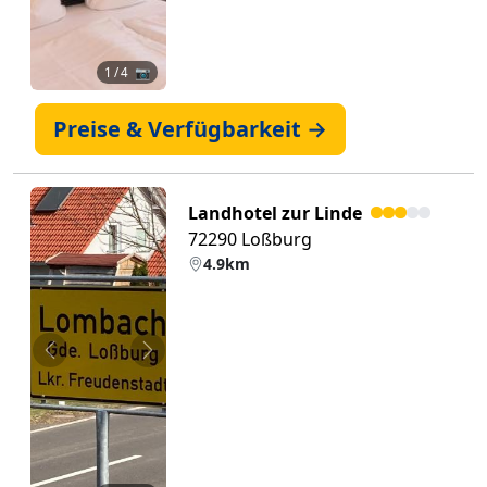
1
/ 4 📷
Preise & Verfügbarkeit →
Landhotel zur Linde
72290 Loßburg
4.9km
Zurück
Weiter