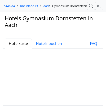
logne-in.de
Rheinland-Pfalz
Aach
Gymnasium Dornstetten
Suche
Teil
Hotels Gymnasium Dornstetten in
Aach
Hotelkarte
Hotels buchen
FAQ