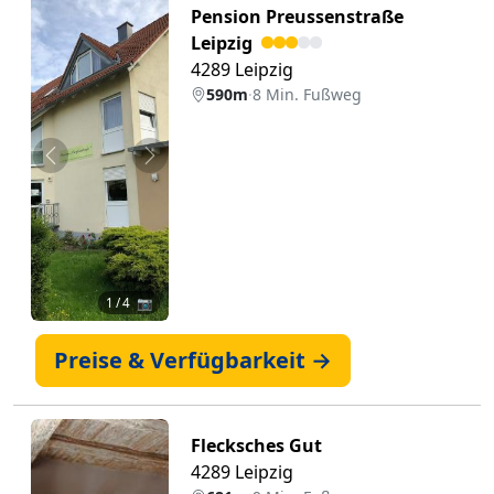
Pension Preussenstraße
Leipzig
4289 Leipzig
590m
·
8 Min. Fußweg
Zurück
Weiter
1
/ 4 📷
Preise & Verfügbarkeit →
Flecksches Gut
4289 Leipzig