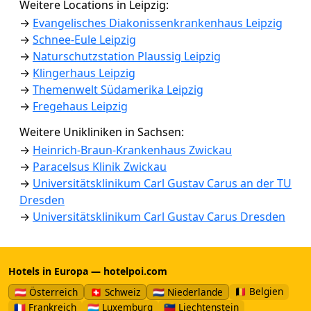
Weitere Locations in Leipzig:
→
Evangelisches Diakonissenkrankenhaus Leipzig
→
Schnee-Eule Leipzig
→
Naturschutzstation Plaussig Leipzig
→
Klingerhaus Leipzig
→
Themenwelt Südamerika Leipzig
→
Fregehaus Leipzig
Weitere Unikliniken in Sachsen:
→
Heinrich-Braun-Krankenhaus Zwickau
→
Paracelsus Klinik Zwickau
→
Universitätsklinikum Carl Gustav Carus an der TU
Dresden
→
Universitätsklinikum Carl Gustav Carus Dresden
Hotels in Europa — hotelpoi.com
🇧🇪 Belgien
🇦🇹 Österreich
🇨🇭 Schweiz
🇳🇱 Niederlande
🇫🇷 Frankreich
🇱🇺 Luxemburg
🇱🇮 Liechtenstein