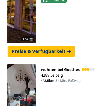
8,2
/10
Sehr gut
Zurück
Weiter
1
/ 4 📷
Preise & Verfügbarkeit →
wohnen bei Goethes
4289 Leipzig
2.5km
·
31 Min. Fußweg
Zurück
Weiter