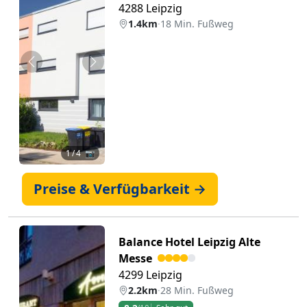
4288 Leipzig
1.4km
·
18 Min. Fußweg
Zurück
Weiter
1
/ 4 📷
Preise & Verfügbarkeit →
Balance Hotel Leipzig Alte
Messe
4299 Leipzig
2.2km
·
28 Min. Fußweg