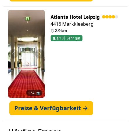
Atlanta Hotel Leipzig
4416 Markkleeberg
2.9km
8,1
/10
Sehr gut
Zurück
Weiter
1
/ 4 📷
Preise & Verfügbarkeit →