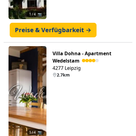
1
/ 4 📷
Preise & Verfügbarkeit →
Villa Dohna - Apartment
Wedelstam
4277 Leipzig
2.7km
Zurück
Weiter
1
/ 4 📷