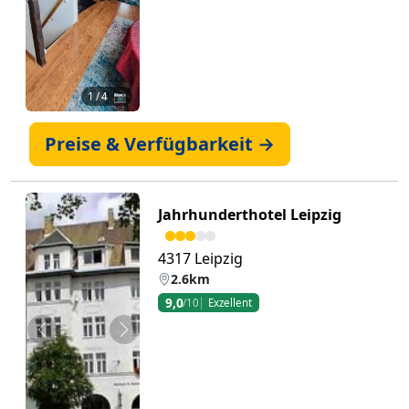
1
/ 4 📷
Preise & Verfügbarkeit →
Jahrhunderthotel Leipzig
4317 Leipzig
2.6km
9,0
/10
Exzellent
Zurück
Weiter