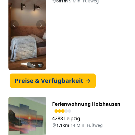
681m
·
9 Min. Fußweg
Zurück
Weiter
1
/ 4 📷
Preise & Verfügbarkeit →
Ferienwohnung Holzhausen
4288 Leipzig
1.1km
·
14 Min. Fußweg