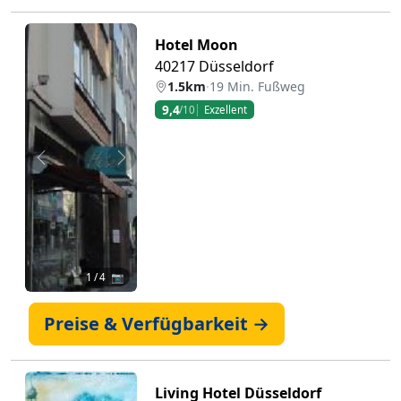
Hotel Moon
40217 Düsseldorf
1.5km
·
19 Min. Fußweg
9,4
/10
Exzellent
Zurück
Weiter
1
/ 4 📷
Preise & Verfügbarkeit →
Living Hotel Düsseldorf