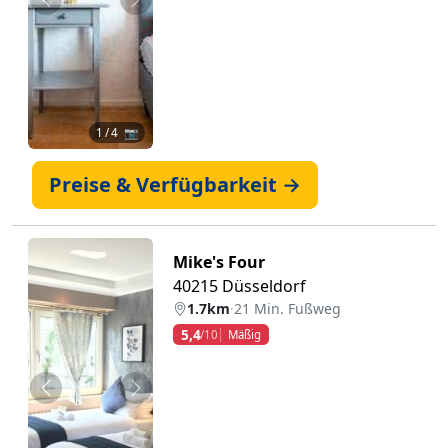
Zurück
Weiter
1
/ 4 📷
Preise & Verfügbarkeit →
Mike's Four
40215 Düsseldorf
1.7km
·
21 Min. Fußweg
5,4
/10
Mäßig
Zurück
Weiter