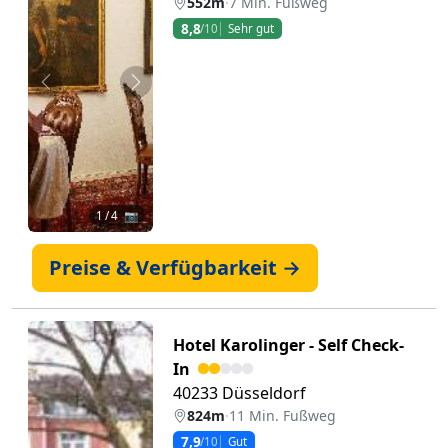
552m
·
7 Min. Fußweg
8,8
/10
Sehr gut
Zurück
Weiter
1
/ 4 📷
Preise & Verfügbarkeit →
Hotel Karolinger - Self Check-
In
40233 Düsseldorf
824m
·
11 Min. Fußweg
7,9
/10
Gut