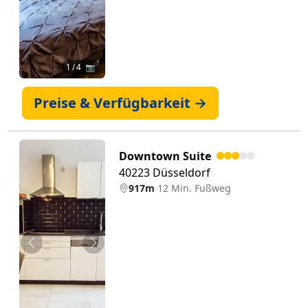
1
/ 4 📷
Preise & Verfügbarkeit →
Downtown Suite
40223 Düsseldorf
917m
·
12 Min. Fußweg
Zurück
Weiter