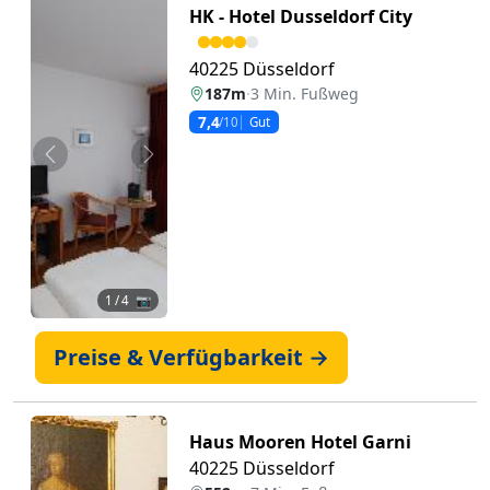
HK - Hotel Dusseldorf City
40225 Düsseldorf
187m
·
3 Min. Fußweg
7,4
/10
Gut
Zurück
Weiter
1
/ 4 📷
Preise & Verfügbarkeit →
Haus Mooren Hotel Garni
40225 Düsseldorf