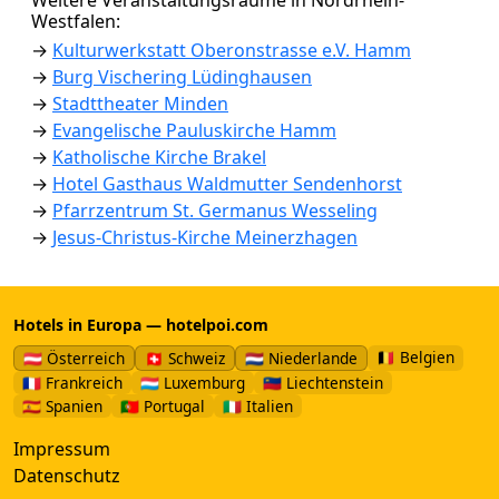
Weitere Veranstaltungsräume in Nordrhein-
Westfalen:
→
Kulturwerkstatt Oberonstrasse e.V. Hamm
→
Burg Vischering Lüdinghausen
→
Stadttheater Minden
→
Evangelische Pauluskirche Hamm
→
Katholische Kirche Brakel
→
Hotel Gasthaus Waldmutter Sendenhorst
→
Pfarrzentrum St. Germanus Wesseling
→
Jesus-Christus-Kirche Meinerzhagen
Hotels in Europa — hotelpoi.com
🇧🇪 Belgien
🇦🇹 Österreich
🇨🇭 Schweiz
🇳🇱 Niederlande
🇫🇷 Frankreich
🇱🇺 Luxemburg
🇱🇮 Liechtenstein
🇪🇸 Spanien
🇵🇹 Portugal
🇮🇹 Italien
Impressum
Datenschutz