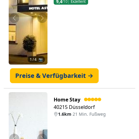
9,4
/10
Exzellent
Zurück
Weiter
1
/ 4 📷
Preise & Verfügbarkeit →
Home Stay
40215 Düsseldorf
1.6km
·
21 Min. Fußweg