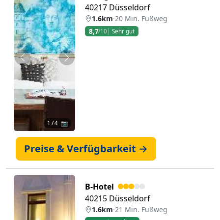
40217 Düsseldorf
1.6km
·
20 Min. Fußweg
8,7
/10
Sehr gut
Zurück
Weiter
1
/ 4 📷
Preise & Verfügbarkeit →
B-Hotel
40215 Düsseldorf
1.6km
·
21 Min. Fußweg