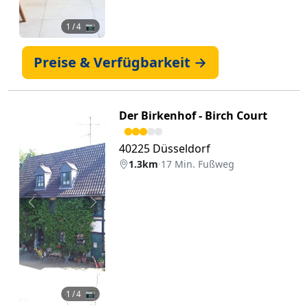
1
/ 4 📷
Preise & Verfügbarkeit →
Der Birkenhof - Birch Court
40225 Düsseldorf
1.3km
·
17 Min. Fußweg
Zurück
Weiter
1
/ 4 📷