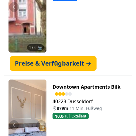
Zurück
Weiter
1
/ 4 📷
Preise & Verfügbarkeit →
Downtown Apartments Bilk
40223 Düsseldorf
879m
·
11 Min. Fußweg
10,0
/10
Exzellent
Zurück
Weiter