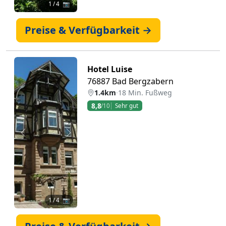
1
/ 4 📷
Preise & Verfügbarkeit →
Hotel Luise
76887 Bad Bergzabern
1.4km
·
18 Min. Fußweg
8,8
/10
Sehr gut
Zurück
Weiter
1
/ 4 📷