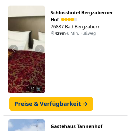
Schlosshotel Bergzaberner
Hof
76887 Bad Bergzabern
429m
·
6 Min. Fußweg
Zurück
Weiter
1
/ 4 📷
Preise & Verfügbarkeit →
Gastehaus Tannenhof