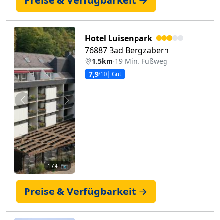
Preise & Verfügbarkeit →
Hotel Luisenpark
76887 Bad Bergzabern
1.5km
·
19 Min. Fußweg
7,9
/10
Gut
Zurück
Weiter
1
/ 4 📷
Preise & Verfügbarkeit →