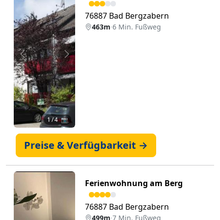
76887 Bad Bergzabern
463m
·
6 Min. Fußweg
Zurück
Weiter
1
/ 4 📷
Preise & Verfügbarkeit →
Ferienwohnung am Berg
76887 Bad Bergzabern
499m
·
7 Min. Fußweg