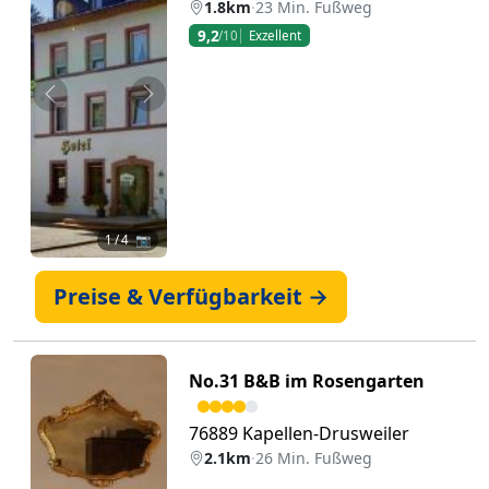
1.8km
·
23 Min. Fußweg
9,2
/10
Exzellent
Zurück
Weiter
1
/ 4 📷
Preise & Verfügbarkeit →
No.31 B&B im Rosengarten
76889 Kapellen-Drusweiler
2.1km
·
26 Min. Fußweg