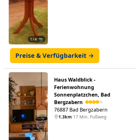
Zurück
Weiter
1
/ 4 📷
Preise & Verfügbarkeit →
Haus Waldblick -
Ferienwohnung
Sonnenplatzchen, Bad
Bergzabern
76887 Bad Bergzabern
1.3km
·
17 Min. Fußweg
Zurück
Weiter