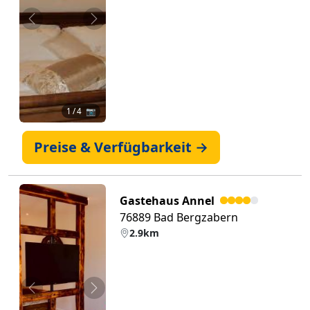
Zurück
Weiter
1
/ 4 📷
Preise & Verfügbarkeit →
Gastehaus Annel
76889 Bad Bergzabern
2.9km
Zurück
Weiter