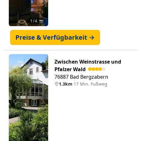
1
/ 4 📷
Preise & Verfügbarkeit →
Zwischen Weinstrasse und
Pfalzer Wald
76887 Bad Bergzabern
1.3km
·
17 Min. Fußweg
Zurück
Weiter