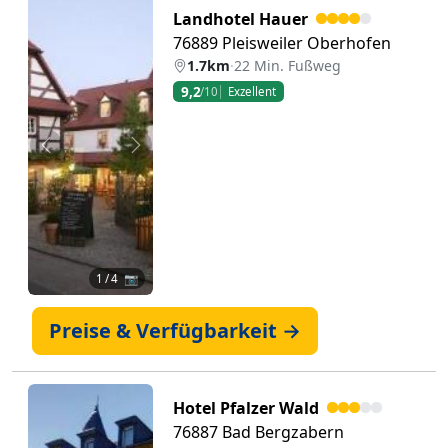
Landhotel Hauer
76889 Pleisweiler Oberhofen
1.7km
·
22 Min. Fußweg
9,2
/10
Exzellent
Zurück
Weiter
1
/ 4 📷
Preise & Verfügbarkeit →
Hotel Pfalzer Wald
76887 Bad Bergzabern