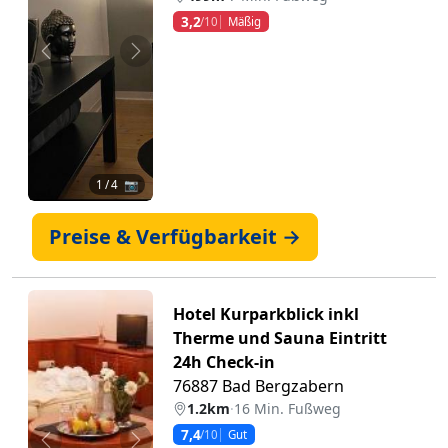
3,2
/10
Mäßig
Zurück
Weiter
1
/ 4 📷
Preise & Verfügbarkeit →
Hotel Kurparkblick inkl
Therme und Sauna Eintritt
24h Check-in
76887 Bad Bergzabern
1.2km
·
16 Min. Fußweg
7,4
/10
Gut