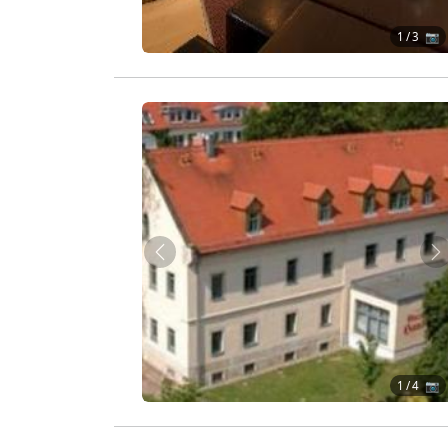
1
/ 3 📷
Zurück
W
1
/ 4 📷