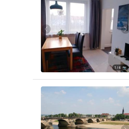
Zurück
W
1
/ 4 📷