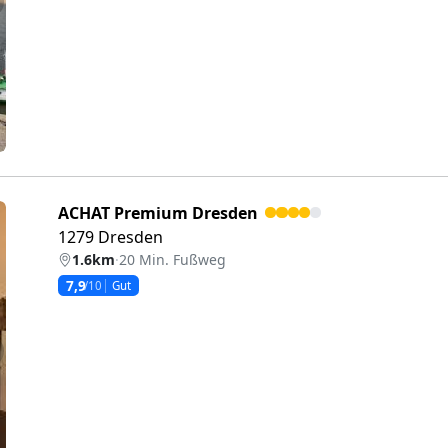
eiter
ACHAT Premium Dresden
1279 Dresden
1.6km
·
20 Min. Fußweg
7,9
/10
Gut
eiter