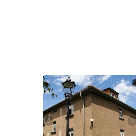
Zurück
W