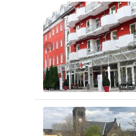
Zurück
W
1
/ 4 📷