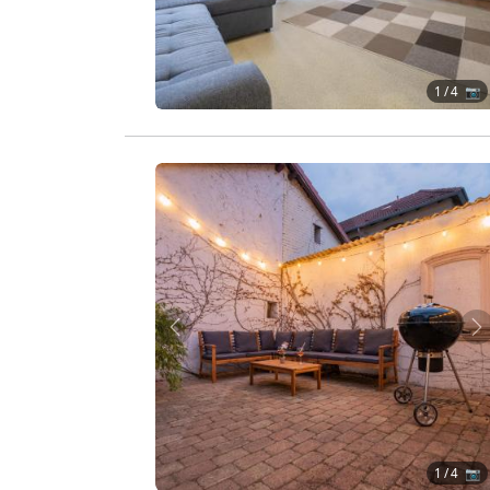
1
/ 4 📷
Zurück
W
1
/ 4 📷