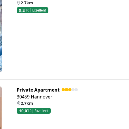
2.7km
9,2
/10
Exzellent
eiter
Private Apartment
30459 Hannover
2.7km
10,0
/10
Exzellent