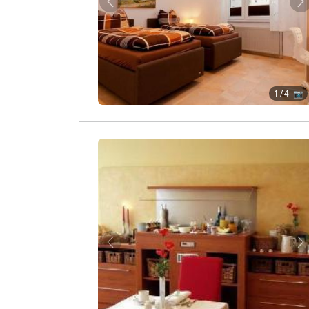
Zurück
W
1
/ 4 📷
Zurück
W