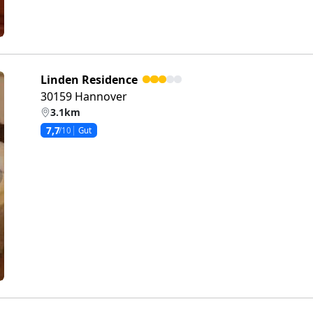
Linden Residence
30159 Hannover
3.1km
7,7
/10
Gut
eiter