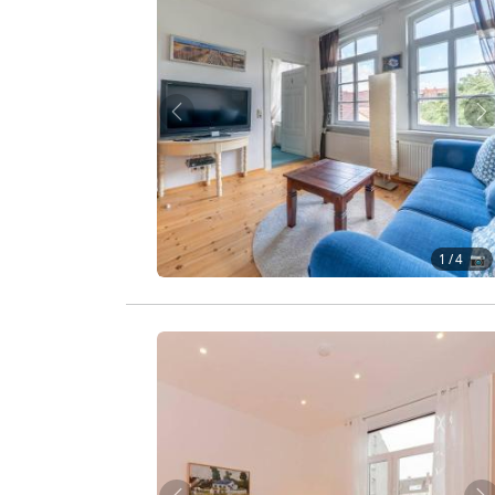
Zurück
W
1
/ 4 📷