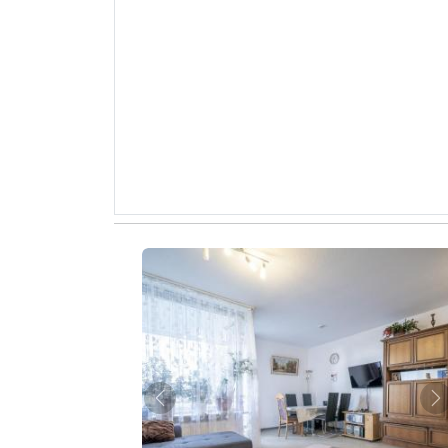
Zurück
W