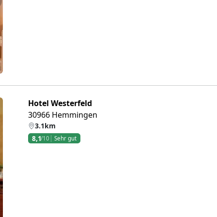
eiter
Hotel Westerfeld
30966 Hemmingen
3.1km
8,1
/10
Sehr gut
eiter