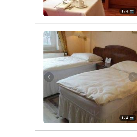
1
/ 4 📷
Zurück
W
1
/ 4 📷