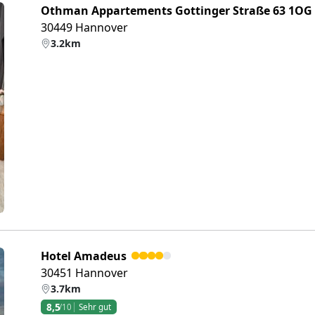
Othman Appartements Gottinger Straße 63 1OG
30449 Hannover
3.2km
eiter
Hotel Amadeus
30451 Hannover
3.7km
8,5
/10
Sehr gut