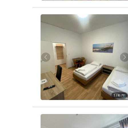
Zurück
W
1
/ 4 📷