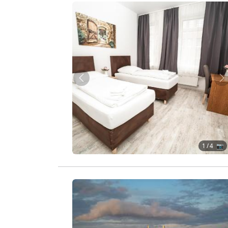
Zurück
W
1
/ 4 📷