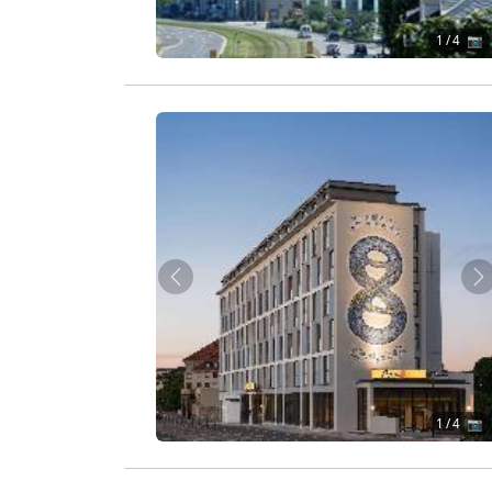
1
/ 4 📷
Zurück
W
1
/ 4 📷