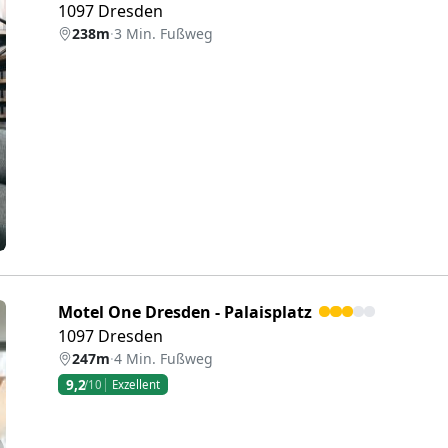
1097 Dresden
238m
·
3 Min. Fußweg
eiter
Motel One Dresden - Palaisplatz
1097 Dresden
247m
·
4 Min. Fußweg
9,2
/10
Exzellent