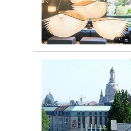
Zurück
W
1
/ 4 📷
Zurück
W