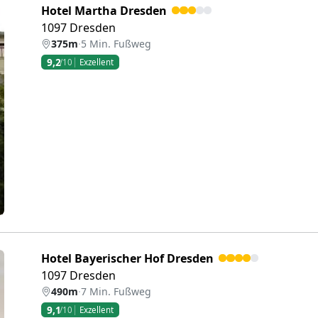
Hotel Martha Dresden
1097 Dresden
375m
·
5 Min. Fußweg
9,2
/10
Exzellent
eiter
Hotel Bayerischer Hof Dresden
1097 Dresden
490m
·
7 Min. Fußweg
9,1
/10
Exzellent