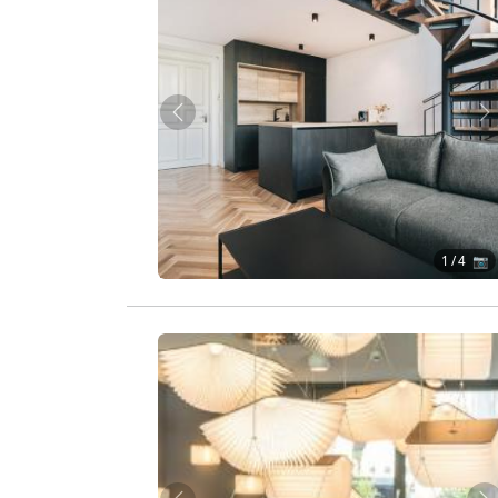
Zurück
W
1
/ 4 📷