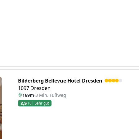
Bilderberg Bellevue Hotel Dresden
1097 Dresden
169m
·
3 Min. Fußweg
8,9
/10
Sehr gut
eiter