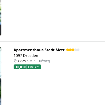
eiter
Apartmenthaus Stadt Metz
1097 Dresden
338m
·
5 Min. Fußweg
10,0
/10
Exzellent
eiter