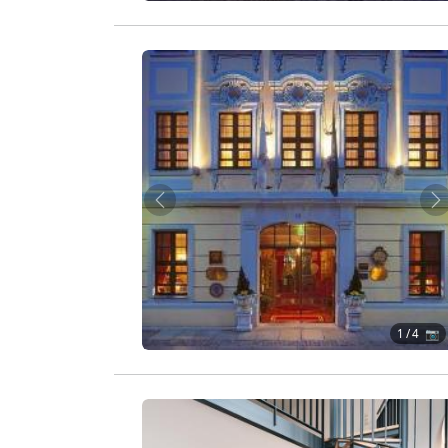
Zurück
W
1
/ 4 📷