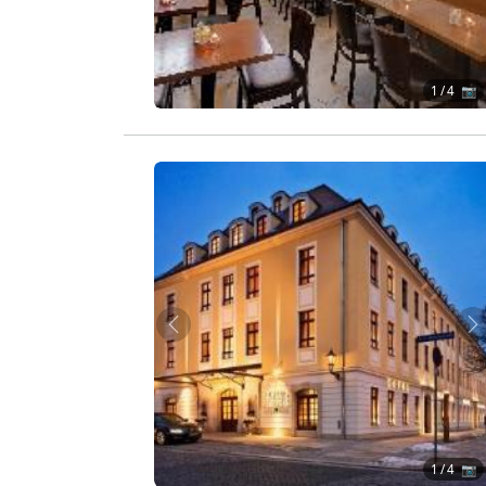
1
/ 4 📷
Zurück
W
1
/ 4 📷