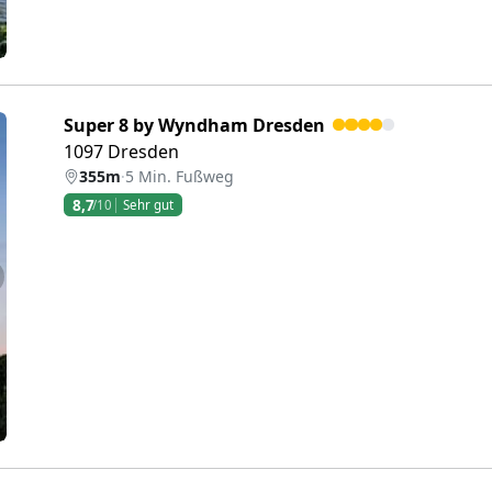
Super 8 by Wyndham Dresden
1097 Dresden
355m
·
5 Min. Fußweg
8,7
/10
Sehr gut
eiter