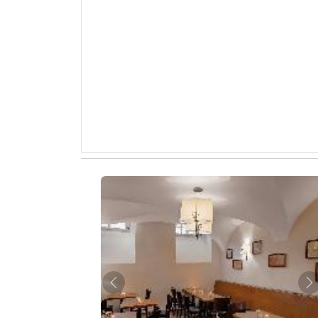
Zurück
W