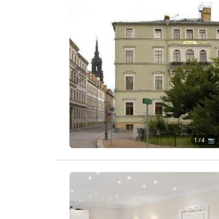
Zurück
W
1
/ 4 📷