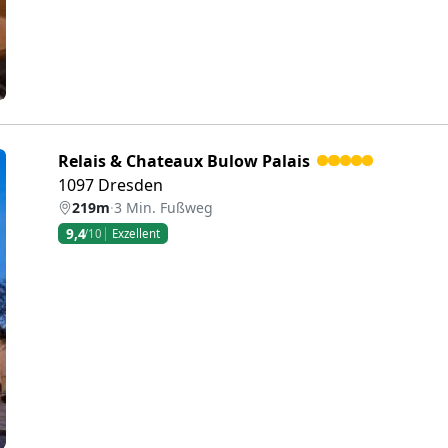
Relais & Chateaux Bulow Palais
1097 Dresden
219m
·
3 Min. Fußweg
9,4
/10
Exzellent
eiter