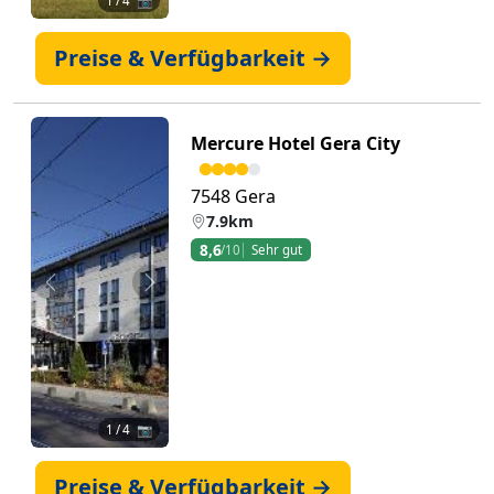
1
/ 4 📷
Preise & Verfügbarkeit →
Mercure Hotel Gera City
7548 Gera
7.9km
8,6
/10
Sehr gut
Zurück
Weiter
1
/ 4 📷
Preise & Verfügbarkeit →