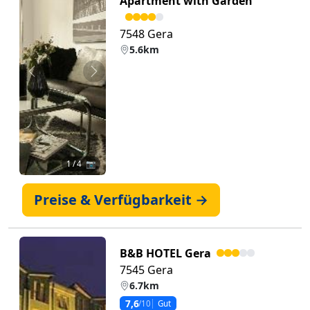
Apartment with Garden
7548 Gera
5.6km
Zurück
Weiter
1
/ 4 📷
Preise & Verfügbarkeit →
B&B HOTEL Gera
7545 Gera
6.7km
7,6
/10
Gut