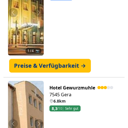
Zurück
Weiter
1
/ 4 📷
Preise & Verfügbarkeit →
Hotel Gewurzmuhle
7545 Gera
6.8km
8,3
/10
Sehr gut
Zurück
Weiter