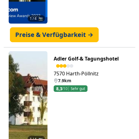
1
/ 4 📷
Preise & Verfügbarkeit →
Adler Golf-& Tagungshotel
7570 Harth-Pöllnitz
7.9km
8,3
/10
Sehr gut
Zurück
Weiter