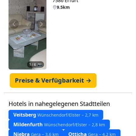
7586 Erfurt
9.5km
Zurück
Weiter
1
/ 4 📷
Preise & Verfügbarkeit →
Hotels in nahegelegenen Stadtteilen
Veitsberg
Wünschendorf/Elster – 2,7 km
Mildenfurth
Wünschendorf/Elster – 2,8 km
Niebra
Otticha
Gera – 3,6 km
Gera – 4,2 km