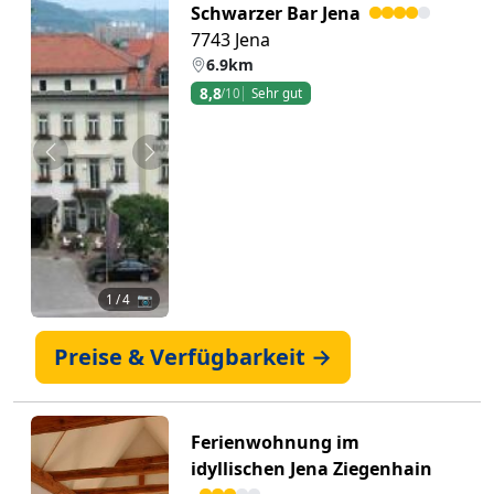
Schwarzer Bar Jena
7743 Jena
6.9km
8,8
/10
Sehr gut
Zurück
Weiter
1
/ 4 📷
Preise & Verfügbarkeit →
Ferienwohnung im
idyllischen Jena Ziegenhain