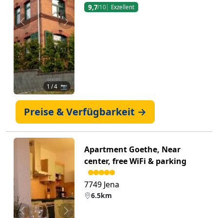
9,7
/10
Exzellent
Zurück
Weiter
1
/ 4 📷
Preise & Verfügbarkeit →
Apartment Goethe, Near
center, free WiFi & parking
7749 Jena
6.5km
Zurück
Weiter