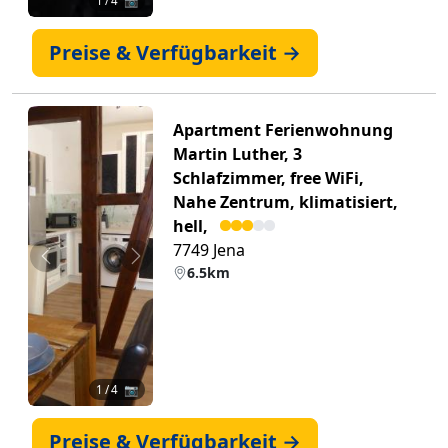
1
/ 4 📷
Preise & Verfügbarkeit →
Apartment Ferienwohnung
Martin Luther, 3
Schlafzimmer, free WiFi,
Nahe Zentrum, klimatisiert,
hell,
7749 Jena
Zurück
Weiter
6.5km
1
/ 4 📷
Preise & Verfügbarkeit →