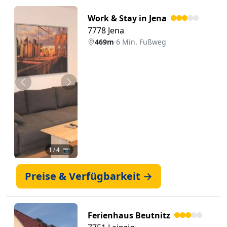
Work & Stay in Jena
7778 Jena
469m
·
6 Min. Fußweg
Zurück
Weiter
1
/ 4 📷
Preise & Verfügbarkeit →
Ferienhaus Beutnitz