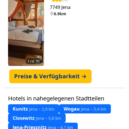
7749 Jena
6.9km
Zurück
Weiter
1
/ 4 📷
Preise & Verfügbarkeit →
Hotels in nahegelegenen Stadtteilen
Kunitz
Wogau
Jena – 2,9 km
Jena – 5,4 km
Closewitz
Jena – 5,8 km
Jena-Priessnitz
Jena – 6,1 km