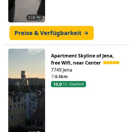
1
/ 4 📷
Preise & Verfügbarkeit →
Apartment Skyline of Jena,
free Wifi, near Center
7749 Jena
6.5km
10,0
/10
Exzellent
Zurück
Weiter