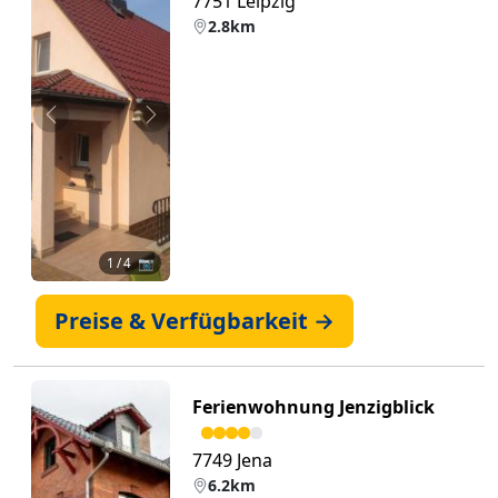
7751 Leipzig
2.8km
Zurück
Weiter
1
/ 4 📷
Preise & Verfügbarkeit →
Ferienwohnung Jenzigblick
7749 Jena
6.2km