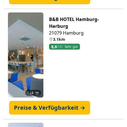
B&B HOTEL Hamburg-
Harburg
21079 Hamburg
3.1km
8,6
/10
Sehr gut
Zurück
Weiter
1
/ 4 📷
Preise & Verfügbarkeit →