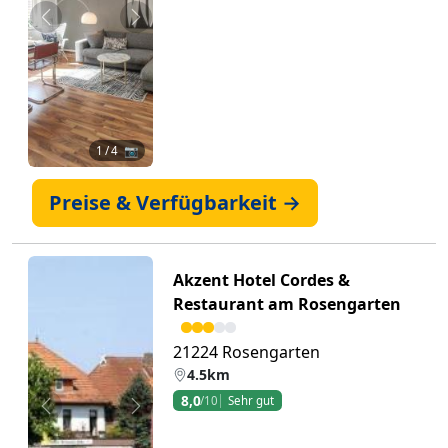
Zurück
Weiter
1
/ 4 📷
Preise & Verfügbarkeit →
Akzent Hotel Cordes &
Restaurant am Rosengarten
21224 Rosengarten
4.5km
8,0
/10
Sehr gut
Zurück
Weiter