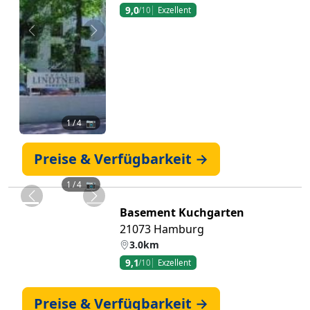
9,0
/10
Exzellent
Zurück
Weiter
1
/ 4 📷
Preise & Verfügbarkeit →
1
/ 4 📷
Zurück
Weiter
Basement Kuchgarten
21073 Hamburg
3.0km
9,1
/10
Exzellent
Preise & Verfügbarkeit →