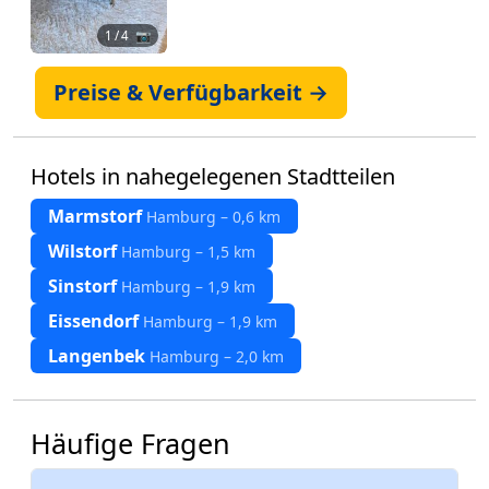
1
/ 4 📷
Preise & Verfügbarkeit →
Hotels in nahegelegenen Stadtteilen
Marmstorf
Hamburg – 0,6 km
Wilstorf
Hamburg – 1,5 km
Sinstorf
Hamburg – 1,9 km
Eissendorf
Hamburg – 1,9 km
Langenbek
Hamburg – 2,0 km
Häufige Fragen