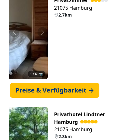
Privatzimmer
21075 Hamburg
2.7km
Zurück
Weiter
1
/ 4 📷
Preise & Verfügbarkeit →
Privathotel Lindtner
Hamburg
21075 Hamburg
2.8km