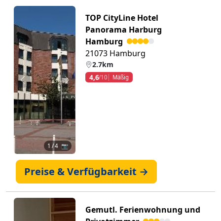
TOP CityLine Hotel
Panorama Harburg
Hamburg
21073 Hamburg
2.7km
4,6
/10
Mäßig
Zurück
Weiter
1
/ 4 📷
Preise & Verfügbarkeit →
Gemutl. Ferienwohnung und