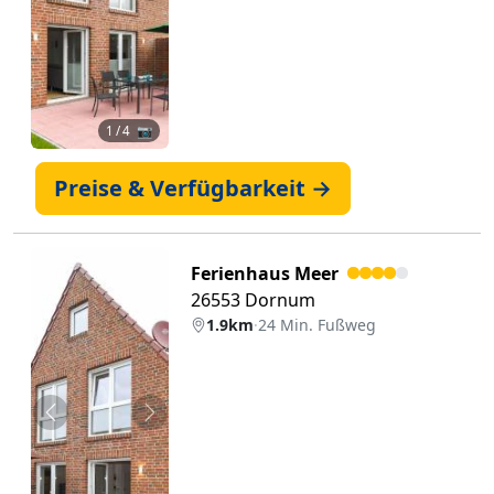
1
/ 4 📷
Preise & Verfügbarkeit →
Ferienhaus Meer
26553 Dornum
1.9km
·
24 Min. Fußweg
Zurück
Weiter