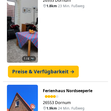
26553 Dornum
1.8km
·
23 Min. Fußweg
Zurück
Weiter
1
/ 4 📷
Preise & Verfügbarkeit →
Ferienhaus Nordseeperle
26553 Dornum
1.9km
·
24 Min. Fußweg