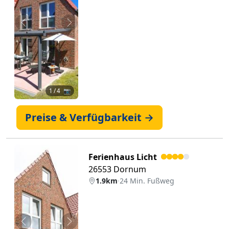
Zurück
Weiter
1
/ 4 📷
Preise & Verfügbarkeit →
Ferienhaus Licht
26553 Dornum
1.9km
·
24 Min. Fußweg
Zurück
Weiter