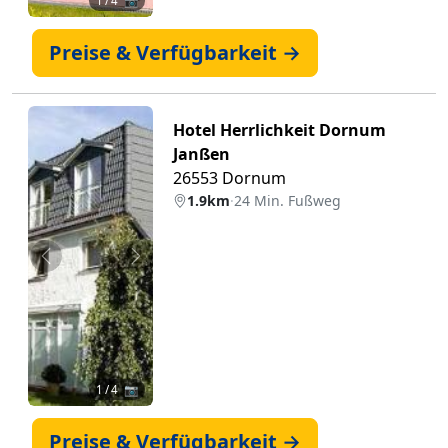
1
/ 4 📷
Preise & Verfügbarkeit →
Hotel Herrlichkeit Dornum
Janßen
26553 Dornum
1.9km
·
24 Min. Fußweg
Zurück
Weiter
1
/ 4 📷
Preise & Verfügbarkeit →