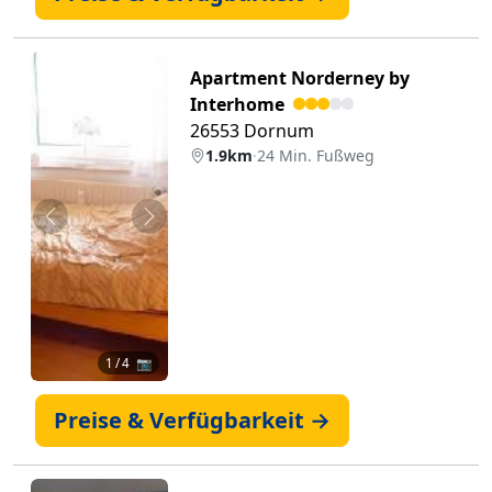
Apartment Norderney by
Interhome
26553 Dornum
1.9km
·
24 Min. Fußweg
Zurück
Weiter
1
/ 4 📷
Preise & Verfügbarkeit →