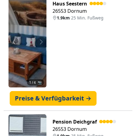
Haus Seestern
26553 Dornum
1.9km
·
25 Min. Fußweg
Zurück
Weiter
1
/ 4 📷
Preise & Verfügbarkeit →
Pension Deichgraf
26553 Dornum
1.9km
·
25 Min. Fußweg