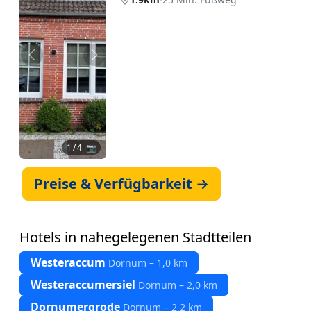
Zurück
Weiter
1
/ 4 📷
Preise & Verfügbarkeit →
Hotels in nahegelegenen Stadtteilen
Westeraccum
Dornum – 1,0 km
Westeraccumersiel
Dornum – 2,0 km
Dornumergrode
Dornum – 2,2 km