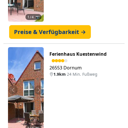
1
/ 4 📷
Preise & Verfügbarkeit →
Ferienhaus Kuestenwind
26553 Dornum
1.9km
·
24 Min. Fußweg
Zurück
Weiter