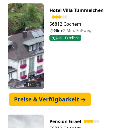
Hotel Villa Tummelchen
56812 Cochem
96m
·
2 Min. Fußweg
9,2
/10
Exzellent
Zurück
Weiter
1
/ 4 📷
Preise & Verfügbarkeit →
Pension Graef