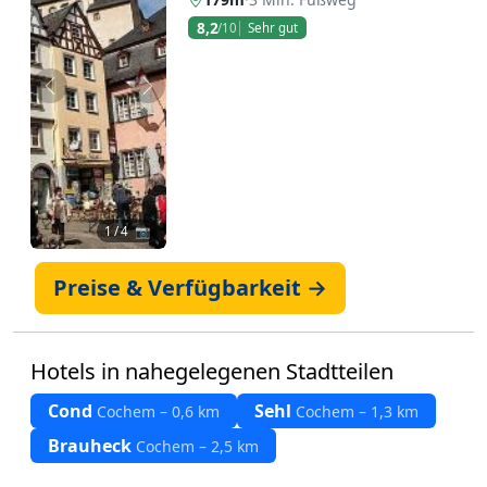
8,2
/10
Sehr gut
Zurück
Weiter
1
/ 4 📷
Preise & Verfügbarkeit →
Hotels in nahegelegenen Stadtteilen
Cond
Sehl
Cochem – 0,6 km
Cochem – 1,3 km
Brauheck
Cochem – 2,5 km