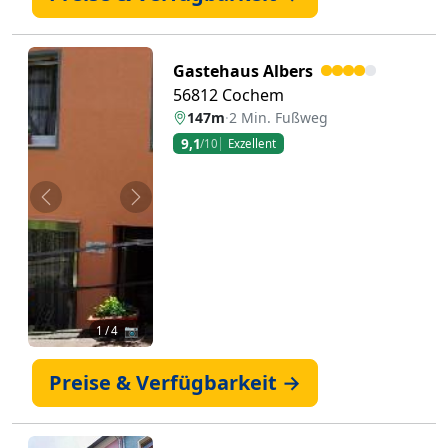
Gastehaus Albers
56812 Cochem
147m
·
2 Min. Fußweg
9,1
/10
Exzellent
Zurück
Weiter
1
/ 4 📷
Preise & Verfügbarkeit →