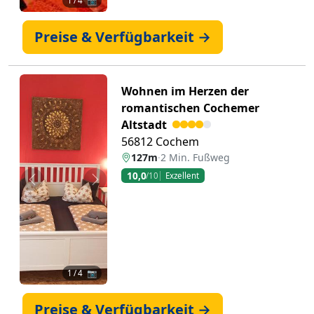
1
/ 4 📷
Preise & Verfügbarkeit →
Wohnen im Herzen der
romantischen Cochemer
Altstadt
56812 Cochem
127m
·
2 Min. Fußweg
10,0
/10
Exzellent
Zurück
Weiter
1
/ 4 📷
Preise & Verfügbarkeit →