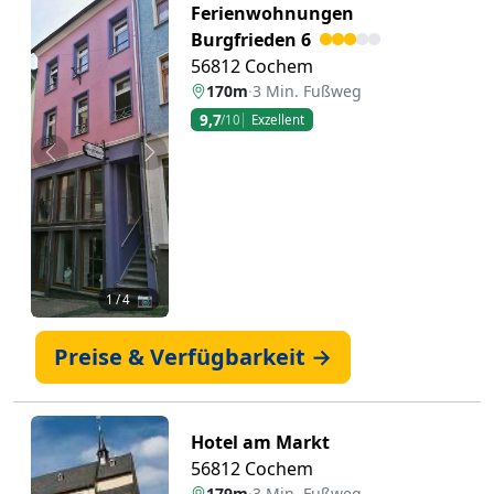
Ferienwohnungen
Burgfrieden 6
56812 Cochem
170m
·
3 Min. Fußweg
9,7
/10
Exzellent
Zurück
Weiter
1
/ 4 📷
Preise & Verfügbarkeit →
Hotel am Markt
56812 Cochem
179m
·
3 Min. Fußweg