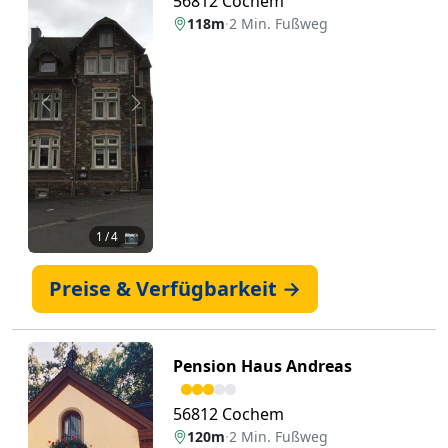
56812 Cochem
118m
·
2 Min. Fußweg
Zurück
Weiter
1
/ 4 📷
Preise & Verfügbarkeit →
Pension Haus Andreas
56812 Cochem
120m
·
2 Min. Fußweg