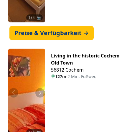
1
/ 4 📷
Preise & Verfügbarkeit →
Living in the historic Cochem
Old Town
56812 Cochem
127m
·
2 Min. Fußweg
Zurück
Weiter