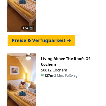
1
/ 4 📷
Preise & Verfügbarkeit →
Living Above The Roofs Of
Cochem
56812 Cochem
127m
·
2 Min. Fußweg
Zurück
Weiter