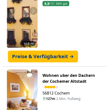
8,8
/10
Sehr gut
Zurück
Weiter
1
/ 4 📷
Preise & Verfügbarkeit →
Wohnen uber den Dachern
der Cochemer Altstadt
56812 Cochem
127m
·
2 Min. Fußweg
Zurück
Weiter