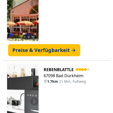
Zurück
Weiter
1
/ 4 📷
Preise & Verfügbarkeit →
REBENBLATTLE
67098 Bad Dürkheim
1.7km
·
21 Min. Fußweg
Zurück
Weiter