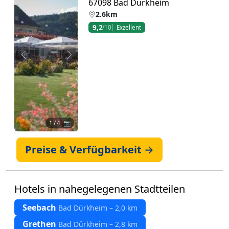
67098 Bad Dürkheim
2.6km
9,2
/10
Exzellent
Zurück
Weiter
1
/ 4 📷
Preise & Verfügbarkeit →
Hotels in nahegelegenen Stadtteilen
Seebach
Bad Dürkheim – 2,0 km
Grethen
Bad Dürkheim – 2,8 km