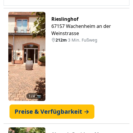
Rieslinghof
67157 Wachenheim an der
Weinstrasse
212m
·
3 Min. Fußweg
Zurück
Weiter
1
/ 4 📷
Preise & Verfügbarkeit →