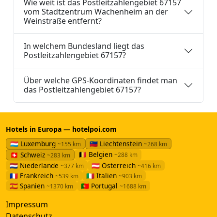
Wie weit ist das Postleitzahlengebiet 67157
vom Stadtzentrum Wachenheim an der
Weinstraße entfernt?
In welchem Bundesland liegt das
Postleitzahlengebiet 67157?
Über welche GPS-Koordinaten findet man
das Postleitzahlengebiet 67157?
Hotels in Europa — hotelpoi.com
🇱🇺 Luxemburg
🇱🇮 Liechtenstein
~155 km
~268 km
🇧🇪 Belgien
🇨🇭 Schweiz
~288 km
~283 km
🇳🇱 Niederlande
🇦🇹 Österreich
~377 km
~416 km
🇫🇷 Frankreich
🇮🇹 Italien
~539 km
~903 km
🇪🇸 Spanien
🇵🇹 Portugal
~1370 km
~1688 km
Impressum
Datenschutz