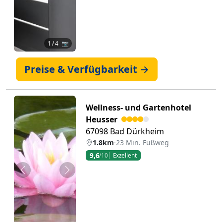
1
/ 4 📷
Preise & Verfügbarkeit →
Wellness- und Gartenhotel
Heusser
67098 Bad Dürkheim
1.8km
·
23 Min. Fußweg
9,6
/10
Exzellent
Zurück
Weiter