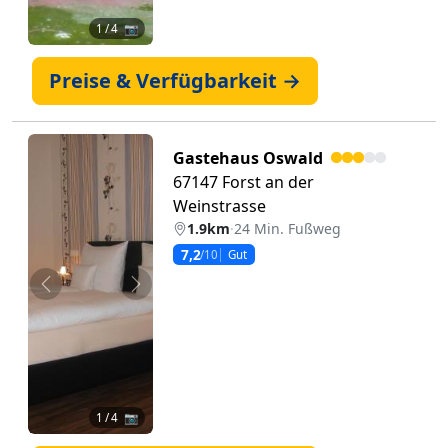
1
/ 4 📷
Preise & Verfügbarkeit →
Gastehaus Oswald
67147 Forst an der
Weinstrasse
1.9km
·
24 Min. Fußweg
7,2
/10
Gut
Zurück
Weiter
1
/ 4 📷