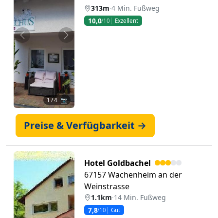
313m
·
4 Min. Fußweg
10,0
/10
Exzellent
Zurück
Weiter
1
/ 4 📷
Preise & Verfügbarkeit →
Hotel Goldbachel
67157 Wachenheim an der
Weinstrasse
1.1km
·
14 Min. Fußweg
7,8
/10
Gut