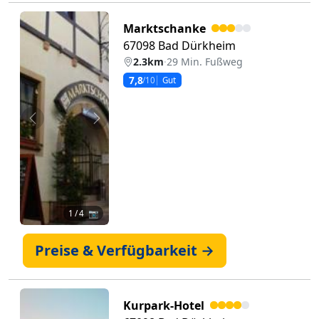
Marktschanke
67098 Bad Dürkheim
2.3km
·
29 Min. Fußweg
7,8
/10
Gut
Zurück
Weiter
1
/ 4 📷
Preise & Verfügbarkeit →
Kurpark-Hotel