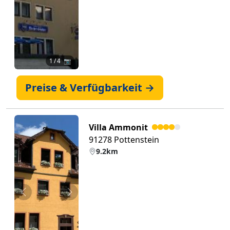
1
/ 4 📷
Preise & Verfügbarkeit →
Villa Ammonit
91278 Pottenstein
9.2km
Zurück
Weiter