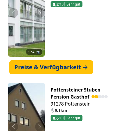
8,2
/10
Sehr gut
Zurück
Weiter
1
/ 4 📷
Preise & Verfügbarkeit →
Pottensteiner Stuben
Pension Gasthof
91278 Pottenstein
9.1km
8,6
/10
Sehr gut
Zurück
Weiter