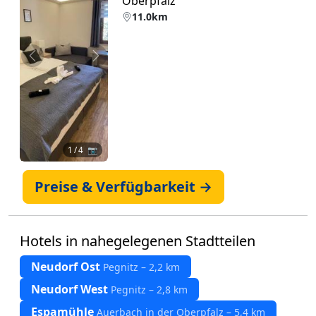
Oberpfalz
11.0km
Zurück
Weiter
1
/ 4 📷
Preise & Verfügbarkeit →
Hotels in nahegelegenen Stadtteilen
Neudorf Ost
Pegnitz – 2,2 km
Neudorf West
Pegnitz – 2,8 km
Espamühle
Auerbach in der Oberpfalz – 5,4 km