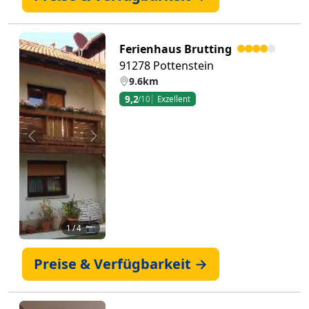
Ferienhaus Brutting
91278 Pottenstein
9.6km
9,2
/10
Exzellent
Zurück
Weiter
1
/ 4 📷
Preise & Verfügbarkeit →