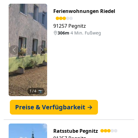
Ferienwohnungen Riedel
91257 Pegnitz
306m
·
4 Min. Fußweg
Zurück
Weiter
1
/ 4 📷
Preise & Verfügbarkeit →
Ratsstube Pegnitz