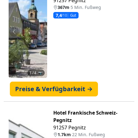
91257 Pegnitz
367m
·
5 Min. Fußweg
7,4
/10
Gut
Zurück
Weiter
1
/ 4 📷
Preise & Verfügbarkeit →
Hotel Frankische Schweiz-
Pegnitz
91257 Pegnitz
1.7km
·
22 Min. Fußweg