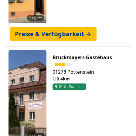
1
/ 4 📷
Preise & Verfügbarkeit →
Bruckmayers Gastehaus
91278 Pottenstein
9.4km
9,2
/10
Exzellent
Zurück
Weiter