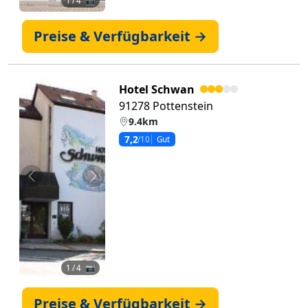
1
/ 4 📷
Preise & Verfügbarkeit →
Hotel Schwan
91278 Pottenstein
9.4km
7,2
/10
Gut
Zurück
Weiter
1
/ 4 📷
Preise & Verfügbarkeit →