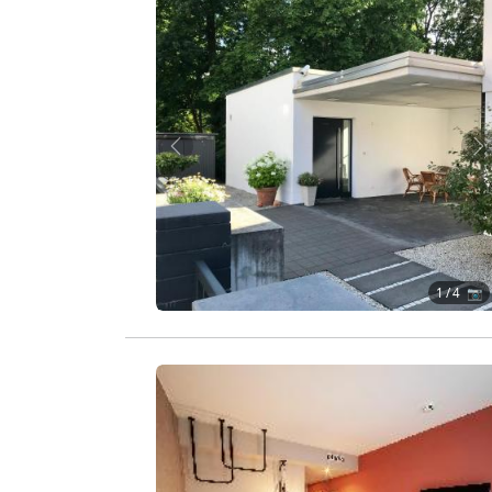
Zurück
W
1
/ 4 📷