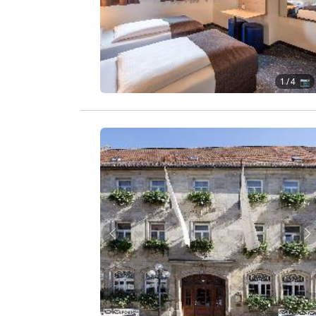
1
/ 4 📷
Zurück
W