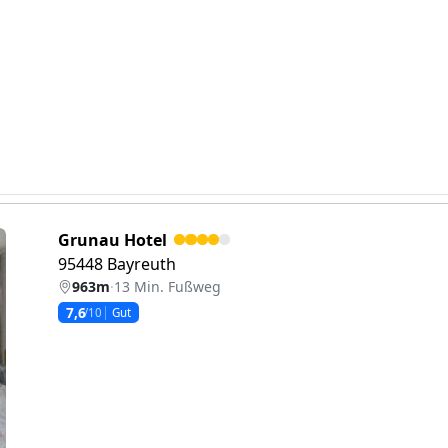
Grunau Hotel
95448 Bayreuth
963m
·
13 Min. Fußweg
7,6
/10
Gut
eiter