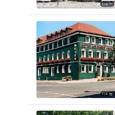
1
/ 4 📷
Zurück
W
1
/ 4 📷