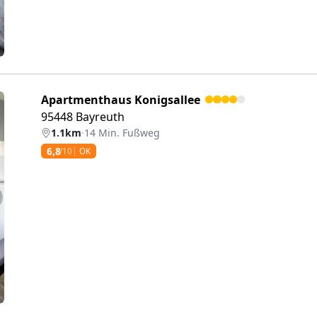
Apartmenthaus Konigsallee
95448 Bayreuth
1.1km
·
14 Min. Fußweg
6,8
/10
OK
eiter