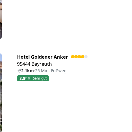
Hotel Goldener Anker
95444 Bayreuth
2.1km
·
26 Min. Fußweg
8,8
/10
Sehr gut
eiter