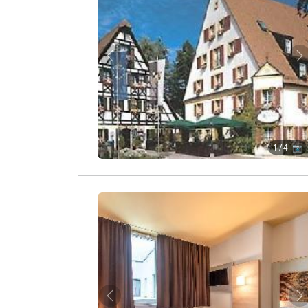
Zurück
W
1
/ 4 📷
Zurück
W