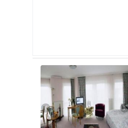
Zurück
W