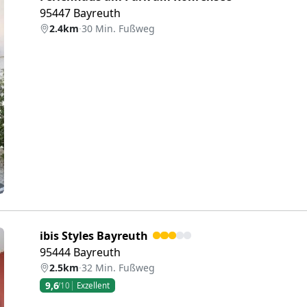
95447 Bayreuth
2.4km
·
30 Min. Fußweg
eiter
ibis Styles Bayreuth
95444 Bayreuth
2.5km
·
32 Min. Fußweg
9,6
/10
Exzellent