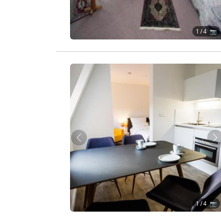
1
/ 4 📷
Zurück
W
1
/ 4 📷