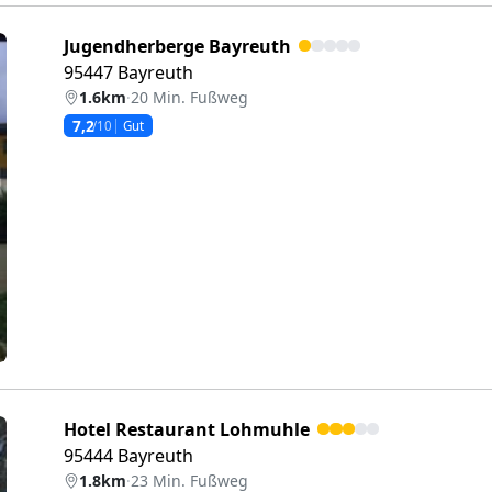
Jugendherberge Bayreuth
95447 Bayreuth
1.6km
·
20 Min. Fußweg
7,2
/10
Gut
eiter
Hotel Restaurant Lohmuhle
95444 Bayreuth
1.8km
·
23 Min. Fußweg