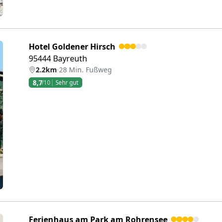
Hotel Goldener Hirsch
95444 Bayreuth
2.2km
·
28 Min. Fußweg
8,7
/10
Sehr gut
eiter
Ferienhaus am Park am Rohrensee