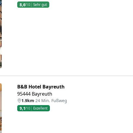
8,6
/10
Sehr gut
eiter
B&B Hotel Bayreuth
95444 Bayreuth
1.9km
·
24 Min. Fußweg
9,1
/10
Exzellent
eiter