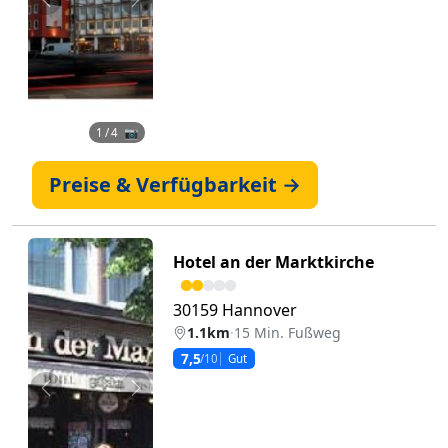
Zurück
Weiter
1
/ 4 📷
Preise & Verfügbarkeit →
Hotel an der Marktkirche
30159 Hannover
1.1km
·
15 Min. Fußweg
7,5
/10
Gut
Zurück
Weiter