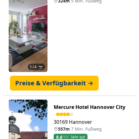
324m
·
5 Min. Fußweg
Zurück
Weiter
1
/ 4 📷
Preise & Verfügbarkeit →
Mercure Hotel Hannover City
30169 Hannover
557m
·
7 Min. Fußweg
8,6
/10
Sehr gut