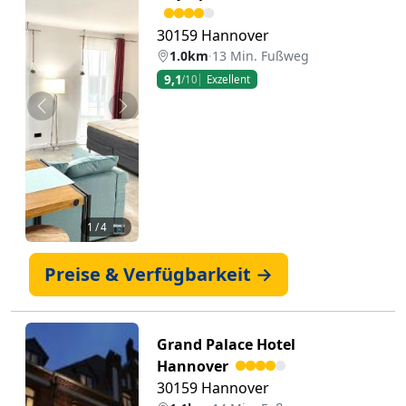
30159 Hannover
1.0km
·
13 Min. Fußweg
9,1
/10
Exzellent
Zurück
Weiter
1
/ 4 📷
Preise & Verfügbarkeit →
Grand Palace Hotel
Hannover
30159 Hannover