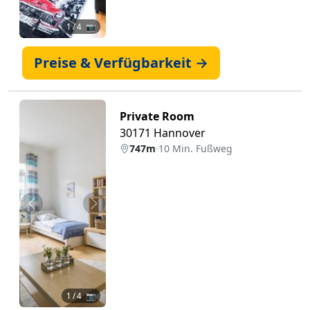
1
/ 4 📷
Preise & Verfügbarkeit →
Private Room
30171 Hannover
747m
·
10 Min. Fußweg
Zurück
Weiter
1
/ 4 📷