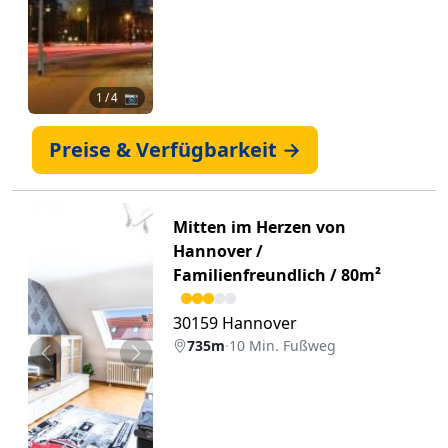
1
/ 4 📷
Preise & Verfügbarkeit →
Mitten im Herzen von
Hannover /
Familienfreundlich / 80m²
30159 Hannover
735m
·
10 Min. Fußweg
Zurück
Weiter