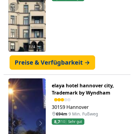
Zurück
Weiter
1
/ 4 📷
Preise & Verfügbarkeit →
elaya hotel hannover city,
Trademark by Wyndham
30159 Hannover
694m
·
9 Min. Fußweg
8,7
/10
Sehr gut
Zurück
Weiter