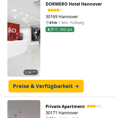
DORMERO Hotel Hannover
30169 Hannover
41m
·
1 Min. Fußweg
8,7
/10
Sehr gut
Zurück
Weiter
1
/ 4 📷
Preise & Verfügbarkeit →
Private Apartment
30171 Hannover