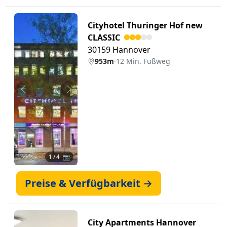
Cityhotel Thuringer Hof new
CLASSIC
30159 Hannover
953m
·
12 Min. Fußweg
Zurück
Weiter
1
/ 4 📷
Preise & Verfügbarkeit →
City Apartments Hannover