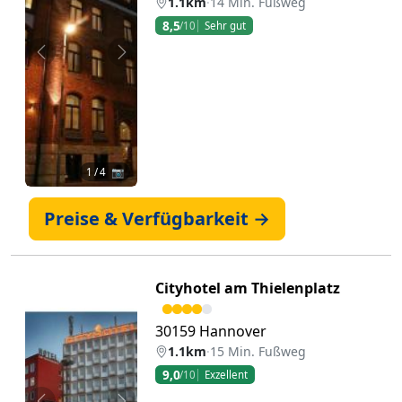
1.1km
·
14 Min. Fußweg
8,5
/10
Sehr gut
Zurück
Weiter
1
/ 4 📷
Preise & Verfügbarkeit →
Cityhotel am Thielenplatz
30159 Hannover
1.1km
·
15 Min. Fußweg
9,0
/10
Exzellent