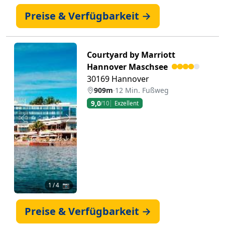
Preise & Verfügbarkeit →
Courtyard by Marriott
Hannover Maschsee
30169 Hannover
909m
·
12 Min. Fußweg
9,0
/10
Exzellent
Zurück
Weiter
1
/ 4 📷
Preise & Verfügbarkeit →