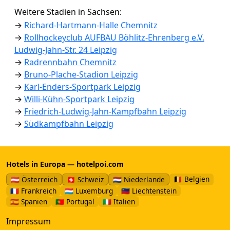
Weitere Stadien in Sachsen:
→
Richard-Hartmann-Halle Chemnitz
→
Rollhockeyclub AUFBAU Böhlitz-Ehrenberg e.V.
Ludwig-Jahn-Str. 24 Leipzig
→
Radrennbahn Chemnitz
→
Bruno-Plache-Stadion Leipzig
→
Karl-Enders-Sportpark Leipzig
→
Willi-Kühn-Sportpark Leipzig
→
Friedrich-Ludwig-Jahn-Kampfbahn Leipzig
→
Südkampfbahn Leipzig
Hotels in Europa — hotelpoi.com
🇧🇪 Belgien
🇦🇹 Österreich
🇨🇭 Schweiz
🇳🇱 Niederlande
🇫🇷 Frankreich
🇱🇺 Luxemburg
🇱🇮 Liechtenstein
🇪🇸 Spanien
🇵🇹 Portugal
🇮🇹 Italien
Impressum