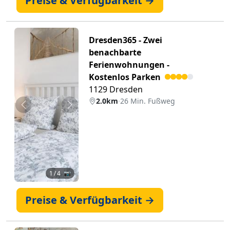
Preise & Verfügbarkeit →
Dresden365 - Zwei
benachbarte
Ferienwohnungen -
Kostenlos Parken
1129 Dresden
2.0km
·
26 Min. Fußweg
Zurück
Weiter
1
/ 4 📷
Preise & Verfügbarkeit →