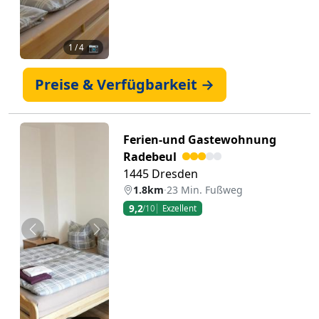
1
/ 4 📷
Preise & Verfügbarkeit →
Ferien-und Gastewohnung
Radebeul
1445 Dresden
1.8km
·
23 Min. Fußweg
9,2
/10
Exzellent
Zurück
Weiter