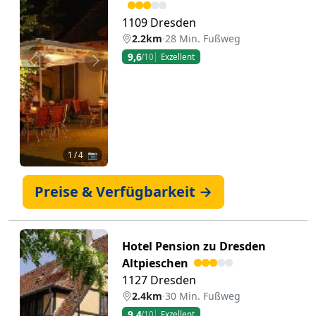
1109 Dresden
2.2km
·
28 Min. Fußweg
9,6
/10
Exzellent
Zurück
Weiter
1
/ 4 📷
Preise & Verfügbarkeit →
Hotel Pension zu Dresden
Altpieschen
1127 Dresden
2.4km
·
30 Min. Fußweg
9,4
/10
Exzellent