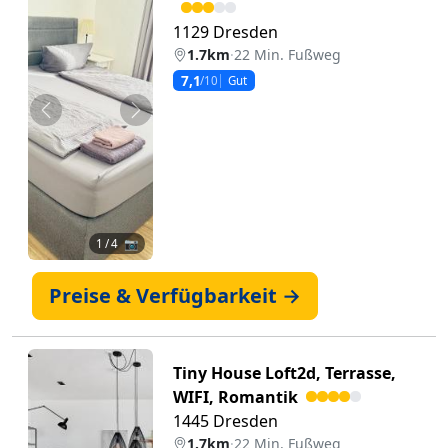
1129 Dresden
1.7km
·
22 Min. Fußweg
7,1
/10
Gut
Zurück
Weiter
1
/ 4 📷
Preise & Verfügbarkeit →
Tiny House Loft2d, Terrasse,
WIFI, Romantik
1445 Dresden
1.7km
·
22 Min. Fußweg