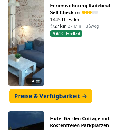
Ferienwohnung Radebeul
Self Check-in
1445 Dresden
2.1km
·
27 Min. Fußweg
9,6
/10
Exzellent
Zurück
Weiter
1
/ 4 📷
Preise & Verfügbarkeit →
Hotel Garden Cottage mit
kostenfreien Parkplatzen