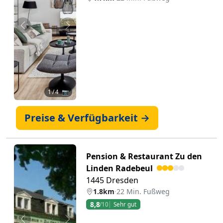
Zurück
Weiter
1
/ 4 📷
Preise & Verfügbarkeit →
Pension & Restaurant Zu den
Linden Radebeul
1445 Dresden
1.8km
·
22 Min. Fußweg
8,8
/10
Sehr gut