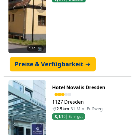
Zurück
Weiter
1
/ 4 📷
Preise & Verfügbarkeit →
Hotel Novalis Dresden
1127 Dresden
2.5km
·
31 Min. Fußweg
8,1
/10
Sehr gut
Zurück
Weiter