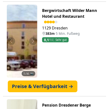
Bergwirtschaft Wilder Mann
Hotel und Restaurant
1129 Dresden
383m
·
5 Min. Fußweg
8,1
/10
Sehr gut
Zurück
Weiter
1
/ 4 📷
Preise & Verfügbarkeit →
Pension Dresdener Berge