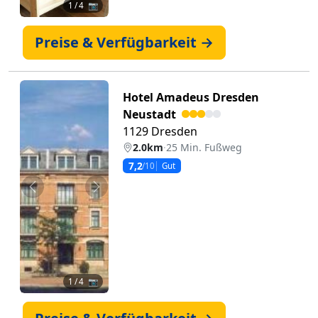
1
/ 4 📷
Preise & Verfügbarkeit →
Hotel Amadeus Dresden
Neustadt
1129 Dresden
2.0km
·
25 Min. Fußweg
7,2
/10
Gut
Zurück
Weiter
1
/ 4 📷