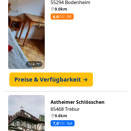
55294 Bodenheim
9.0km
6,6
/10
OK
Zurück
Weiter
1
/ 4 📷
Preise & Verfügbarkeit →
Astheimer Schlösschen
65468 Trebur
9.6km
7,0
/10
Gut