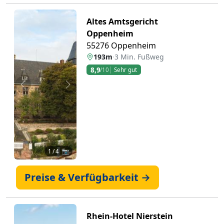
Altes Amtsgericht
Oppenheim
55276 Oppenheim
193m
·
3 Min. Fußweg
8,9
/10
Sehr gut
Zurück
Weiter
1
/ 4 📷
Preise & Verfügbarkeit →
Rhein-Hotel Nierstein