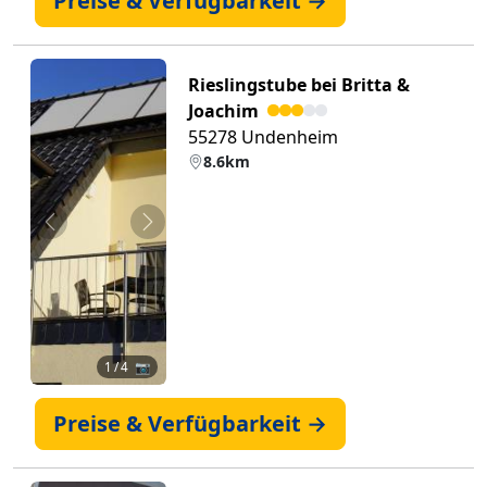
Preise & Verfügbarkeit →
Rieslingstube bei Britta &
Joachim
55278 Undenheim
8.6km
Zurück
Weiter
1
/ 4 📷
Preise & Verfügbarkeit →