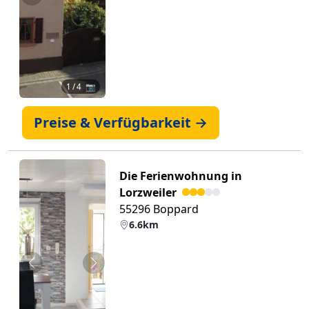
Zurück
Weiter
1
/ 4 📷
Preise & Verfügbarkeit →
Die Ferienwohnung in
Lorzweiler
55296 Boppard
6.6km
Zurück
Weiter