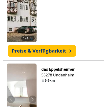
Zurück
Weiter
1
/ 4 📷
Preise & Verfügbarkeit →
das Eppelsheimer
55278 Undenheim
9.9km
Zurück
Weiter