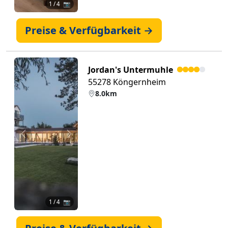
1
/ 4 📷
Preise & Verfügbarkeit →
Jordan's Untermuhle
55278 Köngernheim
8.0km
Zurück
Weiter
1
/ 4 📷