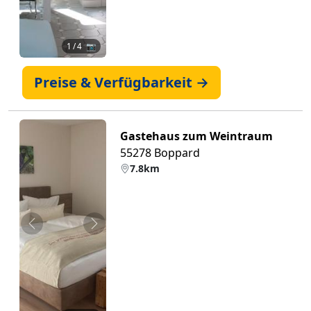
1
/ 4 📷
Preise & Verfügbarkeit →
Gastehaus zum Weintraum
55278 Boppard
7.8km
Zurück
Weiter