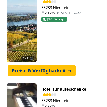
55283 Nierstein
2.4km
·
31 Min. Fußweg
8,1
/10
Sehr gut
Zurück
Weiter
1
/ 4 📷
Preise & Verfügbarkeit →
Hotel zur Kuferschenke
55283 Nierstein
2.7km