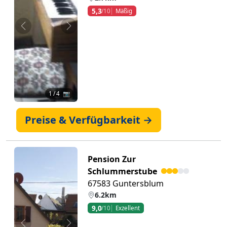
5,3
/10
Mäßig
Zurück
Weiter
1
/ 4 📷
Preise & Verfügbarkeit →
Pension Zur
Schlummerstube
67583 Guntersblum
6.2km
9,0
/10
Exzellent