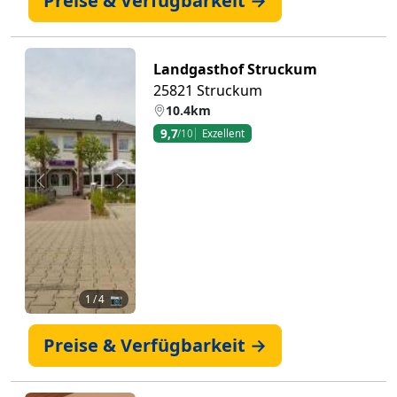
Preise & Verfügbarkeit →
Landgasthof Struckum
25821 Struckum
10.4km
9,7
/10
Exzellent
Zurück
Weiter
1
/ 4 📷
Preise & Verfügbarkeit →