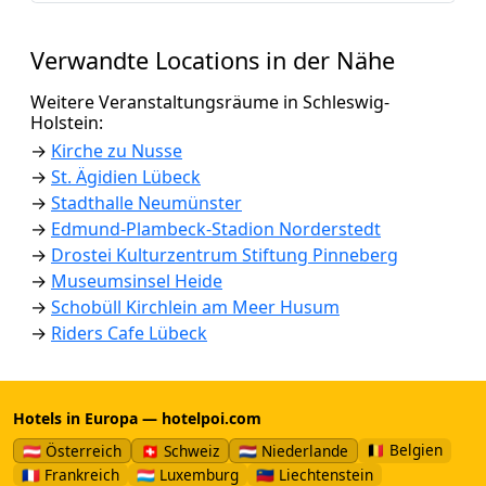
Verwandte Locations in der Nähe
Weitere Veranstaltungsräume in Schleswig-
Holstein:
→
Kirche zu Nusse
→
St. Ägidien Lübeck
→
Stadthalle Neumünster
→
Edmund-Plambeck-Stadion Norderstedt
→
Drostei Kulturzentrum Stiftung Pinneberg
→
Museumsinsel Heide
→
Schobüll Kirchlein am Meer Husum
→
Riders Cafe Lübeck
Hotels in Europa — hotelpoi.com
🇧🇪 Belgien
🇦🇹 Österreich
🇨🇭 Schweiz
🇳🇱 Niederlande
🇫🇷 Frankreich
🇱🇺 Luxemburg
🇱🇮 Liechtenstein