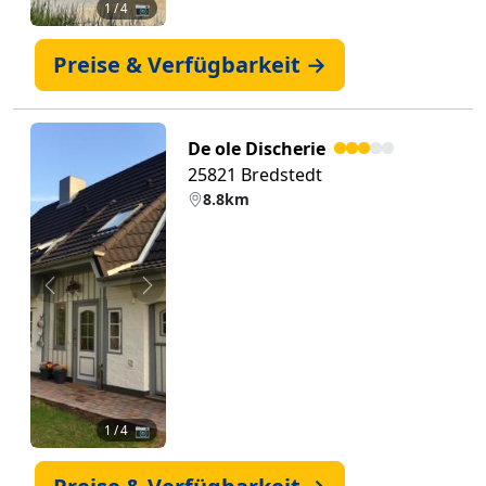
1
/ 4 📷
Preise & Verfügbarkeit →
De ole Discherie
25821 Bredstedt
8.8km
Zurück
Weiter
1
/ 4 📷