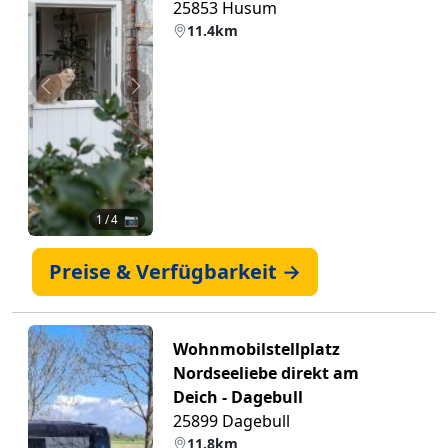
25853 Husum
11.4km
Zurück
Weiter
1
/ 4 📷
Preise & Verfügbarkeit →
Wohnmobilstellplatz
Nordseeliebe direkt am
Deich - Dagebull
25899 Dagebull
11.8km