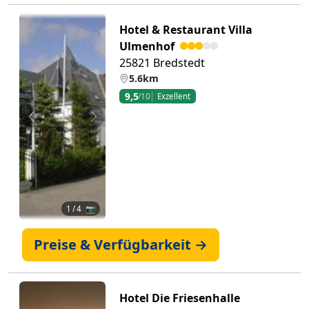
Hotel & Restaurant Villa
Ulmenhof
25821 Bredstedt
5.6km
9,5
/10
Exzellent
Zurück
Weiter
1
/ 4 📷
Preise & Verfügbarkeit →
Hotel Die Friesenhalle