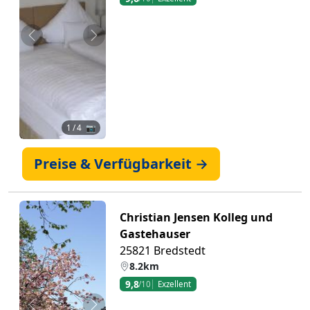
Zurück
Weiter
1
/ 4 📷
Preise & Verfügbarkeit →
Christian Jensen Kolleg und
Gastehauser
25821 Bredstedt
8.2km
9,8
/10
Exzellent