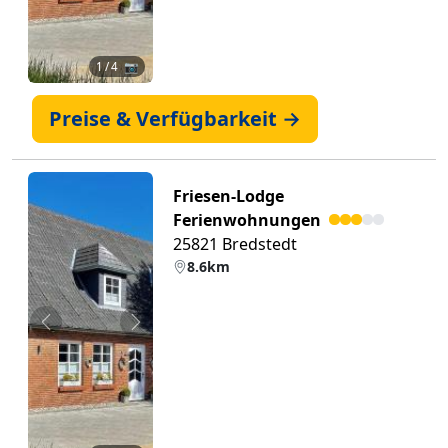
1
/ 4 📷
Preise & Verfügbarkeit →
Friesen-Lodge
Ferienwohnungen
25821 Bredstedt
8.6km
Zurück
Weiter