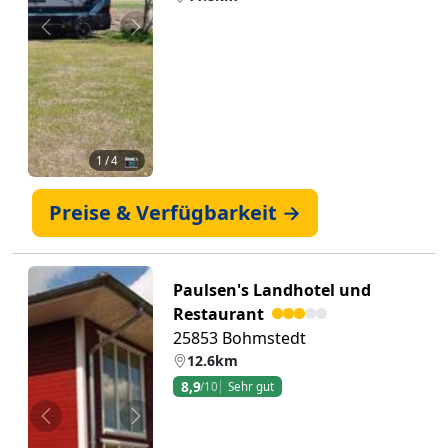
Zurück
Weiter
1
/ 4 📷
Preise & Verfügbarkeit →
Paulsen's Landhotel und
Restaurant
25853 Bohmstedt
12.6km
8,9
/10
Sehr gut
Zurück
Weiter