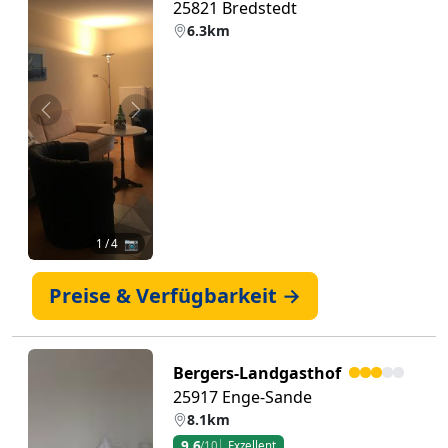
25821 Bredstedt
6.3km
Zurück
Weiter
1
/ 4 📷
Preise & Verfügbarkeit →
Bergers-Landgasthof
25917 Enge-Sande
8.1km
9,6
/10
Exzellent