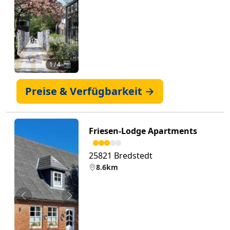
Zurück
Weiter
1
/ 4 📷
Preise & Verfügbarkeit →
Friesen-Lodge Apartments
25821 Bredstedt
8.6km
Zurück
Weiter