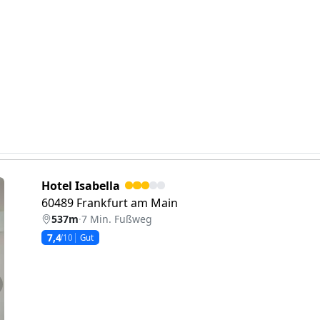
Hotel Isabella
60489 Frankfurt am Main
537m
·
7 Min. Fußweg
7,4
/10
Gut
eiter