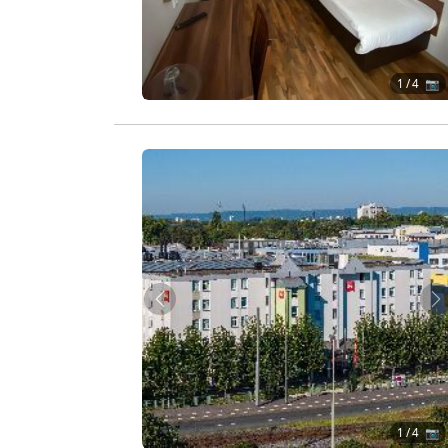
1
/ 4 📷
Zurück
W
1
/ 4 📷