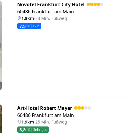
Novotel Frankfurt City Hotel
60486 Frankfurt am Main
1.8km
·
23 Min. Fußweg
7,9
/10
Gut
eiter
Art-Hotel Robert Mayer
60486 Frankfurt am Main
1.9km
·
25 Min. Fußweg
8,8
/10
Sehr gut