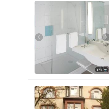
Zurück
W
1
/ 4 📷