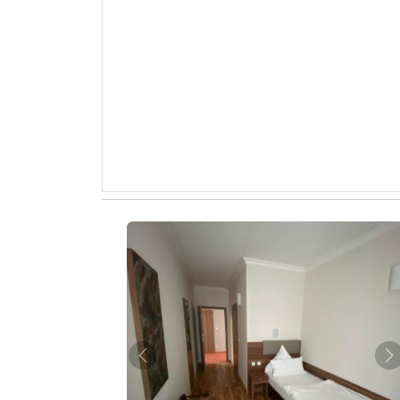
Zurück
W