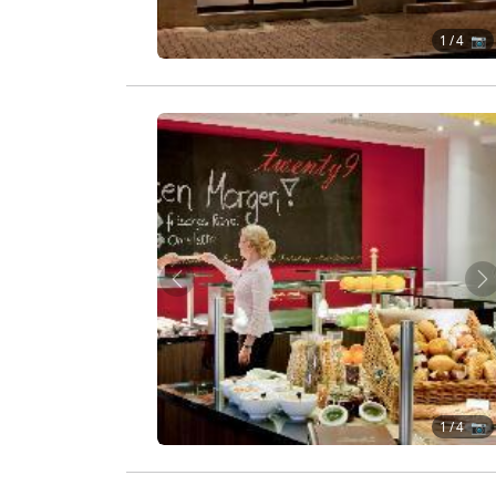
1
/ 4 📷
Zurück
W
1
/ 4 📷