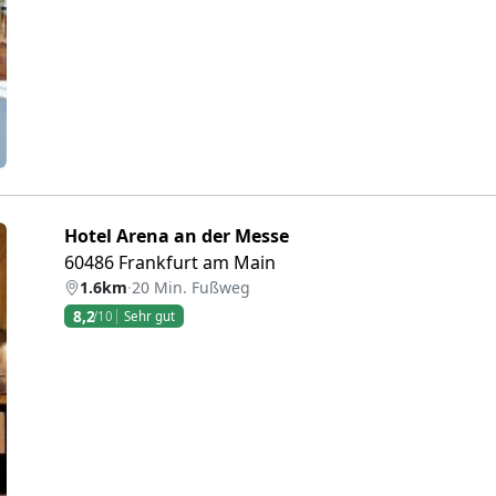
eiter
Hotel Arena an der Messe
60486 Frankfurt am Main
1.6km
·
20 Min. Fußweg
8,2
/10
Sehr gut
eiter