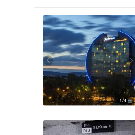
Zurück
W
1
/ 4 📷