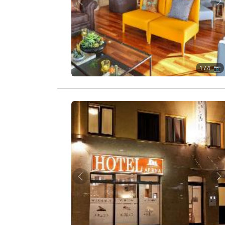
Zurück
W
1
/ 4 📷
Zurück
W