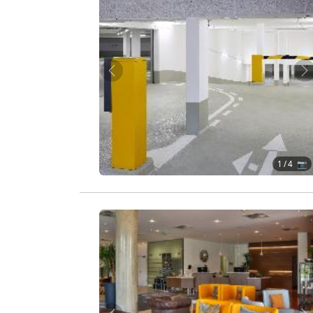
Zurück
W
1
/ 4 📷