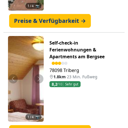
1
/ 4 📷
Preise & Verfügbarkeit →
Self-check-in
Ferienwohnungen &
Apartments am Bergsee
78098 Triberg
1.8km
·
23 Min. Fußweg
Zurück
Weiter
8,2
/10
Sehr gut
1
/ 4 📷