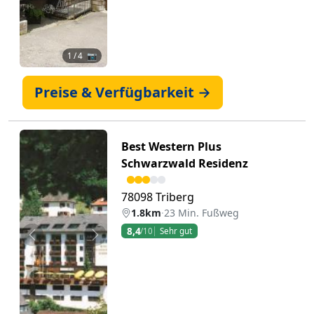
1
/ 4 📷
Preise & Verfügbarkeit →
Best Western Plus
Schwarzwald Residenz
78098 Triberg
1.8km
·
23 Min. Fußweg
8,4
/10
Sehr gut
Zurück
Weiter