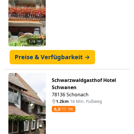
Zurück
Weiter
1
/ 4 📷
Preise & Verfügbarkeit →
Schwarzwaldgasthof Hotel
Schwanen
78136 Schonach
1.2km
·
16 Min. Fußweg
6,3
/10
OK
Zurück
Weiter