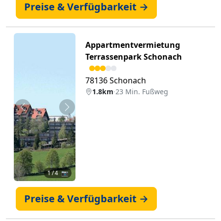
Preise & Verfügbarkeit →
Appartmentvermietung
Terrassenpark Schonach
78136 Schonach
1.8km
·
23 Min. Fußweg
Zurück
Weiter
1
/ 4 📷
Preise & Verfügbarkeit →