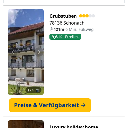
Grubstuben
78136 Schonach
421m
·
6 Min. Fußweg
9,6
/10
Exzellent
Zurück
Weiter
1
/ 4 📷
Preise & Verfügbarkeit →
Luxury holiday home