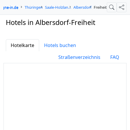
logne-in.de
Thüringen
Saale-Holzland-Kreis
Albersdorf
Freiheit
Suche
Teil
Hotels in Albersdorf-Freiheit
Hotelkarte
Hotels buchen
Straßenverzeichnis
FAQ