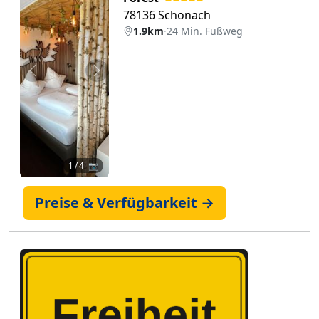
78136 Schonach
1.9km
·
24 Min. Fußweg
Zurück
Weiter
1
/ 4 📷
Preise & Verfügbarkeit →