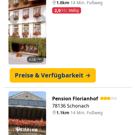
1.0km
·
14 Min. Fußweg
2,0
/10
Mäßig
Zurück
Weiter
1
/ 4 📷
Preise & Verfügbarkeit →
Pension Florianhof
78136 Schonach
1.1km
·
14 Min. Fußweg