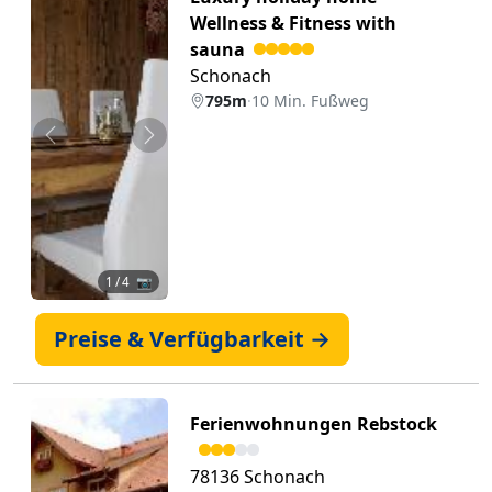
Wellness & Fitness with
sauna
Schonach
795m
·
10 Min. Fußweg
Zurück
Weiter
1
/ 4 📷
Preise & Verfügbarkeit →
Ferienwohnungen Rebstock
78136 Schonach