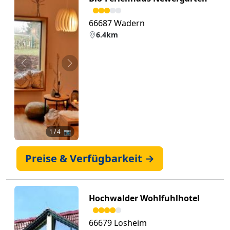
66687 Wadern
6.4km
Zurück
Weiter
1
/ 4 📷
Preise & Verfügbarkeit →
Hochwalder Wohlfuhlhotel
66679 Losheim