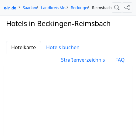
gne-in.de
Saarland
Landkreis Merzig-Wadern
Beckingen
Reimsbach
Suche
Teil
Hotels in Beckingen-Reimsbach
Hotelkarte
Hotels buchen
Straßenverzeichnis
FAQ