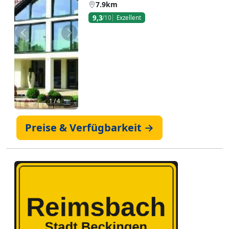
7.9km
9,3
/10
Exzellent
Zurück
Weiter
1
/ 4 📷
Preise & Verfügbarkeit →