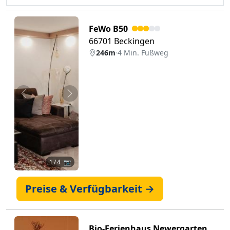
FeWo B50
66701 Beckingen
246m
·
4 Min. Fußweg
Zurück
Weiter
1
/ 4 📷
Preise & Verfügbarkeit →
Bio-Ferienhaus Newergarten