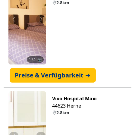
2.8km
Zurück
Weiter
1
/ 4 📷
Preise & Verfügbarkeit →
Vivo Hospital Maxi
44623 Herne
2.8km