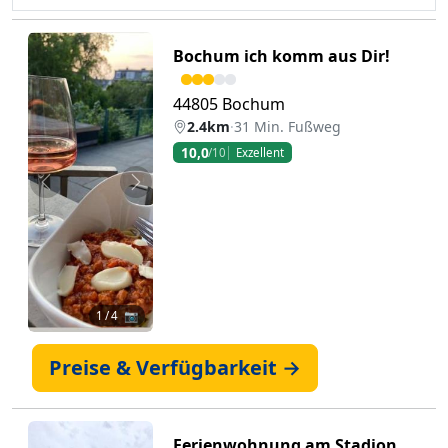
Bochum ich komm aus Dir!
44805 Bochum
2.4km
·
31 Min. Fußweg
10,0
/10
Exzellent
Zurück
Weiter
1
/ 4 📷
Preise & Verfügbarkeit →
Ferienwohnung am Stadion