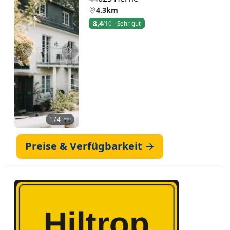
4.3km
8,4
/10
Sehr gut
Zurück
Weiter
1
/ 4 📷
Preise & Verfügbarkeit →