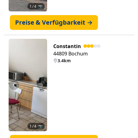
1
/ 4 📷
Preise & Verfügbarkeit →
Constantin
44809 Bochum
3.4km
Zurück
Weiter
1
/ 4 📷