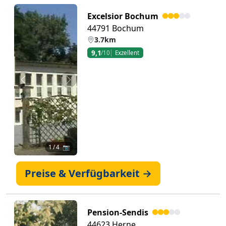
Excelsior Bochum
44791 Bochum
3.7km
9,1
/10
Exzellent
Zurück
Weiter
1
/ 4 📷
Preise & Verfügbarkeit →
Pension-Sendis
44623 Herne