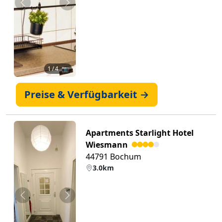
Zurück
Weiter
1
/ 4 📷
Preise & Verfügbarkeit →
Apartments Starlight Hotel
Wiesmann
44791 Bochum
3.0km
Zurück
Weiter