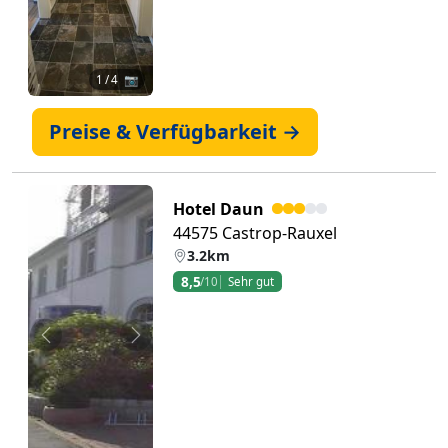
1
/ 4 📷
Preise & Verfügbarkeit →
Hotel Daun
44575 Castrop-Rauxel
3.2km
8,5
/10
Sehr gut
Zurück
Weiter