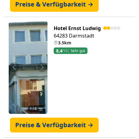
Preise & Verfügbarkeit →
Hotel Ernst Ludwig
64283 Darmstadt
3.5km
8,4
/10
Sehr gut
Zurück
Weiter
1
/ 4 📷
Preise & Verfügbarkeit →