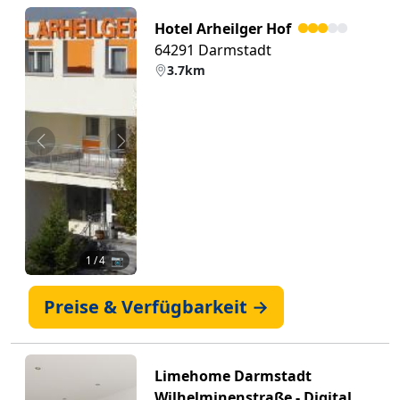
Hotel Arheilger Hof
64291 Darmstadt
3.7km
Zurück
Weiter
1
/ 4 📷
Preise & Verfügbarkeit →
Limehome Darmstadt
Wilhelminenstraße - Digital