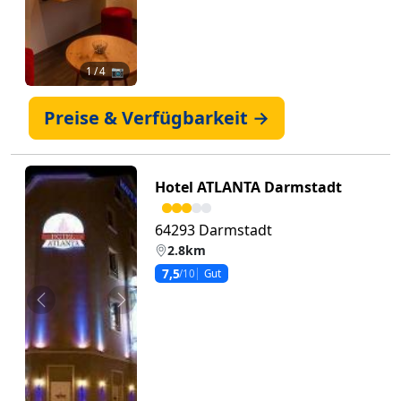
1
/ 4 📷
Preise & Verfügbarkeit →
Hotel ATLANTA Darmstadt
64293 Darmstadt
2.8km
7,5
/10
Gut
Zurück
Weiter