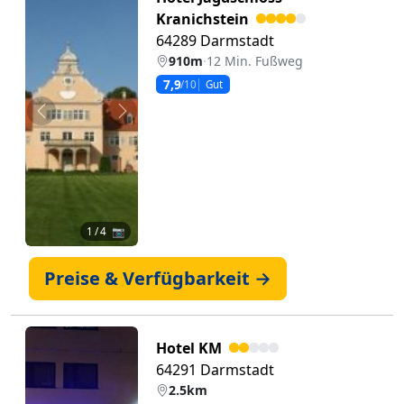
Kranichstein
64289 Darmstadt
910m
·
12 Min. Fußweg
7,9
/10
Gut
Zurück
Weiter
1
/ 4 📷
Preise & Verfügbarkeit →
Hotel KM
64291 Darmstadt
2.5km