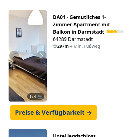
DA01 - Gemutliches 1-
Zimmer-Apartment mit
Balkon in Darmstadt
64289 Darmstadt
297m
·
4 Min. Fußweg
Zurück
Weiter
1
/ 4 📷
Preise & Verfügbarkeit →
Hotel Jagdschloss