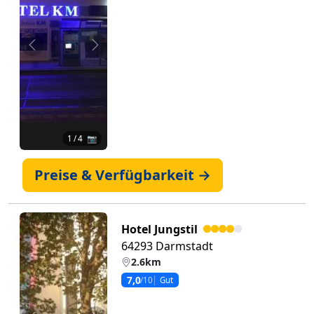
Zurück
Weiter
1
/ 4 📷
Preise & Verfügbarkeit →
Hotel Jungstil
64293 Darmstadt
2.6km
7,0
/10
Gut