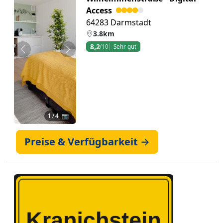
Access
64283 Darmstadt
3.8km
8,2
/10
Sehr gut
Zurück
Weiter
1
/ 4 📷
Preise & Verfügbarkeit →