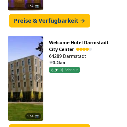
1
/ 4 📷
Preise & Verfügbarkeit →
Welcome Hotel Darmstadt
City Center
64289 Darmstadt
3.2km
8,9
/10
Sehr gut
Zurück
Weiter
1
/ 4 📷