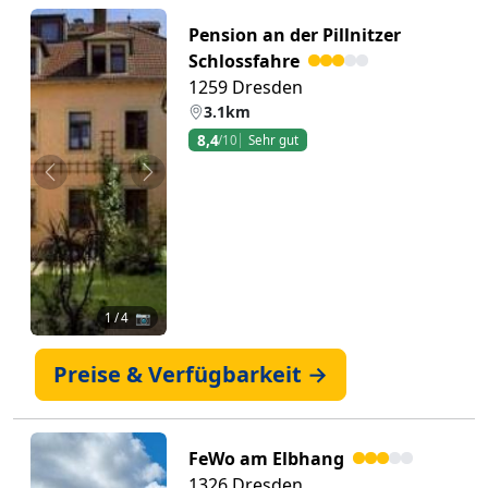
Pension an der Pillnitzer
Schlossfahre
1259 Dresden
3.1km
8,4
/10
Sehr gut
Zurück
Weiter
1
/ 4 📷
Preise & Verfügbarkeit →
FeWo am Elbhang
1326 Dresden