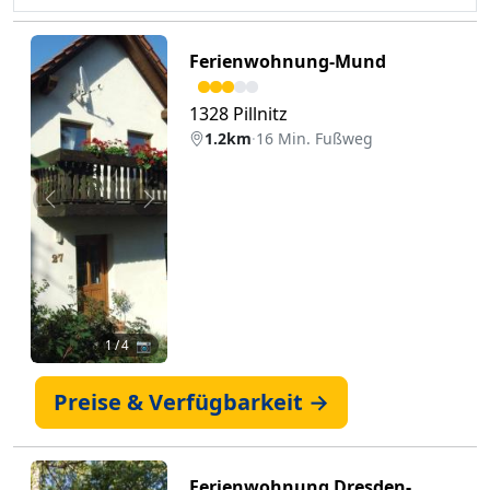
Ferienwohnung-Mund
1328 Pillnitz
1.2km
·
16 Min. Fußweg
Zurück
Weiter
1
/ 4 📷
Preise & Verfügbarkeit →
Ferienwohnung Dresden-