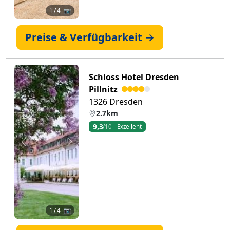
1
/ 4 📷
Preise & Verfügbarkeit →
Schloss Hotel Dresden
Pillnitz
1326 Dresden
2.7km
9,3
/10
Exzellent
Zurück
Weiter
1
/ 4 📷