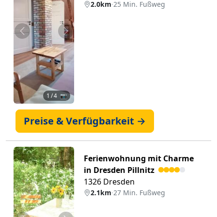
2.0km
·
25 Min. Fußweg
Zurück
Weiter
1
/ 4 📷
Preise & Verfügbarkeit →
Ferienwohnung mit Charme
in Dresden Pillnitz
1326 Dresden
2.1km
·
27 Min. Fußweg