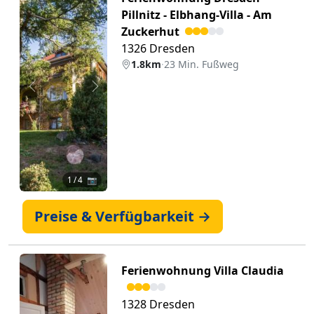
Pillnitz - Elbhang-Villa - Am
Zuckerhut
1326 Dresden
1.8km
·
23 Min. Fußweg
Zurück
Weiter
1
/ 4 📷
Preise & Verfügbarkeit →
Ferienwohnung Villa Claudia
1328 Dresden