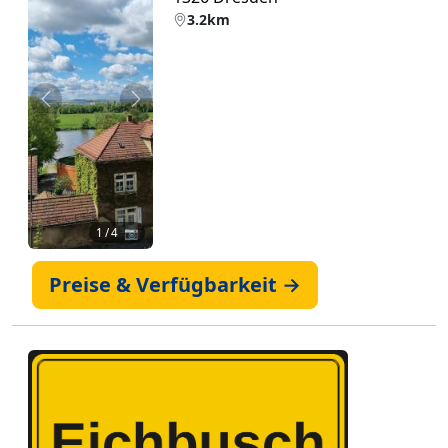
3.2km
Zurück
Weiter
1
/ 4 📷
Preise & Verfügbarkeit →