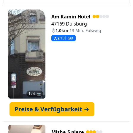
Am Kamin Hotel
47169 Duisburg
1.0km
·
13 Min. Fußweg
7,7
/10
Gut
Zurück
Weiter
1
/ 4 📷
Preise & Verfügbarkeit →
Misha,S place