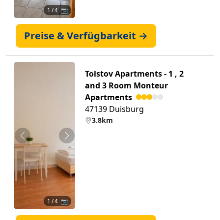
1
/ 4 📷
Preise & Verfügbarkeit →
Tolstov Apartments - 1 , 2
and 3 Room Monteur
Apartments
47139 Duisburg
3.8km
Zurück
Weiter
1
/ 4 📷