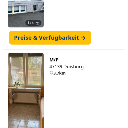
1
/ 4 📷
Preise & Verfügbarkeit →
M/P
47139 Duisburg
3.7km
Zurück
Weiter