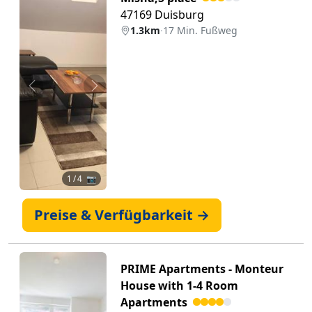
47169 Duisburg
1.3km
·
17 Min. Fußweg
Zurück
Weiter
1
/ 4 📷
Preise & Verfügbarkeit →
PRIME Apartments - Monteur
House with 1-4 Room
Apartments