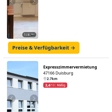
Zurück
Weiter
1
/ 4 📷
Preise & Verfügbarkeit →
Expresszimmervermietung
47166 Duisburg
2.7km
3,4
/10
Mäßig
Zurück
Weiter