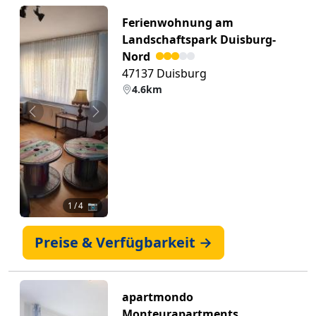
Ferienwohnung am
Landschaftspark Duisburg-
Nord
47137 Duisburg
4.6km
Zurück
Weiter
1
/ 4 📷
Preise & Verfügbarkeit →
apartmondo
Monteurapartments