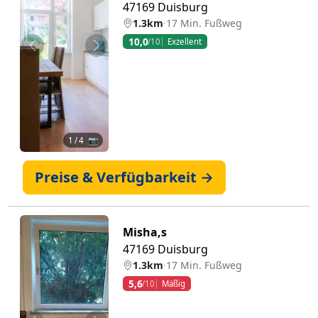
47169 Duisburg
1.3km
·
17 Min. Fußweg
10,0
/10
Exzellent
Zurück
Weiter
1
/ 4 📷
Preise & Verfügbarkeit →
Misha,s
47169 Duisburg
1.3km
·
17 Min. Fußweg
5,6
/10
Mäßig