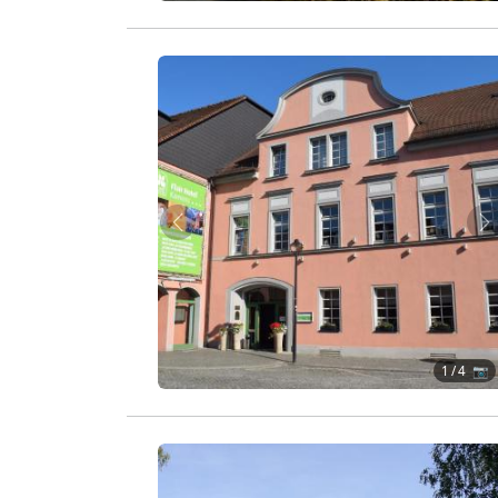
Zurück
W
1
/ 4 📷