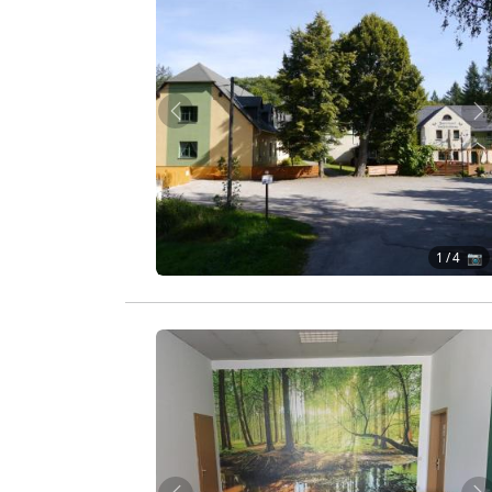
Zurück
W
1
/ 4 📷