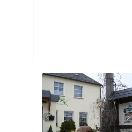
Zurück
W