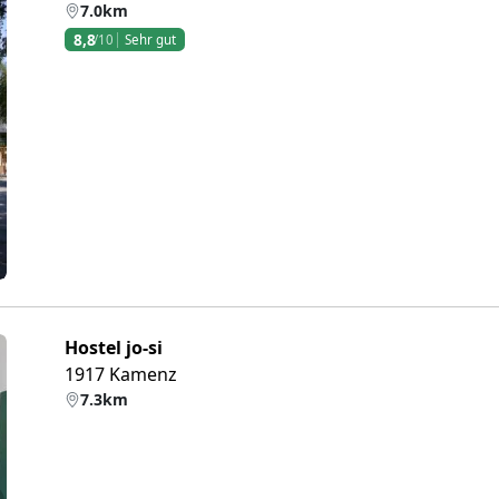
7.0km
8,8
/10
Sehr gut
eiter
Hostel jo-si
1917 Kamenz
7.3km