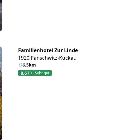
Familienhotel Zur Linde
1920 Panschwitz-Kuckau
6.5km
8,6
/10
Sehr gut
eiter