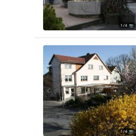
1
/ 4 📷
Zurück
W
1
/ 4 📷