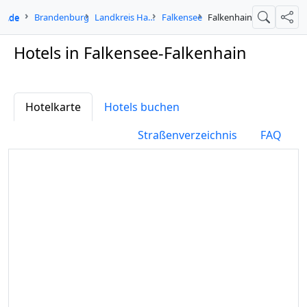
in.de
Brandenburg
Landkreis Havelland
Falkensee
Falkenhain
Suche
Teil
Hotels in Falkensee-Falkenhain
Hotelkarte
Hotels buchen
Straßenverzeichnis
FAQ