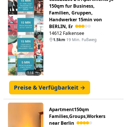
150qm fur Business,
Familien, Gruppen,
Handwerker 15min von
BERLIN, Er
14612 Falkensee
Zurück
Weiter
1.5km
·
19 Min. Fußweg
1
/ 4 📷
Preise & Verfügbarkeit →
Apartment150qm
Families,Groups,Workers
near Berlin