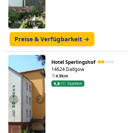
1
/ 4 📷
Preise & Verfügbarkeit →
Hotel Sperlingshof
14624 Dallgow
4.9km
9,8
/10
Exzellent
Zurück
Weiter