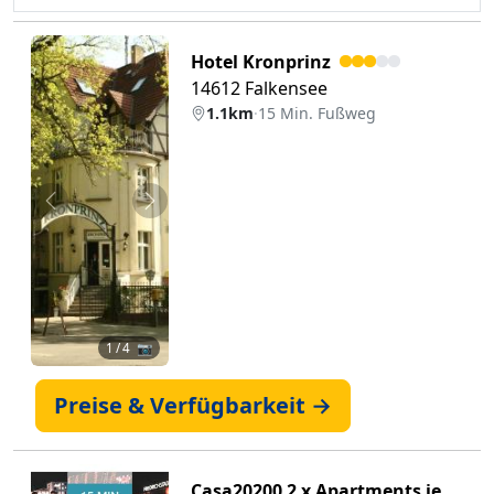
Hotel Kronprinz
14612 Falkensee
1.1km
·
15 Min. Fußweg
Zurück
Weiter
1
/ 4 📷
Preise & Verfügbarkeit →
Casa20200 2 x Apartments je