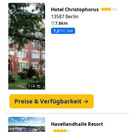
Hotel Christophorus
13587 Berlin
7.8km
7,2
/10
Gut
Zurück
Weiter
1
/ 4 📷
Preise & Verfügbarkeit →
Havellandhalle Resort