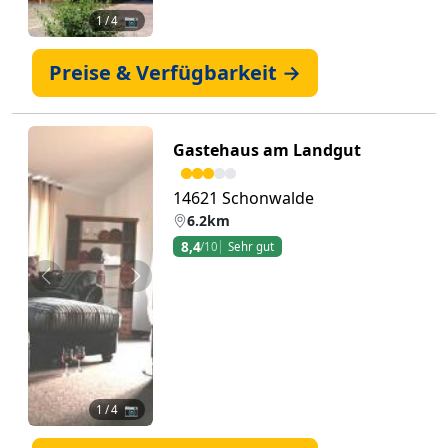
1
/ 4 📷
Preise & Verfügbarkeit →
Gastehaus am Landgut
14621 Schonwalde
6.2km
8,4
/10
Sehr gut
Zurück
Weiter
1
/ 4 📷