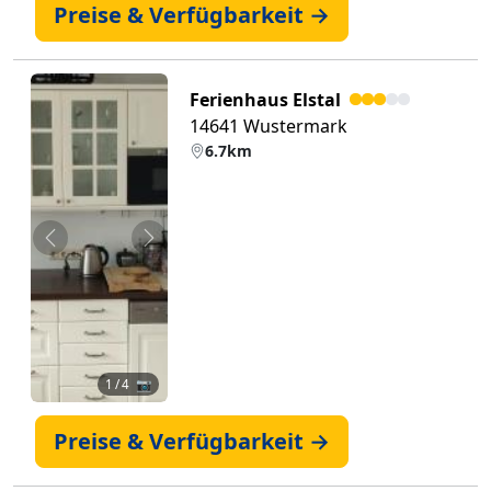
Preise & Verfügbarkeit →
Ferienhaus Elstal
14641 Wustermark
6.7km
Zurück
Weiter
1
/ 4 📷
Preise & Verfügbarkeit →