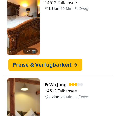
14612 Falkensee
1.5km
·
19 Min. Fußweg
Zurück
Weiter
1
/ 4 📷
Preise & Verfügbarkeit →
FeWo Jung
14612 Falkensee
2.2km
·
28 Min. Fußweg