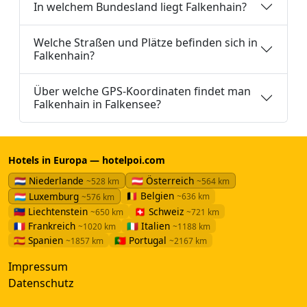
In welchem Bundesland liegt Falkenhain?
Welche Straßen und Plätze befinden sich in
Falkenhain?
Über welche GPS-Koordinaten findet man
Falkenhain in Falkensee?
Hotels in Europa — hotelpoi.com
🇳🇱 Niederlande
🇦🇹 Österreich
~528 km
~564 km
🇧🇪 Belgien
🇱🇺 Luxemburg
~636 km
~576 km
🇱🇮 Liechtenstein
🇨🇭 Schweiz
~650 km
~721 km
🇫🇷 Frankreich
🇮🇹 Italien
~1020 km
~1188 km
🇪🇸 Spanien
🇵🇹 Portugal
~1857 km
~2167 km
Impressum
Datenschutz