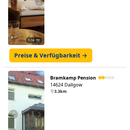
Zurück
Weiter
1
/ 4 📷
Preise & Verfügbarkeit →
Bramkamp Pension
14624 Dallgow
3.3km
Zurück
Weiter