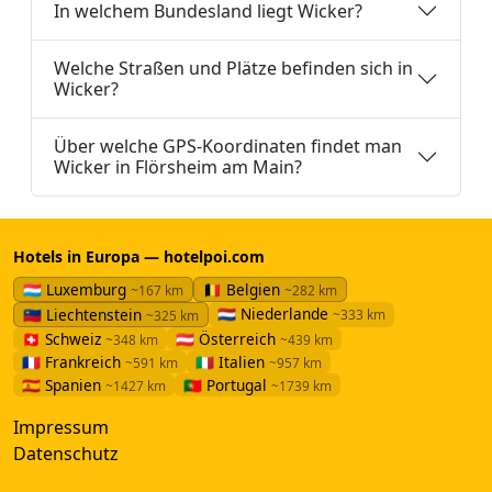
In welchem Bundesland liegt Wicker?
Welche Straßen und Plätze befinden sich in
Wicker?
Über welche GPS-Koordinaten findet man
Wicker in Flörsheim am Main?
Hotels in Europa — hotelpoi.com
🇱🇺 Luxemburg
🇧🇪 Belgien
~167 km
~282 km
🇳🇱 Niederlande
🇱🇮 Liechtenstein
~333 km
~325 km
🇨🇭 Schweiz
🇦🇹 Österreich
~348 km
~439 km
🇫🇷 Frankreich
🇮🇹 Italien
~591 km
~957 km
🇪🇸 Spanien
🇵🇹 Portugal
~1427 km
~1739 km
Impressum
Datenschutz