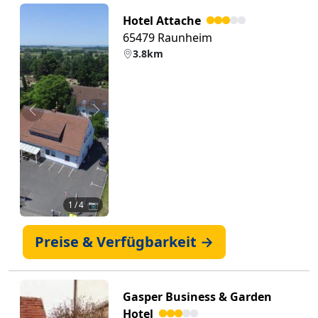
Hotel Attache
65479 Raunheim
3.8km
Zurück
Weiter
1
/ 4 📷
Preise & Verfügbarkeit →
Gasper Business & Garden
Hotel