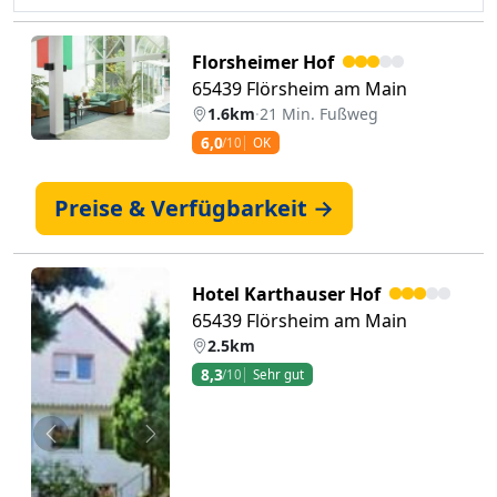
Florsheimer Hof
65439 Flörsheim am Main
1.6km
·
21 Min. Fußweg
6,0
/10
OK
Preise & Verfügbarkeit →
Hotel Karthauser Hof
65439 Flörsheim am Main
2.5km
8,3
/10
Sehr gut
Zurück
Weiter