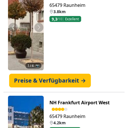
65479 Raunheim
3.8km
9,3
/10
Exzellent
Zurück
Weiter
1
/ 4 📷
Preise & Verfügbarkeit →
NH Frankfurt Airport West
65479 Raunheim
4.2km