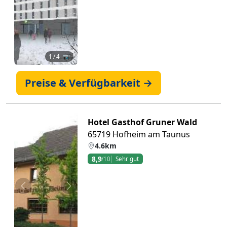
1
/ 4 📷
Preise & Verfügbarkeit →
Hotel Gasthof Gruner Wald
65719 Hofheim am Taunus
4.6km
8,9
/10
Sehr gut
Zurück
Weiter