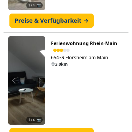
1
/ 4 📷
Preise & Verfügbarkeit →
Ferienwohnung Rhein-Main
65439 Flörsheim am Main
3.0km
Zurück
Weiter
1
/ 4 📷