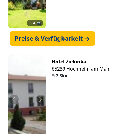
1
/ 4 📷
Preise & Verfügbarkeit →
Hotel Zielonka
65239 Hochheim am Main
2.8km
Zurück
Weiter