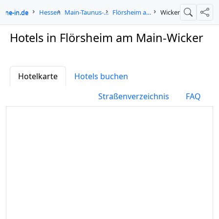
ogne-in.de
Hessen
Main-Taunus-Kreis
Flörsheim am Main
Wicker
Suche
Teil
Hotels in Flörsheim am Main-Wicker
Hotelkarte
Hotels buchen
Straßenverzeichnis
FAQ