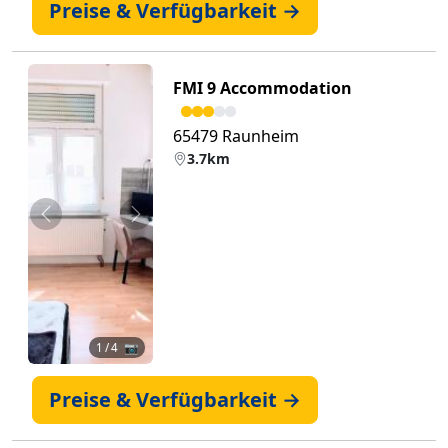
Preise & Verfügbarkeit →
FMI 9 Accommodation
65479 Raunheim
3.7km
Zurück
Weiter
1
/ 4 📷
Preise & Verfügbarkeit →