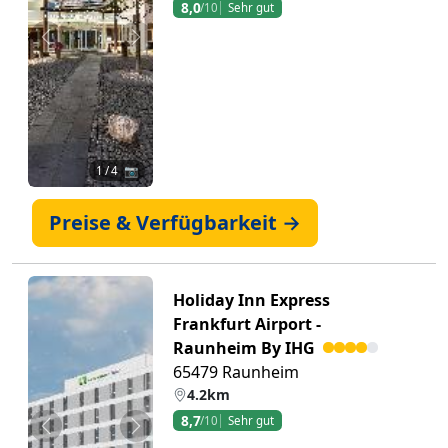
8,0
/10
Sehr gut
Zurück
Weiter
1
/ 4 📷
Preise & Verfügbarkeit →
Holiday Inn Express
Frankfurt Airport -
Raunheim By IHG
65479 Raunheim
4.2km
8,7
/10
Sehr gut
Zurück
Weiter