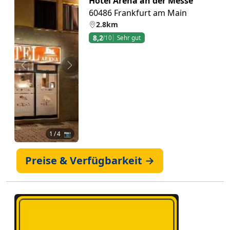
Hotel Arena an der Messe
60486 Frankfurt am Main
2.8km
8,2
/10
Sehr gut
Zurück
Weiter
1
/ 4 📷
Preise & Verfügbarkeit →