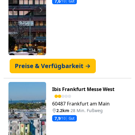
7,6
/10
Gut
Zurück
Weiter
1
/ 4 📷
Preise & Verfügbarkeit →
Ibis Frankfurt Messe West
60487 Frankfurt am Main
2.2km
·
28 Min. Fußweg
7,9
/10
Gut
Zurück
Weiter