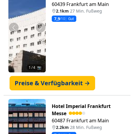
60439 Frankfurt am Main
2.1km
·
27 Min. Fußweg
7,9
/10
Gut
Zurück
Weiter
1
/ 4 📷
Preise & Verfügbarkeit →
Hotel Imperial Frankfurt
Messe
60487 Frankfurt am Main
2.2km
·
28 Min. Fußweg