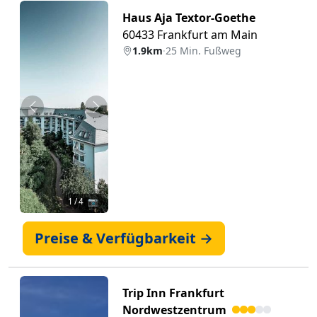
Haus Aja Textor-Goethe
60433 Frankfurt am Main
1.9km
·
25 Min. Fußweg
Zurück
Weiter
1
/ 4 📷
Preise & Verfügbarkeit →
Trip Inn Frankfurt
Nordwestzentrum