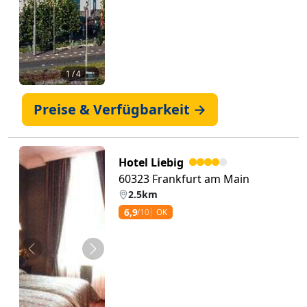
1
/ 4 📷
Preise & Verfügbarkeit →
Hotel Liebig
60323 Frankfurt am Main
2.5km
6,9
/10
OK
Zurück
Weiter