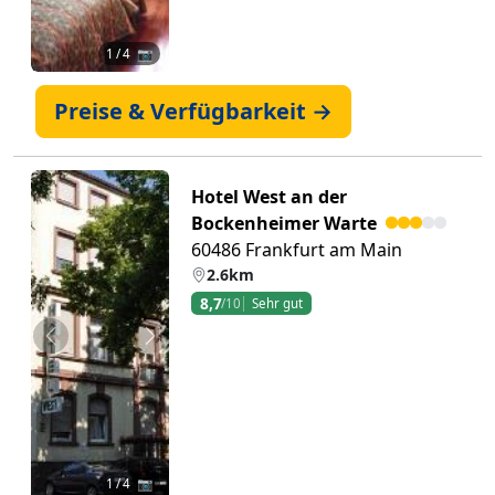
1
/ 4 📷
Preise & Verfügbarkeit →
Hotel West an der
Bockenheimer Warte
60486 Frankfurt am Main
2.6km
8,7
/10
Sehr gut
Zurück
Weiter
1
/ 4 📷