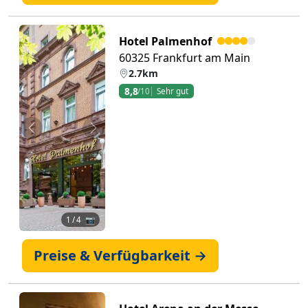
Hotel Palmenhof
60325 Frankfurt am Main
2.7km
8,8
/10
Sehr gut
Zurück
Weiter
1
/ 4 📷
Preise & Verfügbarkeit →