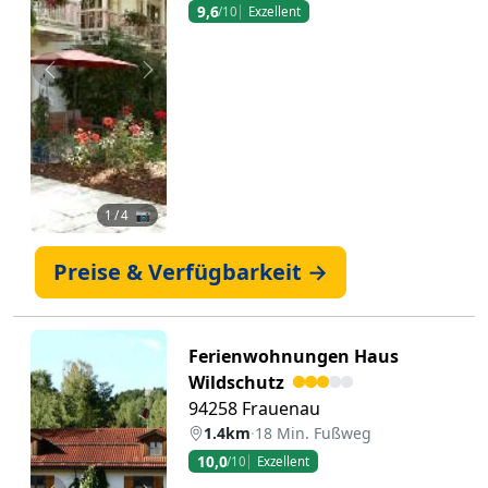
9,6
/10
Exzellent
Zurück
Weiter
1
/ 4 📷
Preise & Verfügbarkeit →
Ferienwohnungen Haus
Wildschutz
94258 Frauenau
1.4km
·
18 Min. Fußweg
10,0
/10
Exzellent