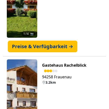
Zurück
Weiter
1
/ 4 📷
Preise & Verfügbarkeit →
Gastehaus Rachelblick
94258 Frauenau
3.2km
Zurück
Weiter