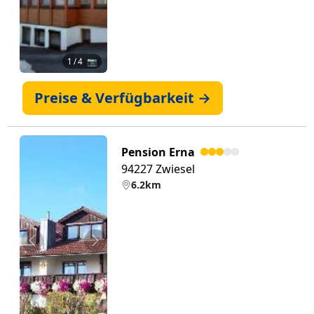
1
/ 4 📷
Preise & Verfügbarkeit →
Pension Erna
94227 Zwiesel
6.2km
Zurück
Weiter