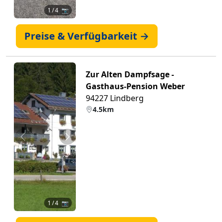
1
/ 4 📷
Preise & Verfügbarkeit →
Zur Alten Dampfsage -
Gasthaus-Pension Weber
94227 Lindberg
4.5km
Zurück
Weiter
1
/ 4 📷