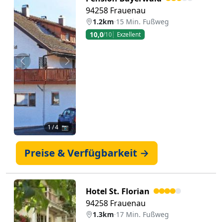
94258 Frauenau
1.2km
·
15 Min. Fußweg
10,0
/10
Exzellent
Zurück
Weiter
1
/ 4 📷
Preise & Verfügbarkeit →
Hotel St. Florian
94258 Frauenau
1.3km
·
17 Min. Fußweg