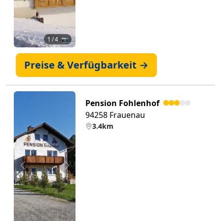
1
/ 4 📷
Preise & Verfügbarkeit →
Pension Fohlenhof
94258 Frauenau
3.4km
Zurück
Weiter