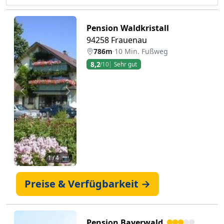
Pension Waldkristall
94258 Frauenau
786m
·
10 Min. Fußweg
8,2
/10
Sehr gut
Zurück
Weiter
1
/ 4 📷
Preise & Verfügbarkeit →
Pension Bayerwald