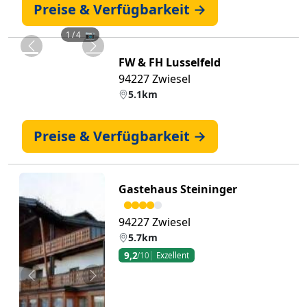
Preise & Verfügbarkeit →
1
/ 4 📷
Zurück
Weiter
FW & FH Lusselfeld
94227 Zwiesel
5.1km
Preise & Verfügbarkeit →
Gastehaus Steininger
94227 Zwiesel
5.7km
9,2
/10
Exzellent
Zurück
Weiter