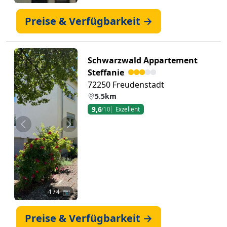
Preise & Verfügbarkeit →
Schwarzwald Appartement
Steffanie
72250 Freudenstadt
5.5km
9,6
/10
Exzellent
Zurück
Weiter
1
/ 4 📷
Preise & Verfügbarkeit →