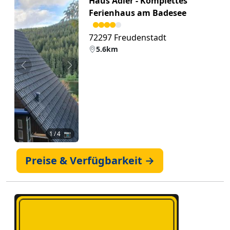
Haus Adler - Komplettes
Ferienhaus am Badesee
72297 Freudenstadt
5.6km
Zurück
Weiter
1
/ 4 📷
Preise & Verfügbarkeit →