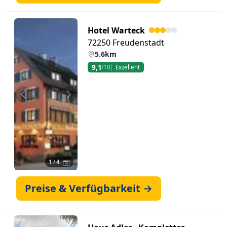
Hotel Warteck
72250 Freudenstadt
5.6km
9,1
/10
Exzellent
Zurück
Weiter
1
/ 4 📷
Preise & Verfügbarkeit →