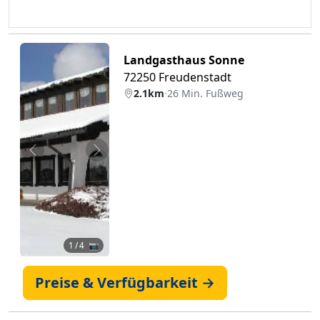
Landgasthaus Sonne
72250 Freudenstadt
2.1km
·
26 Min. Fußweg
Zurück
Weiter
1
/ 4 📷
Preise & Verfügbarkeit →