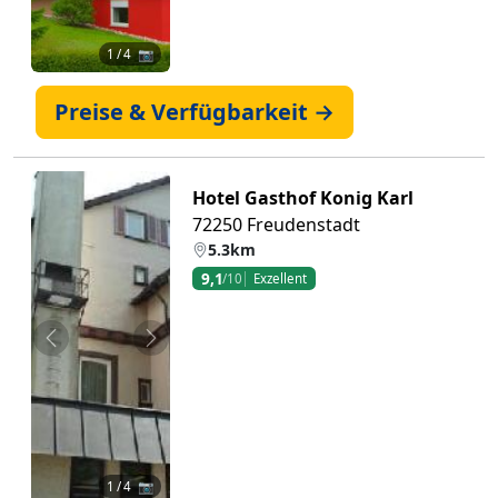
1
/ 4 📷
Preise & Verfügbarkeit →
Hotel Gasthof Konig Karl
72250 Freudenstadt
5.3km
9,1
/10
Exzellent
Zurück
Weiter
1
/ 4 📷