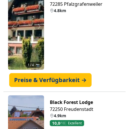
72285 Pfalzgrafenweiler
4.8km
Zurück
Weiter
1
/ 4 📷
Preise & Verfügbarkeit →
Black Forest Lodge
72250 Freudenstadt
4.9km
10,0
/10
Exzellent