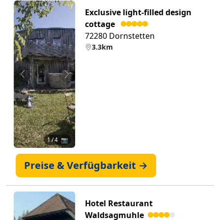
Exclusive light-filled design
cottage
72280 Dornstetten
3.3km
Zurück
Weiter
1
/ 4 📷
Preise & Verfügbarkeit →
Hotel Restaurant
Waldsagmuhle