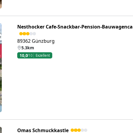
Nesthocker Cafe-Snackbar-Pension-Bauwagenc
89362 Günzburg
5.3km
10,0
/10
Exzellent
eiter
Omas Schmuckkastle