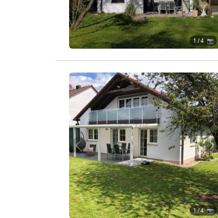
1
/ 4 📷
Zurück
W
1
/ 4 📷