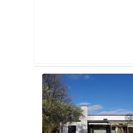
Zurück
W