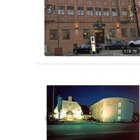
Zurück
W
1
/ 4 📷
Zurück
W