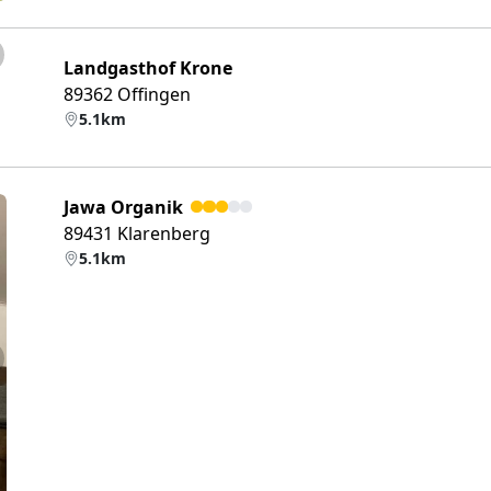
eiter
Landgasthof Krone
89362 Offingen
5.1km
Jawa Organik
89431 Klarenberg
5.1km
eiter