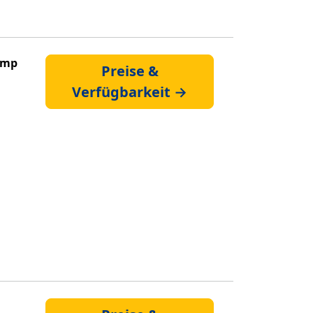
amp
Preise &
Verfügbarkeit →