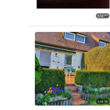
1
/ 4 📷
Zurück
W
1
/ 4 📷