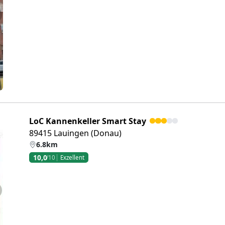
eiter
LoC Kannenkeller Smart Stay
89415 Lauingen (Donau)
6.8km
10,0
/10
Exzellent
eiter