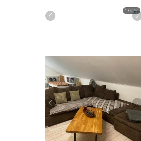
1
/ 4 📷
Zurück
W
Zurück
W