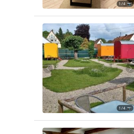
1
/ 4 📷
Zurück
W
1
/ 4 📷