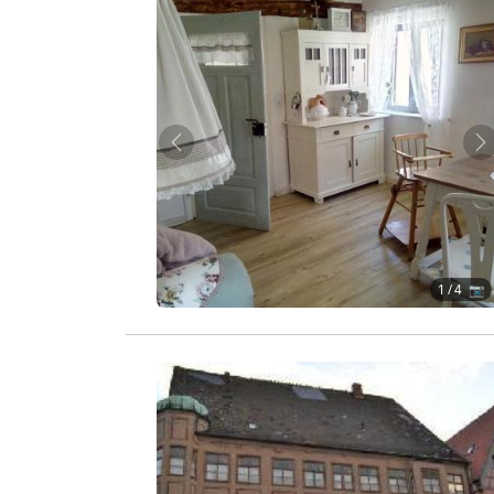
Zurück
W
1
/ 4 📷