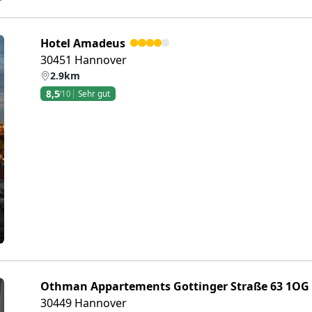
Hotel Amadeus
30451 Hannover
2.9km
8,5
/10
Sehr gut
eiter
Othman Appartements Gottinger Straße 63 1OG
30449 Hannover