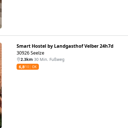
Smart Hostel by Landgasthof Velber 24h7d
30926 Seelze
2.3km
·
30 Min. Fußweg
6,8
/10
OK
eiter