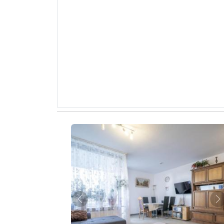
Zurück
W