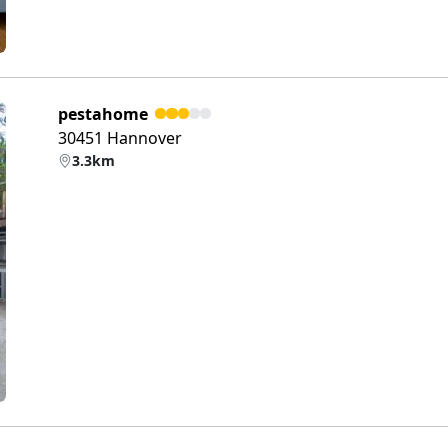
pestahome
30451 Hannover
3.3km
eiter