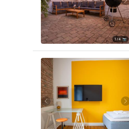
Zurück
W
1
/ 4 📷
Zurück
W