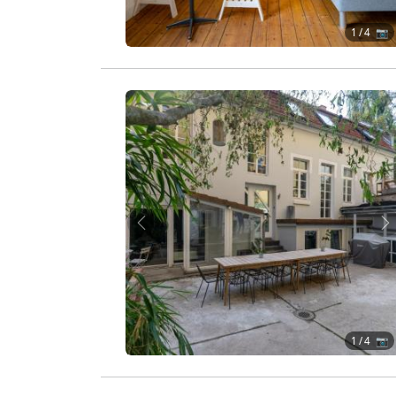
1
/ 4 📷
Zurück
W
1
/ 4 📷