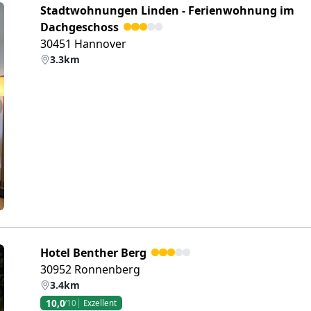
Stadtwohnungen Linden - Ferienwohnung im
Dachgeschoss
30451 Hannover
3.3km
eiter
Hotel Benther Berg
30952 Ronnenberg
3.4km
10,0
/10
Exzellent