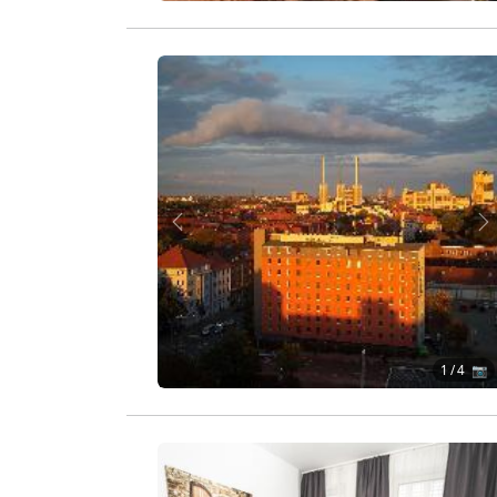
Zurück
W
1
/ 4 📷