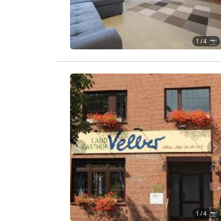
1
/ 4 📷
Zurück
W
1
/ 4 📷