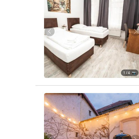
Zurück
W
1
/ 4 📷