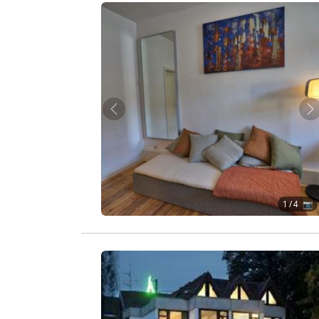
Zurück
W
1
/ 4 📷