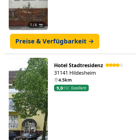
1
/ 4 📷
Preise & Verfügbarkeit →
Hotel Stadtresidenz
31141 Hildesheim
4.5km
9,0
/10
Exzellent
Zurück
Weiter