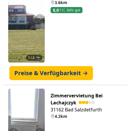
3.6km
8,0
/10
Sehr gut
Zurück
Weiter
1
/ 4 📷
Preise & Verfügbarkeit →
Zimmervervietung Bei
Lachajczyk
31162 Bad Salzdetfurth
4.2km