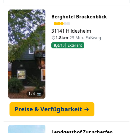
Berghotel Brockenblick
31141 Hildesheim
1.8km
·
23 Min. Fußweg
9,6
/10
Exzellent
Zurück
Weiter
1
/ 4 📷
Preise & Verfügbarkeit →
Landgasthof Zur scharfen