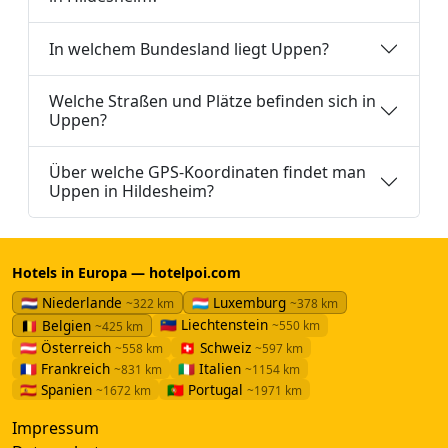
In welchem Bundesland liegt Uppen?
Welche Straßen und Plätze befinden sich in
Uppen?
Über welche GPS-Koordinaten findet man
Uppen in Hildesheim?
Hotels in Europa — hotelpoi.com
🇳🇱 Niederlande
🇱🇺 Luxemburg
~322 km
~378 km
🇱🇮 Liechtenstein
🇧🇪 Belgien
~550 km
~425 km
🇦🇹 Österreich
🇨🇭 Schweiz
~558 km
~597 km
🇫🇷 Frankreich
🇮🇹 Italien
~831 km
~1154 km
🇪🇸 Spanien
🇵🇹 Portugal
~1672 km
~1971 km
Impressum