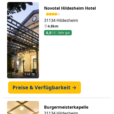
Novotel Hildesheim Hotel
31134 Hildesheim
4.8km
8,5
/10
Sehr gut
Zurück
Weiter
1
/ 4 📷
Preise & Verfügbarkeit →
Burgermeisterkapelle
31134 Hildesheim