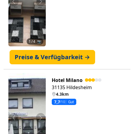
Zurück
Weiter
1
/ 4 📷
Preise & Verfügbarkeit →
Hotel Milano
31135 Hildesheim
4.3km
7,7
/10
Gut
Zurück
Weiter