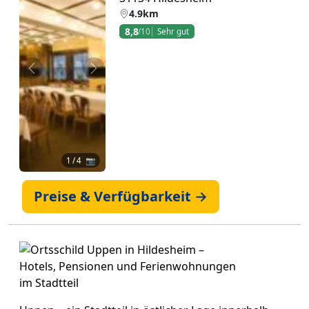
4.9km
8,8
/10
Sehr gut
Zurück
Weiter
1
/ 4 📷
Preise & Verfügbarkeit →