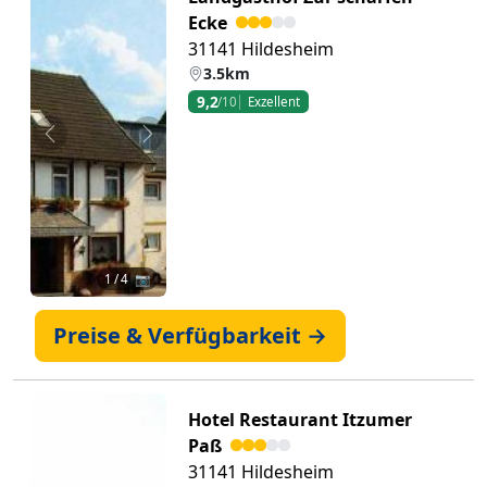
Ecke
31141 Hildesheim
3.5km
9,2
/10
Exzellent
Zurück
Weiter
1
/ 4 📷
Preise & Verfügbarkeit →
Hotel Restaurant Itzumer
Paß
31141 Hildesheim