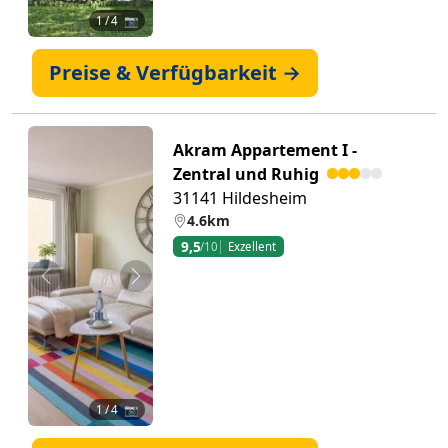
1
/ 4 📷
Preise & Verfügbarkeit →
Akram Appartement I -
Zentral und Ruhig
31141 Hildesheim
4.6km
9,5
/10
Exzellent
Zurück
Weiter
1
/ 4 📷