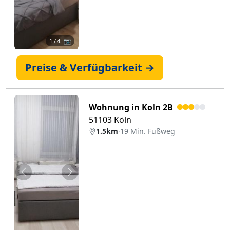
1
/ 4 📷
Preise & Verfügbarkeit →
Wohnung in Koln 2B
51103 Köln
1.5km
·
19 Min. Fußweg
Zurück
Weiter