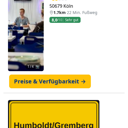
50679 Köln
1.7km
·
22 Min. Fußweg
8,0
/10
Sehr gut
Zurück
Weiter
1
/ 4 📷
Preise & Verfügbarkeit →