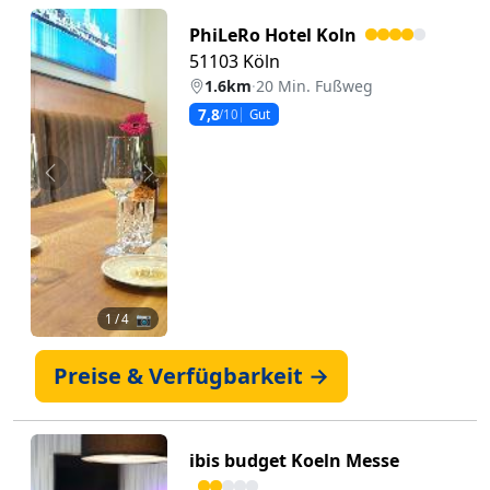
PhiLeRo Hotel Koln
51103 Köln
1.6km
·
20 Min. Fußweg
7,8
/10
Gut
Zurück
Weiter
1
/ 4 📷
Preise & Verfügbarkeit →
ibis budget Koeln Messe