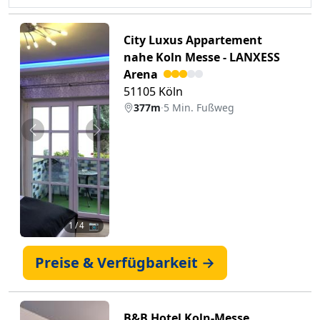
City Luxus Appartement
nahe Koln Messe - LANXESS
Arena
51105 Köln
377m
·
5 Min. Fußweg
Zurück
Weiter
1
/ 4 📷
Preise & Verfügbarkeit →
B&B Hotel Koln-Messe