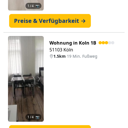
1
/ 4 📷
Preise & Verfügbarkeit →
Wohnung in Koln 1B
51103 Köln
1.5km
·
19 Min. Fußweg
Zurück
Weiter
1
/ 4 📷