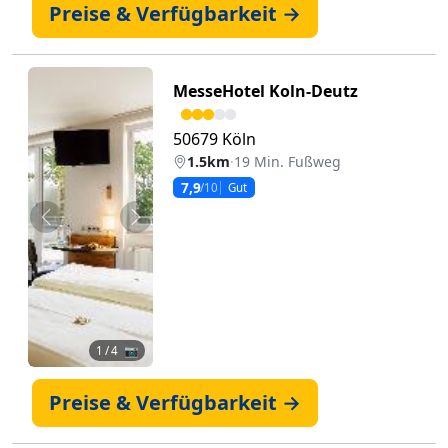
Preise & Verfügbarkeit →
MesseHotel Koln-Deutz
50679 Köln
1.5km
·
19 Min. Fußweg
7,9
/10
Gut
Zurück
Weiter
1
/ 4 📷
Preise & Verfügbarkeit →