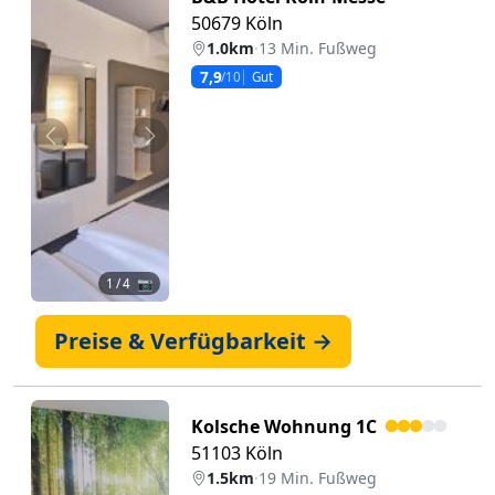
50679 Köln
1.0km
·
13 Min. Fußweg
7,9
/10
Gut
Zurück
Weiter
1
/ 4 📷
Preise & Verfügbarkeit →
Kolsche Wohnung 1C
51103 Köln
1.5km
·
19 Min. Fußweg