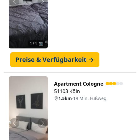
Zurück
Weiter
1
/ 4 📷
Preise & Verfügbarkeit →
Apartment Cologne
51103 Köln
1.5km
·
19 Min. Fußweg
Zurück
Weiter